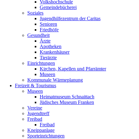
Volkshochschule
Gemeindebücherei
Soziales
Jugendhilfezentrum der Caritas
Senioren
Friedhöfe
Gesundheit
Ärzte
Apotheken
Krankenhäuser
Tierärzte
Einrichtungen
Kirchen, Kapellen und Pfarrämter
Museen
Kommunale Wärmeplanung
Freizeit & Tourismus
Museen
Heimatmuseum Schnaittach
Jüdisches Museum Franken
Vereine
Jugendtreff
Freibad
Freibad
Kneippanlage
Sporteinrichtungen