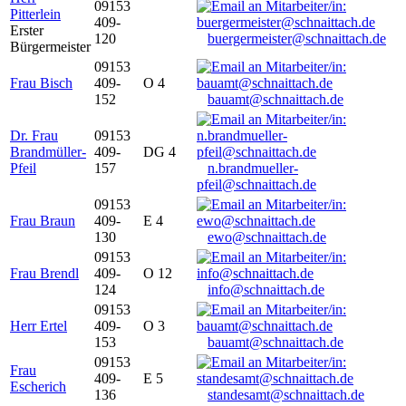
09153
Pitterlein
409-
Erster
120
buergermeister@schnaittach.de
Bürgermeister
09153
Frau Bisch
409-
O 4
152
bauamt@schnaittach.de
Dr. Frau
09153
Brandmüller-
409-
DG 4
Pfeil
157
n.brandmueller-
pfeil@schnaittach.de
09153
Frau Braun
409-
E 4
130
ewo@schnaittach.de
09153
Frau Brendl
409-
O 12
124
info@schnaittach.de
09153
Herr Ertel
409-
O 3
153
bauamt@schnaittach.de
09153
Frau
409-
E 5
Escherich
136
standesamt@schnaittach.de