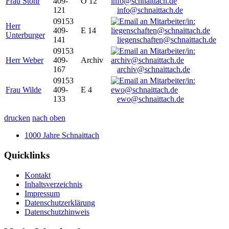
Frau Stöhr
409-
O 12
121
info@schnaittach.de
09153
Herr
409-
E 14
Unterburger
141
liegenschaften@schnaittach.de
09153
Herr Weber
409-
Archiv
167
archiv@schnaittach.de
09153
Frau Wilde
409-
E 4
133
ewo@schnaittach.de
drucken
nach oben
1000 Jahre Schnaittach
Quicklinks
Kontakt
Inhaltsverzeichnis
Impressum
Datenschutzerklärung
Datenschutzhinweis