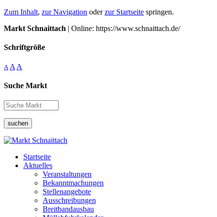
Zum Inhalt
,
zur Navigation
oder
zur Startseite
springen.
Markt Schnaittach
| Online: https://www.schnaittach.de/
Schriftgröße
A
A
A
Suche Markt
suchen
Startseite
Aktuelles
Veranstaltungen
Bekanntmachungen
Stellenangebote
Ausschreibungen
Breitbandausbau