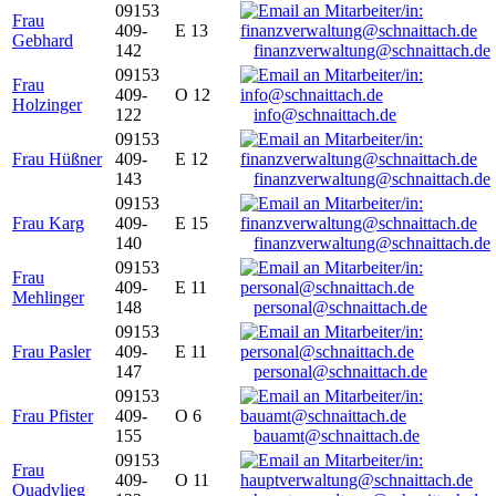
09153
Frau
409-
E 13
Gebhard
142
finanzverwaltung@schnaittach.de
09153
Frau
409-
O 12
Holzinger
122
info@schnaittach.de
09153
Frau Hüßner
409-
E 12
143
finanzverwaltung@schnaittach.de
09153
Frau Karg
409-
E 15
140
finanzverwaltung@schnaittach.de
09153
Frau
409-
E 11
Mehlinger
148
personal@schnaittach.de
09153
Frau Pasler
409-
E 11
147
personal@schnaittach.de
09153
Frau Pfister
409-
O 6
155
bauamt@schnaittach.de
09153
Frau
409-
O 11
Quadvlieg