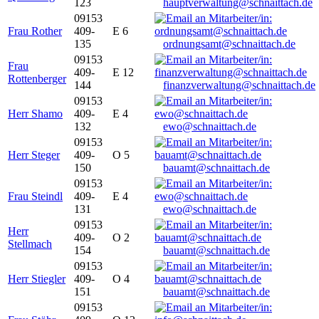
123
hauptverwaltung@schnaittach.de
09153
Frau Rother
409-
E 6
135
ordnungsamt@schnaittach.de
09153
Frau
409-
E 12
Rottenberger
144
finanzverwaltung@schnaittach.de
09153
Herr Shamo
409-
E 4
132
ewo@schnaittach.de
09153
Herr Steger
409-
O 5
150
bauamt@schnaittach.de
09153
Frau Steindl
409-
E 4
131
ewo@schnaittach.de
09153
Herr
409-
O 2
Stellmach
154
bauamt@schnaittach.de
09153
Herr Stiegler
409-
O 4
151
bauamt@schnaittach.de
09153