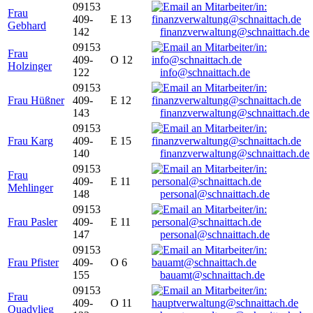
09153
Frau
409-
E 13
Gebhard
142
finanzverwaltung@schnaittach.de
09153
Frau
409-
O 12
Holzinger
122
info@schnaittach.de
09153
Frau Hüßner
409-
E 12
143
finanzverwaltung@schnaittach.de
09153
Frau Karg
409-
E 15
140
finanzverwaltung@schnaittach.de
09153
Frau
409-
E 11
Mehlinger
148
personal@schnaittach.de
09153
Frau Pasler
409-
E 11
147
personal@schnaittach.de
09153
Frau Pfister
409-
O 6
155
bauamt@schnaittach.de
09153
Frau
409-
O 11
Quadvlieg