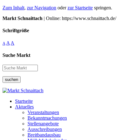
Zum Inhalt
,
zur Navigation
oder
zur Startseite
springen.
Markt Schnaittach
| Online: https://www.schnaittach.de/
Schriftgröße
A
A
A
Suche Markt
suchen
Startseite
Aktuelles
Veranstaltungen
Bekanntmachungen
Stellenangebote
Ausschreibungen
Breitbandausbau