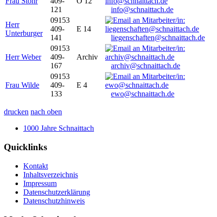
Frau Stöhr
409-
O 12
121
info@schnaittach.de
09153
Herr
409-
E 14
Unterburger
141
liegenschaften@schnaittach.de
09153
Herr Weber
409-
Archiv
167
archiv@schnaittach.de
09153
Frau Wilde
409-
E 4
133
ewo@schnaittach.de
drucken
nach oben
1000 Jahre Schnaittach
Quicklinks
Kontakt
Inhaltsverzeichnis
Impressum
Datenschutzerklärung
Datenschutzhinweis