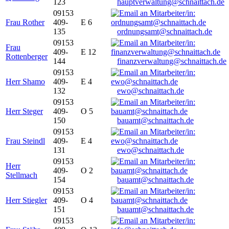
123
hauptverwaltung@schnaittach.de
09153
Frau Rother
409-
E 6
135
ordnungsamt@schnaittach.de
09153
Frau
409-
E 12
Rottenberger
144
finanzverwaltung@schnaittach.de
09153
Herr Shamo
409-
E 4
132
ewo@schnaittach.de
09153
Herr Steger
409-
O 5
150
bauamt@schnaittach.de
09153
Frau Steindl
409-
E 4
131
ewo@schnaittach.de
09153
Herr
409-
O 2
Stellmach
154
bauamt@schnaittach.de
09153
Herr Stiegler
409-
O 4
151
bauamt@schnaittach.de
09153