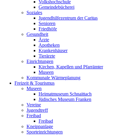
Volkshochschule
Gemeindebücherei
Soziales
Jugendhilfezentrum der Caritas
Senioren
Friedhöfe
Gesundheit
Ärzte
Apotheken
Krankenhäuser
Tierärzte
Einrichtungen
Kirchen, Kapellen und Pfarrämter
Museen
Kommunale Wärmeplanung
Freizeit & Tourismus
Museen
Heimatmuseum Schnaittach
Jüdisches Museum Franken
Vereine
Jugendtreff
Freibad
Freibad
Kneippanlage
Sporteinrichtungen