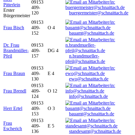
09153
Pitterlein
409-
Erster
120
buergermeister@schnaittach.de
Bürgermeister
09153
Frau Bisch
409-
O 4
152
bauamt@schnaittach.de
Dr. Frau
09153
Brandmüller-
409-
DG 4
Pfeil
157
n.brandmueller-
pfeil@schnaittach.de
09153
Frau Braun
409-
E 4
130
ewo@schnaittach.de
09153
Frau Brendl
409-
O 12
124
info@schnaittach.de
09153
Herr Ertel
409-
O 3
153
bauamt@schnaittach.de
09153
Frau
409-
E 5
Escherich
136
standesamt@schnaittach.de