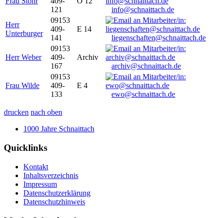
Frau Stöhr
409-
O 12
121
info@schnaittach.de
09153
Herr
409-
E 14
Unterburger
141
liegenschaften@schnaittach.de
09153
Herr Weber
409-
Archiv
167
archiv@schnaittach.de
09153
Frau Wilde
409-
E 4
133
ewo@schnaittach.de
drucken
nach oben
1000 Jahre Schnaittach
Quicklinks
Kontakt
Inhaltsverzeichnis
Impressum
Datenschutzerklärung
Datenschutzhinweis