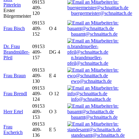
09153
Pitterlein
409-
Erster
120
buergermeister@schnaittach.de
Bürgermeister
09153
Frau Bisch
409-
O 4
152
bauamt@schnaittach.de
Dr. Frau
09153
Brandmüller-
409-
DG 4
Pfeil
157
n.brandmueller-
pfeil@schnaittach.de
09153
Frau Braun
409-
E 4
130
ewo@schnaittach.de
09153
Frau Brendl
409-
O 12
124
info@schnaittach.de
09153
Herr Ertel
409-
O 3
153
bauamt@schnaittach.de
09153
Frau
409-
E 5
Escherich
136
standesamt@schnaittach.de