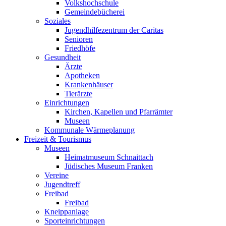
Volkshochschule
Gemeindebücherei
Soziales
Jugendhilfezentrum der Caritas
Senioren
Friedhöfe
Gesundheit
Ärzte
Apotheken
Krankenhäuser
Tierärzte
Einrichtungen
Kirchen, Kapellen und Pfarrämter
Museen
Kommunale Wärmeplanung
Freizeit & Tourismus
Museen
Heimatmuseum Schnaittach
Jüdisches Museum Franken
Vereine
Jugendtreff
Freibad
Freibad
Kneippanlage
Sporteinrichtungen