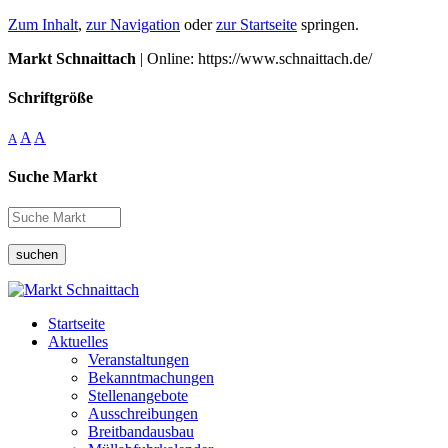
Zum Inhalt
,
zur Navigation
oder
zur Startseite
springen.
Markt Schnaittach
| Online: https://www.schnaittach.de/
Schriftgröße
A
A
A
Suche Markt
suchen
Startseite
Aktuelles
Veranstaltungen
Bekanntmachungen
Stellenangebote
Ausschreibungen
Breitbandausbau