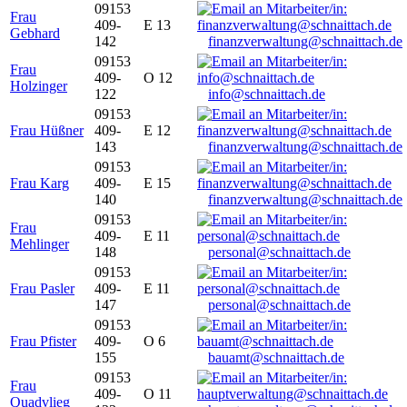
09153
Frau
409-
E 13
Gebhard
142
finanzverwaltung@schnaittach.de
09153
Frau
409-
O 12
Holzinger
122
info@schnaittach.de
09153
Frau Hüßner
409-
E 12
143
finanzverwaltung@schnaittach.de
09153
Frau Karg
409-
E 15
140
finanzverwaltung@schnaittach.de
09153
Frau
409-
E 11
Mehlinger
148
personal@schnaittach.de
09153
Frau Pasler
409-
E 11
147
personal@schnaittach.de
09153
Frau Pfister
409-
O 6
155
bauamt@schnaittach.de
09153
Frau
409-
O 11
Quadvlieg