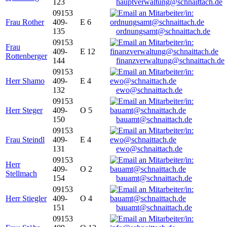
123
hauptverwaltung@schnaittach.de
09153
Frau Rother
409-
E 6
135
ordnungsamt@schnaittach.de
09153
Frau
409-
E 12
Rottenberger
144
finanzverwaltung@schnaittach.de
09153
Herr Shamo
409-
E 4
132
ewo@schnaittach.de
09153
Herr Steger
409-
O 5
150
bauamt@schnaittach.de
09153
Frau Steindl
409-
E 4
131
ewo@schnaittach.de
09153
Herr
409-
O 2
Stellmach
154
bauamt@schnaittach.de
09153
Herr Stiegler
409-
O 4
151
bauamt@schnaittach.de
09153