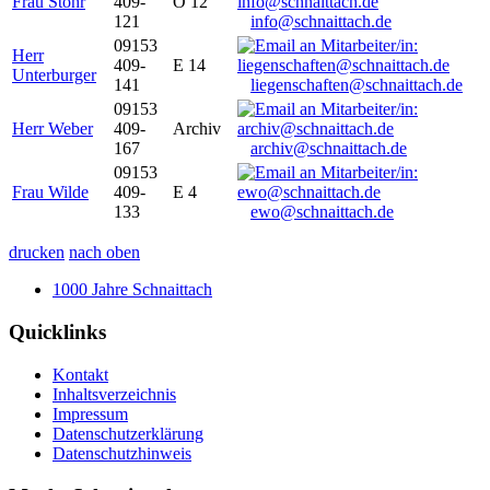
Frau Stöhr
409-
O 12
121
info@schnaittach.de
09153
Herr
409-
E 14
Unterburger
141
liegenschaften@schnaittach.de
09153
Herr Weber
409-
Archiv
167
archiv@schnaittach.de
09153
Frau Wilde
409-
E 4
133
ewo@schnaittach.de
drucken
nach oben
1000 Jahre Schnaittach
Quicklinks
Kontakt
Inhaltsverzeichnis
Impressum
Datenschutzerklärung
Datenschutzhinweis