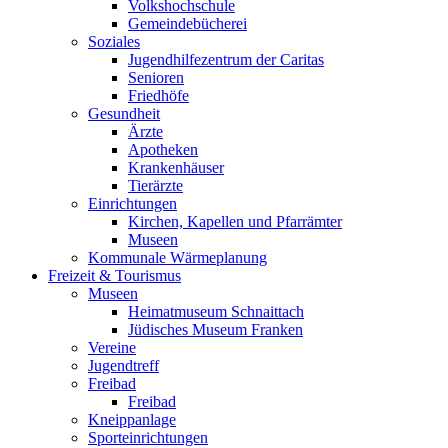
Volkshochschule
Gemeindebücherei
Soziales
Jugendhilfezentrum der Caritas
Senioren
Friedhöfe
Gesundheit
Ärzte
Apotheken
Krankenhäuser
Tierärzte
Einrichtungen
Kirchen, Kapellen und Pfarrämter
Museen
Kommunale Wärmeplanung
Freizeit & Tourismus
Museen
Heimatmuseum Schnaittach
Jüdisches Museum Franken
Vereine
Jugendtreff
Freibad
Freibad
Kneippanlage
Sporteinrichtungen