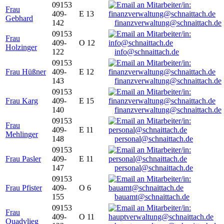
09153
Frau
409-
E 13
Gebhard
142
finanzverwaltung@schnaittach.de
09153
Frau
409-
O 12
Holzinger
122
info@schnaittach.de
09153
Frau Hüßner
409-
E 12
143
finanzverwaltung@schnaittach.de
09153
Frau Karg
409-
E 15
140
finanzverwaltung@schnaittach.de
09153
Frau
409-
E 11
Mehlinger
148
personal@schnaittach.de
09153
Frau Pasler
409-
E 11
147
personal@schnaittach.de
09153
Frau Pfister
409-
O 6
155
bauamt@schnaittach.de
09153
Frau
409-
O 11
Quadvlieg