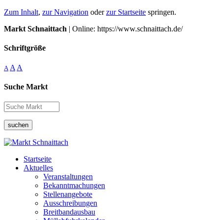
Zum Inhalt
,
zur Navigation
oder
zur Startseite
springen.
Markt Schnaittach
| Online: https://www.schnaittach.de/
Schriftgröße
A
A
A
Suche Markt
suchen
Startseite
Aktuelles
Veranstaltungen
Bekanntmachungen
Stellenangebote
Ausschreibungen
Breitbandausbau