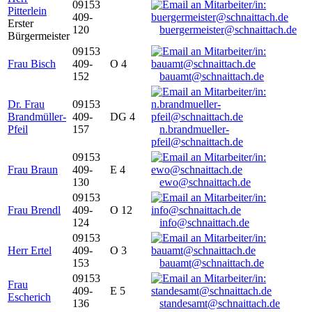
09153
Pitterlein
409-
Erster
120
buergermeister@schnaittach.de
Bürgermeister
09153
Frau Bisch
409-
O 4
152
bauamt@schnaittach.de
Dr. Frau
09153
Brandmüller-
409-
DG 4
Pfeil
157
n.brandmueller-
pfeil@schnaittach.de
09153
Frau Braun
409-
E 4
130
ewo@schnaittach.de
09153
Frau Brendl
409-
O 12
124
info@schnaittach.de
09153
Herr Ertel
409-
O 3
153
bauamt@schnaittach.de
09153
Frau
409-
E 5
Escherich
136
standesamt@schnaittach.de