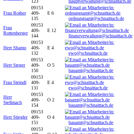
123
hauptverwaltung@schnaittach.de
09153
Frau Rother
409-
E 6
135
ordnungsamt@schnaittach.de
09153
Frau
409-
E 12
Rottenberger
144
finanzverwaltung@schnaittach.de
09153
Herr Shamo
409-
E 4
132
ewo@schnaittach.de
09153
Herr Steger
409-
O 5
150
bauamt@schnaittach.de
09153
Frau Steindl
409-
E 4
131
ewo@schnaittach.de
09153
Herr
409-
O 2
Stellmach
154
bauamt@schnaittach.de
09153
Herr Stiegler
409-
O 4
151
bauamt@schnaittach.de
09153