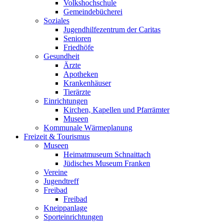
Volkshochschule
Gemeindebücherei
Soziales
Jugendhilfezentrum der Caritas
Senioren
Friedhöfe
Gesundheit
Ärzte
Apotheken
Krankenhäuser
Tierärzte
Einrichtungen
Kirchen, Kapellen und Pfarrämter
Museen
Kommunale Wärmeplanung
Freizeit & Tourismus
Museen
Heimatmuseum Schnaittach
Jüdisches Museum Franken
Vereine
Jugendtreff
Freibad
Freibad
Kneippanlage
Sporteinrichtungen