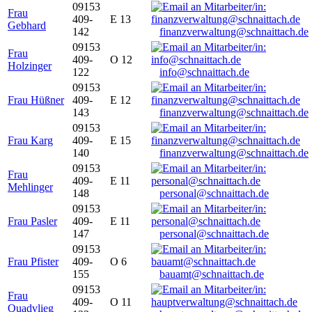
09153
Frau
409-
E 13
Gebhard
142
finanzverwaltung@schnaittach.de
09153
Frau
409-
O 12
Holzinger
122
info@schnaittach.de
09153
Frau Hüßner
409-
E 12
143
finanzverwaltung@schnaittach.de
09153
Frau Karg
409-
E 15
140
finanzverwaltung@schnaittach.de
09153
Frau
409-
E 11
Mehlinger
148
personal@schnaittach.de
09153
Frau Pasler
409-
E 11
147
personal@schnaittach.de
09153
Frau Pfister
409-
O 6
155
bauamt@schnaittach.de
09153
Frau
409-
O 11
Quadvlieg