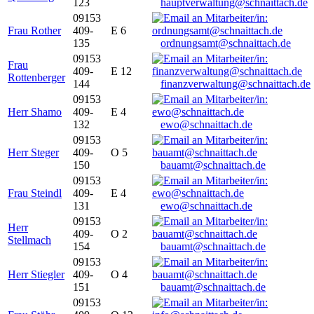
123
hauptverwaltung@schnaittach.de
09153
Frau Rother
409-
E 6
135
ordnungsamt@schnaittach.de
09153
Frau
409-
E 12
Rottenberger
144
finanzverwaltung@schnaittach.de
09153
Herr Shamo
409-
E 4
132
ewo@schnaittach.de
09153
Herr Steger
409-
O 5
150
bauamt@schnaittach.de
09153
Frau Steindl
409-
E 4
131
ewo@schnaittach.de
09153
Herr
409-
O 2
Stellmach
154
bauamt@schnaittach.de
09153
Herr Stiegler
409-
O 4
151
bauamt@schnaittach.de
09153