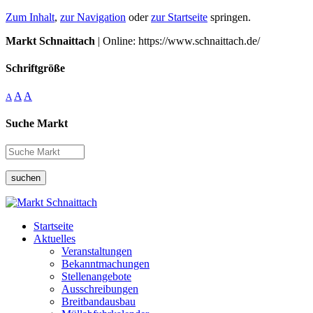
Zum Inhalt
,
zur Navigation
oder
zur Startseite
springen.
Markt Schnaittach
| Online: https://www.schnaittach.de/
Schriftgröße
A
A
A
Suche Markt
suchen
Startseite
Aktuelles
Veranstaltungen
Bekanntmachungen
Stellenangebote
Ausschreibungen
Breitbandausbau