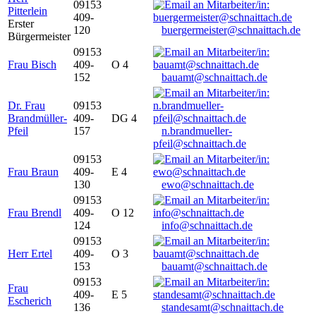
09153
Pitterlein
409-
Erster
120
buergermeister@schnaittach.de
Bürgermeister
09153
Frau Bisch
409-
O 4
152
bauamt@schnaittach.de
Dr. Frau
09153
Brandmüller-
409-
DG 4
Pfeil
157
n.brandmueller-
pfeil@schnaittach.de
09153
Frau Braun
409-
E 4
130
ewo@schnaittach.de
09153
Frau Brendl
409-
O 12
124
info@schnaittach.de
09153
Herr Ertel
409-
O 3
153
bauamt@schnaittach.de
09153
Frau
409-
E 5
Escherich
136
standesamt@schnaittach.de