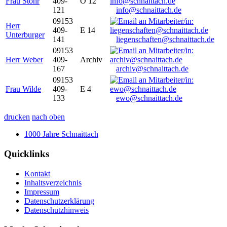
Frau Stöhr
409-
O 12
121
info@schnaittach.de
09153
Herr
409-
E 14
Unterburger
141
liegenschaften@schnaittach.de
09153
Herr Weber
409-
Archiv
167
archiv@schnaittach.de
09153
Frau Wilde
409-
E 4
133
ewo@schnaittach.de
drucken
nach oben
1000 Jahre Schnaittach
Quicklinks
Kontakt
Inhaltsverzeichnis
Impressum
Datenschutzerklärung
Datenschutzhinweis