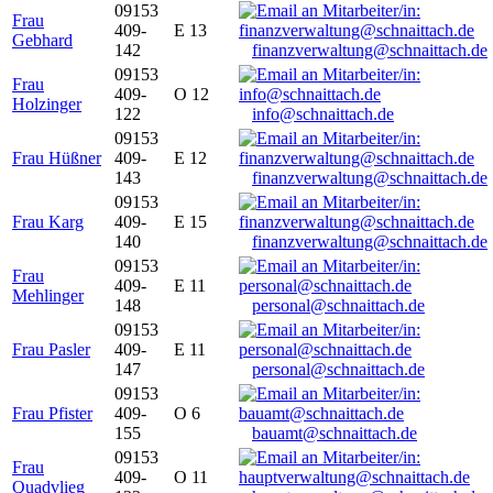
09153
Frau
409-
E 13
Gebhard
142
finanzverwaltung@schnaittach.de
09153
Frau
409-
O 12
Holzinger
122
info@schnaittach.de
09153
Frau Hüßner
409-
E 12
143
finanzverwaltung@schnaittach.de
09153
Frau Karg
409-
E 15
140
finanzverwaltung@schnaittach.de
09153
Frau
409-
E 11
Mehlinger
148
personal@schnaittach.de
09153
Frau Pasler
409-
E 11
147
personal@schnaittach.de
09153
Frau Pfister
409-
O 6
155
bauamt@schnaittach.de
09153
Frau
409-
O 11
Quadvlieg