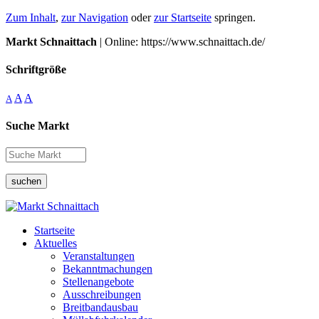
Zum Inhalt
,
zur Navigation
oder
zur Startseite
springen.
Markt Schnaittach
| Online: https://www.schnaittach.de/
Schriftgröße
A
A
A
Suche Markt
suchen
Startseite
Aktuelles
Veranstaltungen
Bekanntmachungen
Stellenangebote
Ausschreibungen
Breitbandausbau