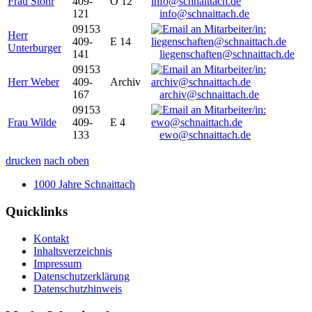
Frau Stöhr
409-
O 12
121
info@schnaittach.de
09153
Herr
409-
E 14
Unterburger
141
liegenschaften@schnaittach.de
09153
Herr Weber
409-
Archiv
167
archiv@schnaittach.de
09153
Frau Wilde
409-
E 4
133
ewo@schnaittach.de
drucken
nach oben
1000 Jahre Schnaittach
Quicklinks
Kontakt
Inhaltsverzeichnis
Impressum
Datenschutzerklärung
Datenschutzhinweis