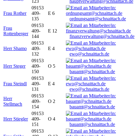
123
hauptverwaltung@schnaittach.de
09153
Frau Rother
409-
E 6
135
ordnungsamt@schnaittach.de
09153
Frau
409-
E 12
Rottenberger
144
finanzverwaltung@schnaittach.de
09153
Herr Shamo
409-
E 4
132
ewo@schnaittach.de
09153
Herr Steger
409-
O 5
150
bauamt@schnaittach.de
09153
Frau Steindl
409-
E 4
131
ewo@schnaittach.de
09153
Herr
409-
O 2
Stellmach
154
bauamt@schnaittach.de
09153
Herr Stiegler
409-
O 4
151
bauamt@schnaittach.de
09153