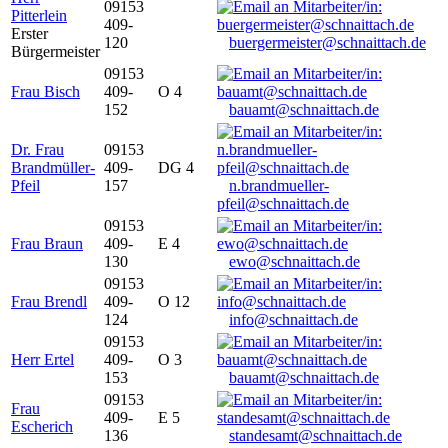
09153
Pitterlein
409-
Erster
120
buergermeister@schnaittach.de
Bürgermeister
09153
Frau Bisch
409-
O 4
152
bauamt@schnaittach.de
Dr. Frau
09153
Brandmüller-
409-
DG 4
Pfeil
157
n.brandmueller-
pfeil@schnaittach.de
09153
Frau Braun
409-
E 4
130
ewo@schnaittach.de
09153
Frau Brendl
409-
O 12
124
info@schnaittach.de
09153
Herr Ertel
409-
O 3
153
bauamt@schnaittach.de
09153
Frau
409-
E 5
Escherich
136
standesamt@schnaittach.de