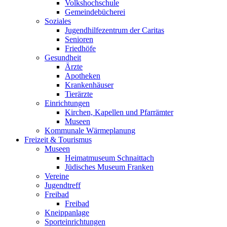
Volkshochschule
Gemeindebücherei
Soziales
Jugendhilfezentrum der Caritas
Senioren
Friedhöfe
Gesundheit
Ärzte
Apotheken
Krankenhäuser
Tierärzte
Einrichtungen
Kirchen, Kapellen und Pfarrämter
Museen
Kommunale Wärmeplanung
Freizeit & Tourismus
Museen
Heimatmuseum Schnaittach
Jüdisches Museum Franken
Vereine
Jugendtreff
Freibad
Freibad
Kneippanlage
Sporteinrichtungen