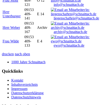
Frau Stöhr
409-
O 12
121
info@schnaittach.de
09153
Herr
409-
E 14
Unterburger
141
liegenschaften@schnaittach.de
09153
Herr Weber
409-
Archiv
167
archiv@schnaittach.de
09153
Frau Wilde
409-
E 4
133
ewo@schnaittach.de
drucken
nach oben
1000 Jahre Schnaittach
Quicklinks
Kontakt
Inhaltsverzeichnis
Impressum
Datenschutzerklärung
Datenschutzhinweis