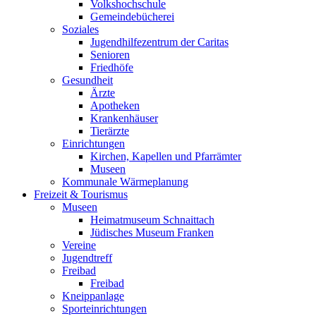
Volkshochschule
Gemeindebücherei
Soziales
Jugendhilfezentrum der Caritas
Senioren
Friedhöfe
Gesundheit
Ärzte
Apotheken
Krankenhäuser
Tierärzte
Einrichtungen
Kirchen, Kapellen und Pfarrämter
Museen
Kommunale Wärmeplanung
Freizeit & Tourismus
Museen
Heimatmuseum Schnaittach
Jüdisches Museum Franken
Vereine
Jugendtreff
Freibad
Freibad
Kneippanlage
Sporteinrichtungen