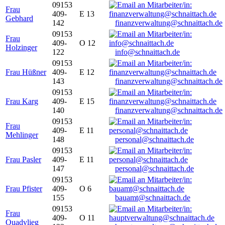
09153
Frau
409-
E 13
Gebhard
142
finanzverwaltung@schnaittach.de
09153
Frau
409-
O 12
Holzinger
122
info@schnaittach.de
09153
Frau Hüßner
409-
E 12
143
finanzverwaltung@schnaittach.de
09153
Frau Karg
409-
E 15
140
finanzverwaltung@schnaittach.de
09153
Frau
409-
E 11
Mehlinger
148
personal@schnaittach.de
09153
Frau Pasler
409-
E 11
147
personal@schnaittach.de
09153
Frau Pfister
409-
O 6
155
bauamt@schnaittach.de
09153
Frau
409-
O 11
Quadvlieg