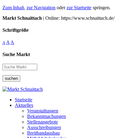
Zum Inhalt
,
zur Navigation
oder
zur Startseite
springen.
Markt Schnaittach
| Online: https://www.schnaittach.de/
Schriftgröße
A
A
A
Suche Markt
suchen
Startseite
Aktuelles
Veranstaltungen
Bekanntmachungen
Stellenangebote
Ausschreibungen
Breitbandausbau