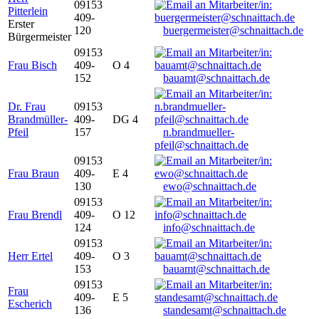
09153
Pitterlein
409-
Erster
120
buergermeister@schnaittach.de
Bürgermeister
09153
Frau Bisch
409-
O 4
152
bauamt@schnaittach.de
Dr. Frau
09153
Brandmüller-
409-
DG 4
Pfeil
157
n.brandmueller-
pfeil@schnaittach.de
09153
Frau Braun
409-
E 4
130
ewo@schnaittach.de
09153
Frau Brendl
409-
O 12
124
info@schnaittach.de
09153
Herr Ertel
409-
O 3
153
bauamt@schnaittach.de
09153
Frau
409-
E 5
Escherich
136
standesamt@schnaittach.de