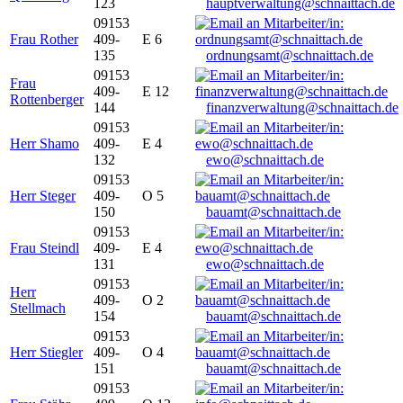
123
hauptverwaltung@schnaittach.de
09153
Frau Rother
409-
E 6
135
ordnungsamt@schnaittach.de
09153
Frau
409-
E 12
Rottenberger
144
finanzverwaltung@schnaittach.de
09153
Herr Shamo
409-
E 4
132
ewo@schnaittach.de
09153
Herr Steger
409-
O 5
150
bauamt@schnaittach.de
09153
Frau Steindl
409-
E 4
131
ewo@schnaittach.de
09153
Herr
409-
O 2
Stellmach
154
bauamt@schnaittach.de
09153
Herr Stiegler
409-
O 4
151
bauamt@schnaittach.de
09153