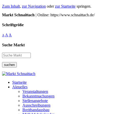
Zum Inhalt
,
zur Navigation
oder
zur Startseite
springen.
Markt Schnaittach
| Online: https://www.schnaittach.de/
Schriftgröße
A
A
A
Suche Markt
suchen
Startseite
Aktuelles
Veranstaltungen
Bekanntmachungen
Stellenangebote
Ausschreibungen
Breitbandausbau