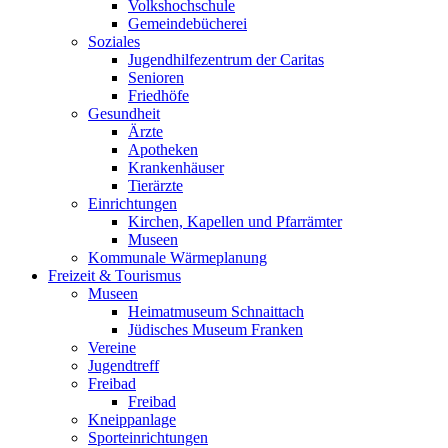
Volkshochschule
Gemeindebücherei
Soziales
Jugendhilfezentrum der Caritas
Senioren
Friedhöfe
Gesundheit
Ärzte
Apotheken
Krankenhäuser
Tierärzte
Einrichtungen
Kirchen, Kapellen und Pfarrämter
Museen
Kommunale Wärmeplanung
Freizeit & Tourismus
Museen
Heimatmuseum Schnaittach
Jüdisches Museum Franken
Vereine
Jugendtreff
Freibad
Freibad
Kneippanlage
Sporteinrichtungen