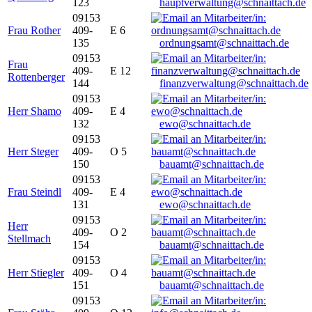
123
hauptverwaltung@schnaittach.de
09153
Frau Rother
409-
E 6
135
ordnungsamt@schnaittach.de
09153
Frau
409-
E 12
Rottenberger
144
finanzverwaltung@schnaittach.de
09153
Herr Shamo
409-
E 4
132
ewo@schnaittach.de
09153
Herr Steger
409-
O 5
150
bauamt@schnaittach.de
09153
Frau Steindl
409-
E 4
131
ewo@schnaittach.de
09153
Herr
409-
O 2
Stellmach
154
bauamt@schnaittach.de
09153
Herr Stiegler
409-
O 4
151
bauamt@schnaittach.de
09153