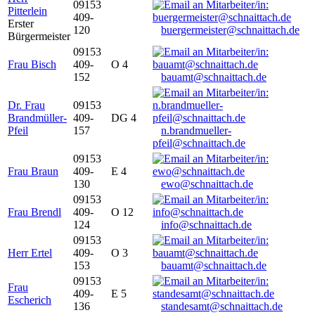
09153
Pitterlein
409-
Erster
120
buergermeister@schnaittach.de
Bürgermeister
09153
Frau Bisch
409-
O 4
152
bauamt@schnaittach.de
Dr. Frau
09153
Brandmüller-
409-
DG 4
Pfeil
157
n.brandmueller-
pfeil@schnaittach.de
09153
Frau Braun
409-
E 4
130
ewo@schnaittach.de
09153
Frau Brendl
409-
O 12
124
info@schnaittach.de
09153
Herr Ertel
409-
O 3
153
bauamt@schnaittach.de
09153
Frau
409-
E 5
Escherich
136
standesamt@schnaittach.de