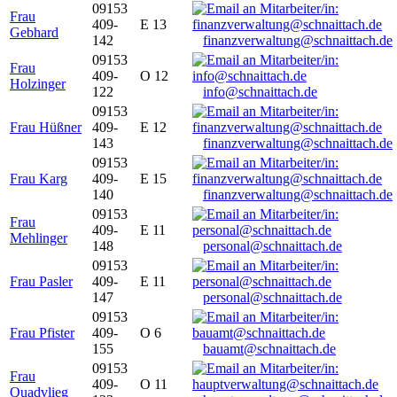
09153
Frau
409-
E 13
Gebhard
142
finanzverwaltung@schnaittach.de
09153
Frau
409-
O 12
Holzinger
122
info@schnaittach.de
09153
Frau Hüßner
409-
E 12
143
finanzverwaltung@schnaittach.de
09153
Frau Karg
409-
E 15
140
finanzverwaltung@schnaittach.de
09153
Frau
409-
E 11
Mehlinger
148
personal@schnaittach.de
09153
Frau Pasler
409-
E 11
147
personal@schnaittach.de
09153
Frau Pfister
409-
O 6
155
bauamt@schnaittach.de
09153
Frau
409-
O 11
Quadvlieg