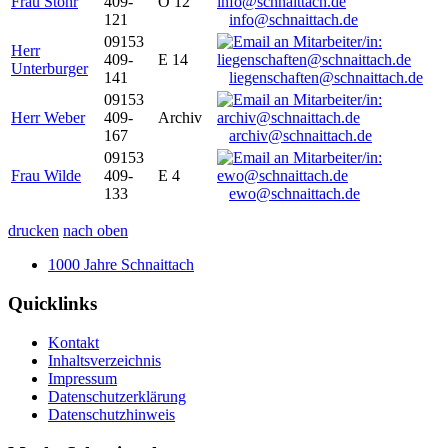
Frau Stöhr
409-
O 12
121
info@schnaittach.de
09153
Herr
409-
E 14
Unterburger
141
liegenschaften@schnaittach.de
09153
Herr Weber
409-
Archiv
167
archiv@schnaittach.de
09153
Frau Wilde
409-
E 4
133
ewo@schnaittach.de
drucken
nach oben
1000 Jahre Schnaittach
Quicklinks
Kontakt
Inhaltsverzeichnis
Impressum
Datenschutzerklärung
Datenschutzhinweis