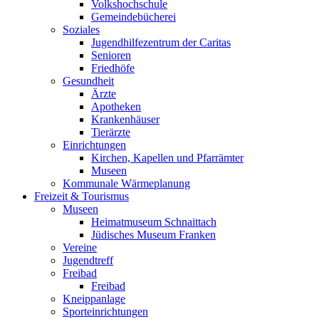
Volkshochschule
Gemeindebücherei
Soziales
Jugendhilfezentrum der Caritas
Senioren
Friedhöfe
Gesundheit
Ärzte
Apotheken
Krankenhäuser
Tierärzte
Einrichtungen
Kirchen, Kapellen und Pfarrämter
Museen
Kommunale Wärmeplanung
Freizeit & Tourismus
Museen
Heimatmuseum Schnaittach
Jüdisches Museum Franken
Vereine
Jugendtreff
Freibad
Freibad
Kneippanlage
Sporteinrichtungen