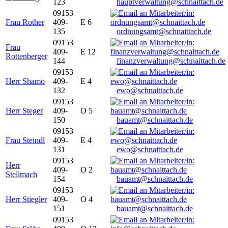
123
hauptverwaltung@schnaittach.de
09153
Frau Rother
409-
E 6
135
ordnungsamt@schnaittach.de
09153
Frau
409-
E 12
Rottenberger
144
finanzverwaltung@schnaittach.de
09153
Herr Shamo
409-
E 4
132
ewo@schnaittach.de
09153
Herr Steger
409-
O 5
150
bauamt@schnaittach.de
09153
Frau Steindl
409-
E 4
131
ewo@schnaittach.de
09153
Herr
409-
O 2
Stellmach
154
bauamt@schnaittach.de
09153
Herr Stiegler
409-
O 4
151
bauamt@schnaittach.de
09153