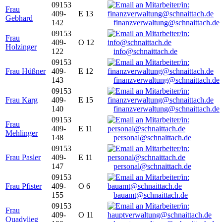
09153
Frau
409-
E 13
Gebhard
142
finanzverwaltung@schnaittach.de
09153
Frau
409-
O 12
Holzinger
122
info@schnaittach.de
09153
Frau Hüßner
409-
E 12
143
finanzverwaltung@schnaittach.de
09153
Frau Karg
409-
E 15
140
finanzverwaltung@schnaittach.de
09153
Frau
409-
E 11
Mehlinger
148
personal@schnaittach.de
09153
Frau Pasler
409-
E 11
147
personal@schnaittach.de
09153
Frau Pfister
409-
O 6
155
bauamt@schnaittach.de
09153
Frau
409-
O 11
Quadvlieg