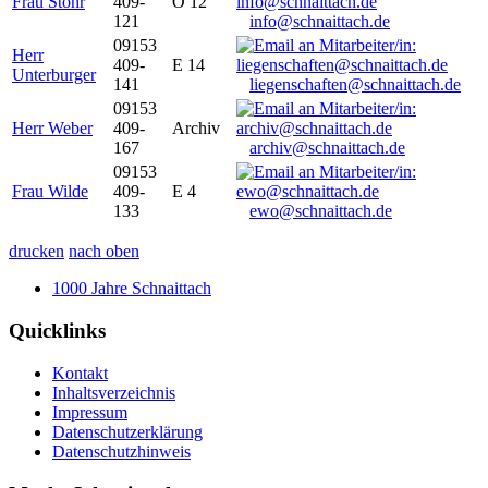
Frau Stöhr
409-
O 12
121
info@schnaittach.de
09153
Herr
409-
E 14
Unterburger
141
liegenschaften@schnaittach.de
09153
Herr Weber
409-
Archiv
167
archiv@schnaittach.de
09153
Frau Wilde
409-
E 4
133
ewo@schnaittach.de
drucken
nach oben
1000 Jahre Schnaittach
Quicklinks
Kontakt
Inhaltsverzeichnis
Impressum
Datenschutzerklärung
Datenschutzhinweis