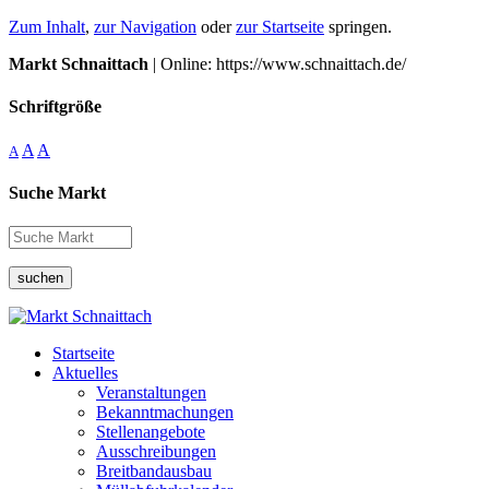
Zum Inhalt
,
zur Navigation
oder
zur Startseite
springen.
Markt Schnaittach
| Online: https://www.schnaittach.de/
Schriftgröße
A
A
A
Suche Markt
suchen
Startseite
Aktuelles
Veranstaltungen
Bekanntmachungen
Stellenangebote
Ausschreibungen
Breitbandausbau