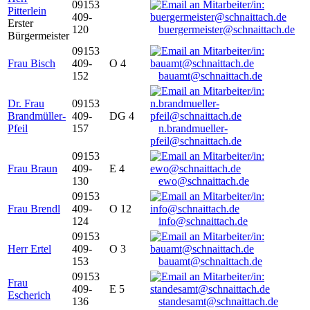
09153
Pitterlein
409-
Erster
120
buergermeister@schnaittach.de
Bürgermeister
09153
Frau Bisch
409-
O 4
152
bauamt@schnaittach.de
Dr. Frau
09153
Brandmüller-
409-
DG 4
Pfeil
157
n.brandmueller-
pfeil@schnaittach.de
09153
Frau Braun
409-
E 4
130
ewo@schnaittach.de
09153
Frau Brendl
409-
O 12
124
info@schnaittach.de
09153
Herr Ertel
409-
O 3
153
bauamt@schnaittach.de
09153
Frau
409-
E 5
Escherich
136
standesamt@schnaittach.de