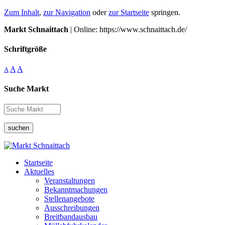
Zum Inhalt
,
zur Navigation
oder
zur Startseite
springen.
Markt Schnaittach
| Online: https://www.schnaittach.de/
Schriftgröße
A
A
A
Suche Markt
suchen
Startseite
Aktuelles
Veranstaltungen
Bekanntmachungen
Stellenangebote
Ausschreibungen
Breitbandausbau