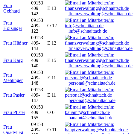
09153
Frau
409-
E 13
Gebhard
142
finanzverwaltung@schnaittach.de
09153
Frau
409-
O 12
Holzinger
122
info@schnaittach.de
09153
Frau Hüßner
409-
E 12
143
finanzverwaltung@schnaittach.de
09153
Frau Karg
409-
E 15
140
finanzverwaltung@schnaittach.de
09153
Frau
409-
E 11
Mehlinger
148
personal@schnaittach.de
09153
Frau Pasler
409-
E 11
147
personal@schnaittach.de
09153
Frau Pfister
409-
O 6
155
bauamt@schnaittach.de
09153
Frau
409-
O 11
Quadvlieg