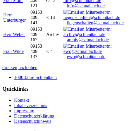
Frau Stöhr
409-
O 12
121
info@schnaittach.de
09153
Herr
409-
E 14
Unterburger
141
liegenschaften@schnaittach.de
09153
Herr Weber
409-
Archiv
167
archiv@schnaittach.de
09153
Frau Wilde
409-
E 4
133
ewo@schnaittach.de
drucken
nach oben
1000 Jahre Schnaittach
Quicklinks
Kontakt
Inhaltsverzeichnis
Impressum
Datenschutzerklärung
Datenschutzhinweis