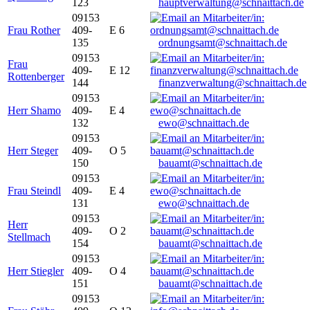
123
hauptverwaltung@schnaittach.de
09153
Frau Rother
409-
E 6
135
ordnungsamt@schnaittach.de
09153
Frau
409-
E 12
Rottenberger
144
finanzverwaltung@schnaittach.de
09153
Herr Shamo
409-
E 4
132
ewo@schnaittach.de
09153
Herr Steger
409-
O 5
150
bauamt@schnaittach.de
09153
Frau Steindl
409-
E 4
131
ewo@schnaittach.de
09153
Herr
409-
O 2
Stellmach
154
bauamt@schnaittach.de
09153
Herr Stiegler
409-
O 4
151
bauamt@schnaittach.de
09153