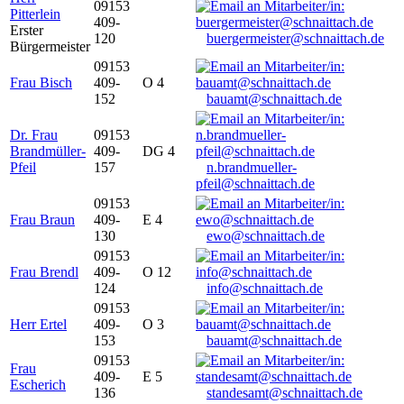
09153
Pitterlein
409-
Erster
120
buergermeister@schnaittach.de
Bürgermeister
09153
Frau Bisch
409-
O 4
152
bauamt@schnaittach.de
Dr. Frau
09153
Brandmüller-
409-
DG 4
Pfeil
157
n.brandmueller-
pfeil@schnaittach.de
09153
Frau Braun
409-
E 4
130
ewo@schnaittach.de
09153
Frau Brendl
409-
O 12
124
info@schnaittach.de
09153
Herr Ertel
409-
O 3
153
bauamt@schnaittach.de
09153
Frau
409-
E 5
Escherich
136
standesamt@schnaittach.de