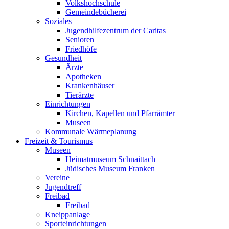
Volkshochschule
Gemeindebücherei
Soziales
Jugendhilfezentrum der Caritas
Senioren
Friedhöfe
Gesundheit
Ärzte
Apotheken
Krankenhäuser
Tierärzte
Einrichtungen
Kirchen, Kapellen und Pfarrämter
Museen
Kommunale Wärmeplanung
Freizeit & Tourismus
Museen
Heimatmuseum Schnaittach
Jüdisches Museum Franken
Vereine
Jugendtreff
Freibad
Freibad
Kneippanlage
Sporteinrichtungen