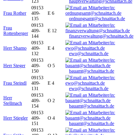
123
hauptverwaltung@schnaittach.de
09153
Frau Rother
409-
E 6
135
ordnungsamt@schnaittach.de
09153
Frau
409-
E 12
Rottenberger
144
finanzverwaltung@schnaittach.de
09153
Herr Shamo
409-
E 4
132
ewo@schnaittach.de
09153
Herr Steger
409-
O 5
150
bauamt@schnaittach.de
09153
Frau Steindl
409-
E 4
131
ewo@schnaittach.de
09153
Herr
409-
O 2
Stellmach
154
bauamt@schnaittach.de
09153
Herr Stiegler
409-
O 4
151
bauamt@schnaittach.de
09153