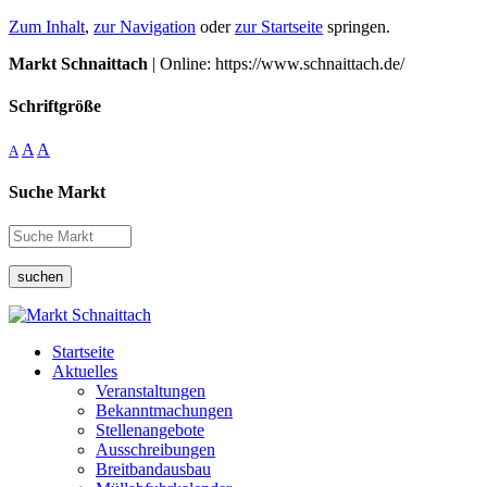
Zum Inhalt
,
zur Navigation
oder
zur Startseite
springen.
Markt Schnaittach
| Online: https://www.schnaittach.de/
Schriftgröße
A
A
A
Suche Markt
suchen
Startseite
Aktuelles
Veranstaltungen
Bekanntmachungen
Stellenangebote
Ausschreibungen
Breitbandausbau