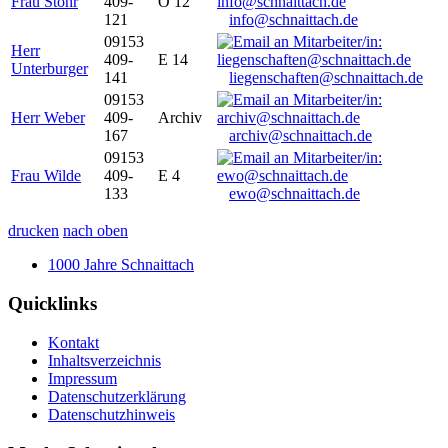
Frau Stöhr
409-
O 12
121
info@schnaittach.de
09153
Herr
409-
E 14
Unterburger
141
liegenschaften@schnaittach.de
09153
Herr Weber
409-
Archiv
167
archiv@schnaittach.de
09153
Frau Wilde
409-
E 4
133
ewo@schnaittach.de
drucken
nach oben
1000 Jahre Schnaittach
Quicklinks
Kontakt
Inhaltsverzeichnis
Impressum
Datenschutzerklärung
Datenschutzhinweis