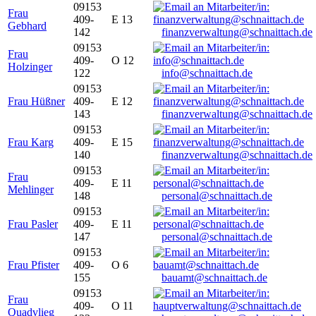
09153
Frau
409-
E 13
Gebhard
142
finanzverwaltung@schnaittach.de
09153
Frau
409-
O 12
Holzinger
122
info@schnaittach.de
09153
Frau Hüßner
409-
E 12
143
finanzverwaltung@schnaittach.de
09153
Frau Karg
409-
E 15
140
finanzverwaltung@schnaittach.de
09153
Frau
409-
E 11
Mehlinger
148
personal@schnaittach.de
09153
Frau Pasler
409-
E 11
147
personal@schnaittach.de
09153
Frau Pfister
409-
O 6
155
bauamt@schnaittach.de
09153
Frau
409-
O 11
Quadvlieg