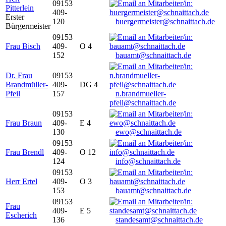
09153
Pitterlein
409-
Erster
120
buergermeister@schnaittach.de
Bürgermeister
09153
Frau Bisch
409-
O 4
152
bauamt@schnaittach.de
Dr. Frau
09153
Brandmüller-
409-
DG 4
Pfeil
157
n.brandmueller-
pfeil@schnaittach.de
09153
Frau Braun
409-
E 4
130
ewo@schnaittach.de
09153
Frau Brendl
409-
O 12
124
info@schnaittach.de
09153
Herr Ertel
409-
O 3
153
bauamt@schnaittach.de
09153
Frau
409-
E 5
Escherich
136
standesamt@schnaittach.de