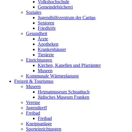
Volkshochschule
Gemeindebücherei
Soziales
Jugendhilfezentrum der Caritas
Senioren
Friedhöfe
Gesundheit
Ärzte
Apotheken
Krankenhäuser
Tierärzte
Einrichtungen
Kirchen, Kapellen und Pfarrämter
Museen
Kommunale Wärmeplanung
Freizeit & Tourismus
Museen
Heimatmuseum Schnaittach
Jüdisches Museum Franken
Vereine
Jugendtreff
Freibad
Freibad
Kneippanlage
Sporteinrichtungen