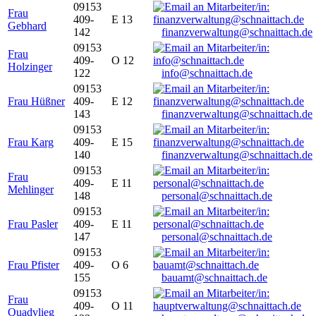
09153
Frau
409-
E 13
Gebhard
142
finanzverwaltung@schnaittach.de
09153
Frau
409-
O 12
Holzinger
122
info@schnaittach.de
09153
Frau Hüßner
409-
E 12
143
finanzverwaltung@schnaittach.de
09153
Frau Karg
409-
E 15
140
finanzverwaltung@schnaittach.de
09153
Frau
409-
E 11
Mehlinger
148
personal@schnaittach.de
09153
Frau Pasler
409-
E 11
147
personal@schnaittach.de
09153
Frau Pfister
409-
O 6
155
bauamt@schnaittach.de
09153
Frau
409-
O 11
Quadvlieg