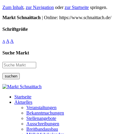
Zum Inhalt
,
zur Navigation
oder
zur Startseite
springen.
Markt Schnaittach
| Online: https://www.schnaittach.de/
Schriftgröße
A
A
A
Suche Markt
suchen
Startseite
Aktuelles
Veranstaltungen
Bekanntmachungen
Stellenangebote
Ausschreibungen
Breitbandausbau