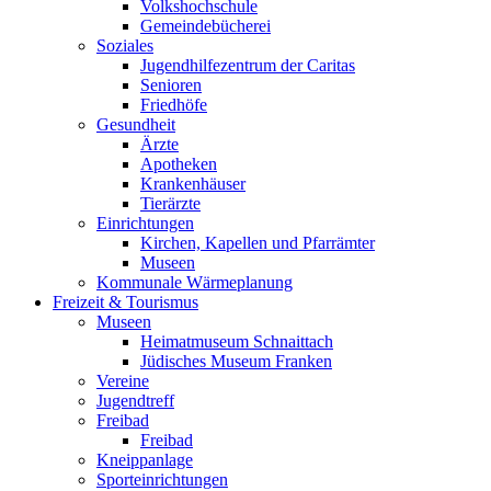
Volkshochschule
Gemeindebücherei
Soziales
Jugendhilfezentrum der Caritas
Senioren
Friedhöfe
Gesundheit
Ärzte
Apotheken
Krankenhäuser
Tierärzte
Einrichtungen
Kirchen, Kapellen und Pfarrämter
Museen
Kommunale Wärmeplanung
Freizeit & Tourismus
Museen
Heimatmuseum Schnaittach
Jüdisches Museum Franken
Vereine
Jugendtreff
Freibad
Freibad
Kneippanlage
Sporteinrichtungen