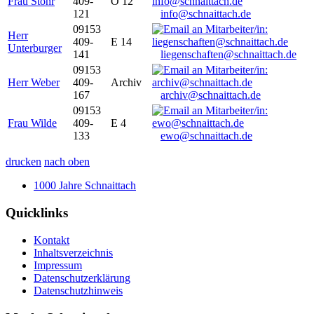
Frau Stöhr
409-
O 12
121
info@schnaittach.de
09153
Herr
409-
E 14
Unterburger
141
liegenschaften@schnaittach.de
09153
Herr Weber
409-
Archiv
167
archiv@schnaittach.de
09153
Frau Wilde
409-
E 4
133
ewo@schnaittach.de
drucken
nach oben
1000 Jahre Schnaittach
Quicklinks
Kontakt
Inhaltsverzeichnis
Impressum
Datenschutzerklärung
Datenschutzhinweis