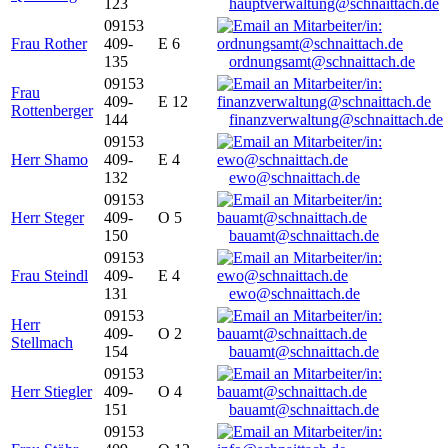
123
hauptverwaltung@schnaittach.de
09153
Frau Rother
409-
E 6
135
ordnungsamt@schnaittach.de
09153
Frau
409-
E 12
Rottenberger
144
finanzverwaltung@schnaittach.de
09153
Herr Shamo
409-
E 4
132
ewo@schnaittach.de
09153
Herr Steger
409-
O 5
150
bauamt@schnaittach.de
09153
Frau Steindl
409-
E 4
131
ewo@schnaittach.de
09153
Herr
409-
O 2
Stellmach
154
bauamt@schnaittach.de
09153
Herr Stiegler
409-
O 4
151
bauamt@schnaittach.de
09153