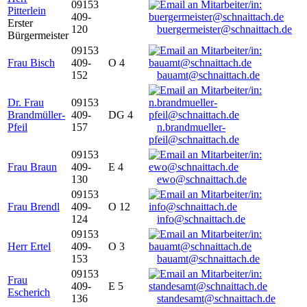
09153
Pitterlein
409-
Erster
120
buergermeister@schnaittach.de
Bürgermeister
09153
Frau Bisch
409-
O 4
152
bauamt@schnaittach.de
Dr. Frau
09153
Brandmüller-
409-
DG 4
Pfeil
157
n.brandmueller-
pfeil@schnaittach.de
09153
Frau Braun
409-
E 4
130
ewo@schnaittach.de
09153
Frau Brendl
409-
O 12
124
info@schnaittach.de
09153
Herr Ertel
409-
O 3
153
bauamt@schnaittach.de
09153
Frau
409-
E 5
Escherich
136
standesamt@schnaittach.de