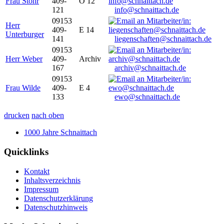
Frau Stöhr
409-
O 12
121
info@schnaittach.de
09153
Herr
409-
E 14
Unterburger
141
liegenschaften@schnaittach.de
09153
Herr Weber
409-
Archiv
167
archiv@schnaittach.de
09153
Frau Wilde
409-
E 4
133
ewo@schnaittach.de
drucken
nach oben
1000 Jahre Schnaittach
Quicklinks
Kontakt
Inhaltsverzeichnis
Impressum
Datenschutzerklärung
Datenschutzhinweis