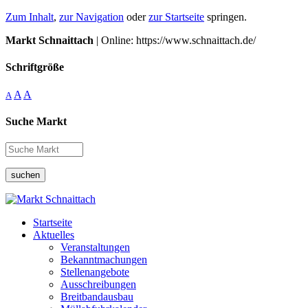
Zum Inhalt
,
zur Navigation
oder
zur Startseite
springen.
Markt Schnaittach
| Online: https://www.schnaittach.de/
Schriftgröße
A
A
A
Suche Markt
suchen
Startseite
Aktuelles
Veranstaltungen
Bekanntmachungen
Stellenangebote
Ausschreibungen
Breitbandausbau