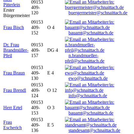
09153
Pitterlein
409-
Erster
120
buergermeister@schnaittach.de
Bürgermeister
09153
Frau Bisch
409-
O 4
152
bauamt@schnaittach.de
Dr. Frau
09153
Brandmüller-
409-
DG 4
Pfeil
157
n.brandmueller-
pfeil@schnaittach.de
09153
Frau Braun
409-
E 4
130
ewo@schnaittach.de
09153
Frau Brendl
409-
O 12
124
info@schnaittach.de
09153
Herr Ertel
409-
O 3
153
bauamt@schnaittach.de
09153
Frau
409-
E 5
Escherich
136
standesamt@schnaittach.de