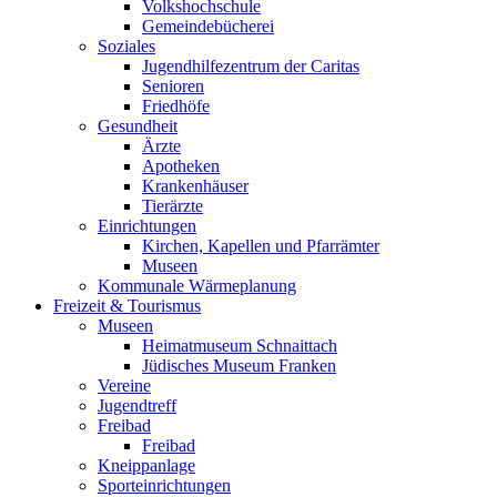
Volkshochschule
Gemeindebücherei
Soziales
Jugendhilfezentrum der Caritas
Senioren
Friedhöfe
Gesundheit
Ärzte
Apotheken
Krankenhäuser
Tierärzte
Einrichtungen
Kirchen, Kapellen und Pfarrämter
Museen
Kommunale Wärmeplanung
Freizeit & Tourismus
Museen
Heimatmuseum Schnaittach
Jüdisches Museum Franken
Vereine
Jugendtreff
Freibad
Freibad
Kneippanlage
Sporteinrichtungen