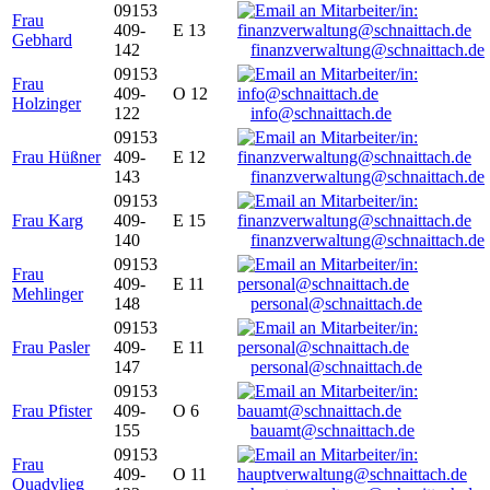
09153
Frau
409-
E 13
Gebhard
142
finanzverwaltung@schnaittach.de
09153
Frau
409-
O 12
Holzinger
122
info@schnaittach.de
09153
Frau Hüßner
409-
E 12
143
finanzverwaltung@schnaittach.de
09153
Frau Karg
409-
E 15
140
finanzverwaltung@schnaittach.de
09153
Frau
409-
E 11
Mehlinger
148
personal@schnaittach.de
09153
Frau Pasler
409-
E 11
147
personal@schnaittach.de
09153
Frau Pfister
409-
O 6
155
bauamt@schnaittach.de
09153
Frau
409-
O 11
Quadvlieg