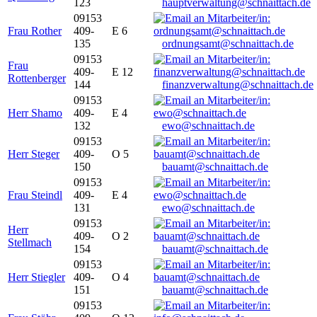
123
hauptverwaltung@schnaittach.de
09153
Frau Rother
409-
E 6
135
ordnungsamt@schnaittach.de
09153
Frau
409-
E 12
Rottenberger
144
finanzverwaltung@schnaittach.de
09153
Herr Shamo
409-
E 4
132
ewo@schnaittach.de
09153
Herr Steger
409-
O 5
150
bauamt@schnaittach.de
09153
Frau Steindl
409-
E 4
131
ewo@schnaittach.de
09153
Herr
409-
O 2
Stellmach
154
bauamt@schnaittach.de
09153
Herr Stiegler
409-
O 4
151
bauamt@schnaittach.de
09153