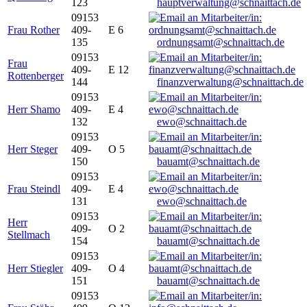
123
hauptverwaltung@schnaittach.de
09153
Frau Rother
409-
E 6
135
ordnungsamt@schnaittach.de
09153
Frau
409-
E 12
Rottenberger
144
finanzverwaltung@schnaittach.de
09153
Herr Shamo
409-
E 4
132
ewo@schnaittach.de
09153
Herr Steger
409-
O 5
150
bauamt@schnaittach.de
09153
Frau Steindl
409-
E 4
131
ewo@schnaittach.de
09153
Herr
409-
O 2
Stellmach
154
bauamt@schnaittach.de
09153
Herr Stiegler
409-
O 4
151
bauamt@schnaittach.de
09153