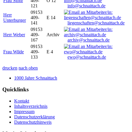
Frau Stöhr
409-
O 12
121
info@schnaittach.de
09153
Herr
409-
E 14
Unterburger
141
liegenschaften@schnaittach.de
09153
Herr Weber
409-
Archiv
167
archiv@schnaittach.de
09153
Frau Wilde
409-
E 4
133
ewo@schnaittach.de
drucken
nach oben
1000 Jahre Schnaittach
Quicklinks
Kontakt
Inhaltsverzeichnis
Impressum
Datenschutzerklärung
Datenschutzhinweis