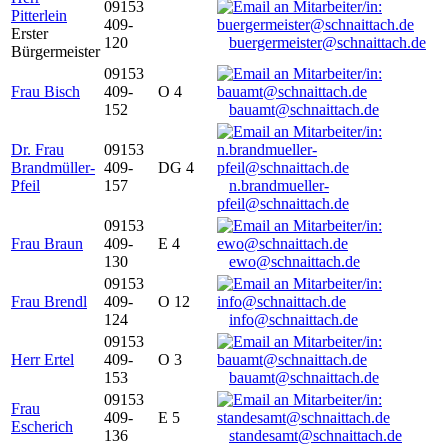
09153
Pitterlein
409-
Erster
120
buergermeister@schnaittach.de
Bürgermeister
09153
Frau Bisch
409-
O 4
152
bauamt@schnaittach.de
Dr. Frau
09153
Brandmüller-
409-
DG 4
Pfeil
157
n.brandmueller-
pfeil@schnaittach.de
09153
Frau Braun
409-
E 4
130
ewo@schnaittach.de
09153
Frau Brendl
409-
O 12
124
info@schnaittach.de
09153
Herr Ertel
409-
O 3
153
bauamt@schnaittach.de
09153
Frau
409-
E 5
Escherich
136
standesamt@schnaittach.de