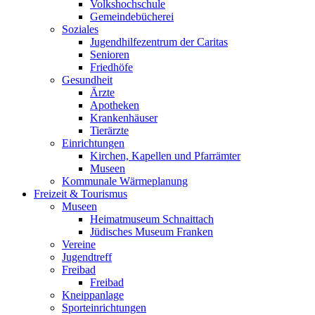
Volkshochschule
Gemeindebücherei
Soziales
Jugendhilfezentrum der Caritas
Senioren
Friedhöfe
Gesundheit
Ärzte
Apotheken
Krankenhäuser
Tierärzte
Einrichtungen
Kirchen, Kapellen und Pfarrämter
Museen
Kommunale Wärmeplanung
Freizeit & Tourismus
Museen
Heimatmuseum Schnaittach
Jüdisches Museum Franken
Vereine
Jugendtreff
Freibad
Freibad
Kneippanlage
Sporteinrichtungen