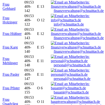
09153
Frau
409-
E 13
Gebhard
142
finanzverwaltung@schnaittach.de
09153
Frau
409-
O 12
Holzinger
122
info@schnaittach.de
09153
Frau Hüßner
409-
E 12
143
finanzverwaltung@schnaittach.de
09153
Frau Karg
409-
E 15
140
finanzverwaltung@schnaittach.de
09153
Frau
409-
E 11
Mehlinger
148
personal@schnaittach.de
09153
Frau Pasler
409-
E 11
147
personal@schnaittach.de
09153
Frau Pfister
409-
O 6
155
bauamt@schnaittach.de
09153
Frau
409-
O 11
Quadvlieg