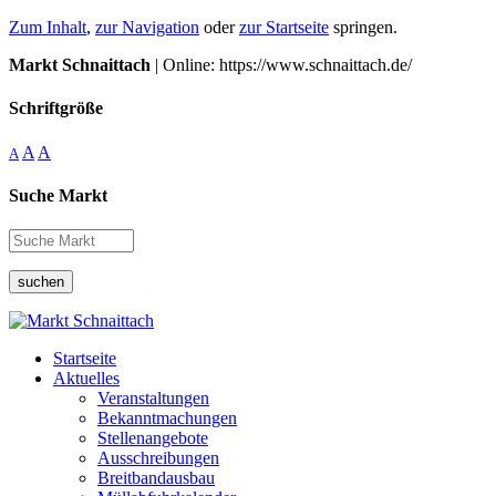
Zum Inhalt
,
zur Navigation
oder
zur Startseite
springen.
Markt Schnaittach
| Online: https://www.schnaittach.de/
Schriftgröße
A
A
A
Suche Markt
suchen
Startseite
Aktuelles
Veranstaltungen
Bekanntmachungen
Stellenangebote
Ausschreibungen
Breitbandausbau