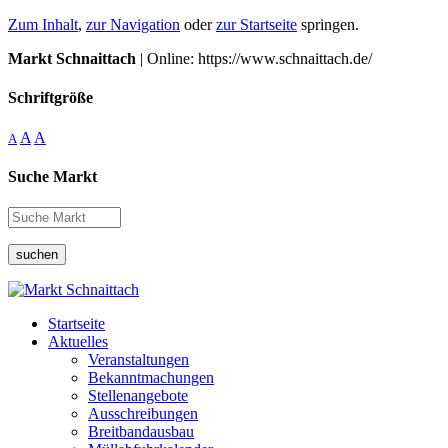
Zum Inhalt
,
zur Navigation
oder
zur Startseite
springen.
Markt Schnaittach
| Online: https://www.schnaittach.de/
Schriftgröße
A
A
A
Suche Markt
suchen
Startseite
Aktuelles
Veranstaltungen
Bekanntmachungen
Stellenangebote
Ausschreibungen
Breitbandausbau