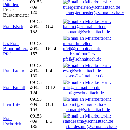
09153
Pitterlein
409-
Erster
120
buergermeister@schnaittach.de
Bürgermeister
09153
Frau Bisch
409-
O 4
152
bauamt@schnaittach.de
Dr. Frau
09153
Brandmüller-
409-
DG 4
Pfeil
157
n.brandmueller-
pfeil@schnaittach.de
09153
Frau Braun
409-
E 4
130
ewo@schnaittach.de
09153
Frau Brendl
409-
O 12
124
info@schnaittach.de
09153
Herr Ertel
409-
O 3
153
bauamt@schnaittach.de
09153
Frau
409-
E 5
Escherich
136
standesamt@schnaittach.de