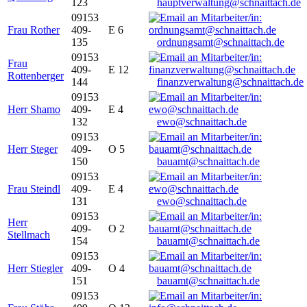
123
hauptverwaltung@schnaittach.de
09153
Frau Rother
409-
E 6
135
ordnungsamt@schnaittach.de
09153
Frau
409-
E 12
Rottenberger
144
finanzverwaltung@schnaittach.de
09153
Herr Shamo
409-
E 4
132
ewo@schnaittach.de
09153
Herr Steger
409-
O 5
150
bauamt@schnaittach.de
09153
Frau Steindl
409-
E 4
131
ewo@schnaittach.de
09153
Herr
409-
O 2
Stellmach
154
bauamt@schnaittach.de
09153
Herr Stiegler
409-
O 4
151
bauamt@schnaittach.de
09153