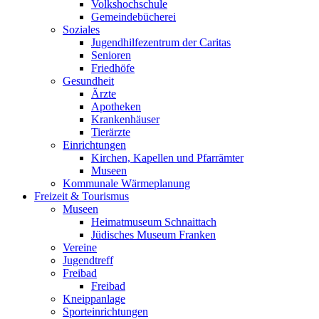
Volkshochschule
Gemeindebücherei
Soziales
Jugendhilfezentrum der Caritas
Senioren
Friedhöfe
Gesundheit
Ärzte
Apotheken
Krankenhäuser
Tierärzte
Einrichtungen
Kirchen, Kapellen und Pfarrämter
Museen
Kommunale Wärmeplanung
Freizeit & Tourismus
Museen
Heimatmuseum Schnaittach
Jüdisches Museum Franken
Vereine
Jugendtreff
Freibad
Freibad
Kneippanlage
Sporteinrichtungen