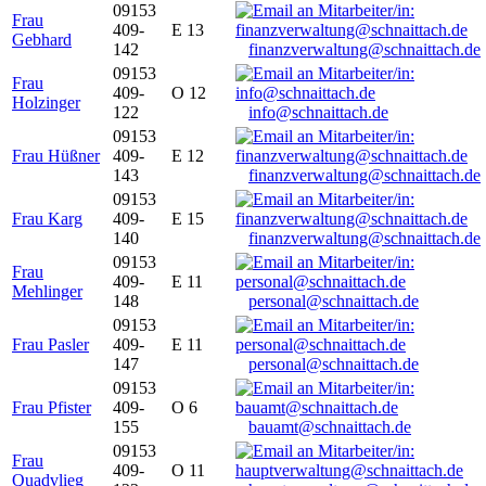
09153
Frau
409-
E 13
Gebhard
142
finanzverwaltung@schnaittach.de
09153
Frau
409-
O 12
Holzinger
122
info@schnaittach.de
09153
Frau Hüßner
409-
E 12
143
finanzverwaltung@schnaittach.de
09153
Frau Karg
409-
E 15
140
finanzverwaltung@schnaittach.de
09153
Frau
409-
E 11
Mehlinger
148
personal@schnaittach.de
09153
Frau Pasler
409-
E 11
147
personal@schnaittach.de
09153
Frau Pfister
409-
O 6
155
bauamt@schnaittach.de
09153
Frau
409-
O 11
Quadvlieg