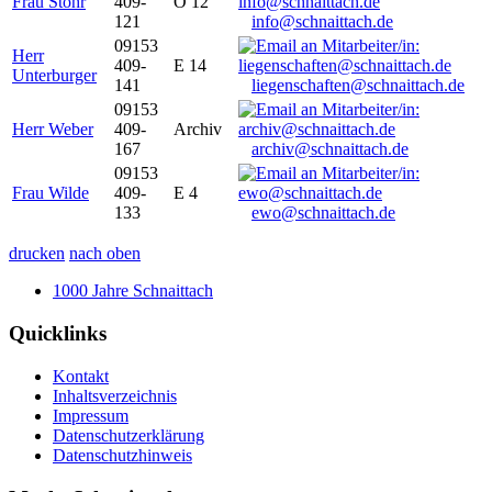
Frau Stöhr
409-
O 12
121
info@schnaittach.de
09153
Herr
409-
E 14
Unterburger
141
liegenschaften@schnaittach.de
09153
Herr Weber
409-
Archiv
167
archiv@schnaittach.de
09153
Frau Wilde
409-
E 4
133
ewo@schnaittach.de
drucken
nach oben
1000 Jahre Schnaittach
Quicklinks
Kontakt
Inhaltsverzeichnis
Impressum
Datenschutzerklärung
Datenschutzhinweis