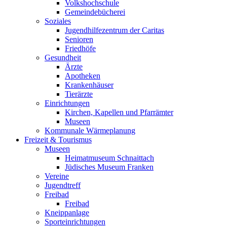
Volkshochschule
Gemeindebücherei
Soziales
Jugendhilfezentrum der Caritas
Senioren
Friedhöfe
Gesundheit
Ärzte
Apotheken
Krankenhäuser
Tierärzte
Einrichtungen
Kirchen, Kapellen und Pfarrämter
Museen
Kommunale Wärmeplanung
Freizeit & Tourismus
Museen
Heimatmuseum Schnaittach
Jüdisches Museum Franken
Vereine
Jugendtreff
Freibad
Freibad
Kneippanlage
Sporteinrichtungen