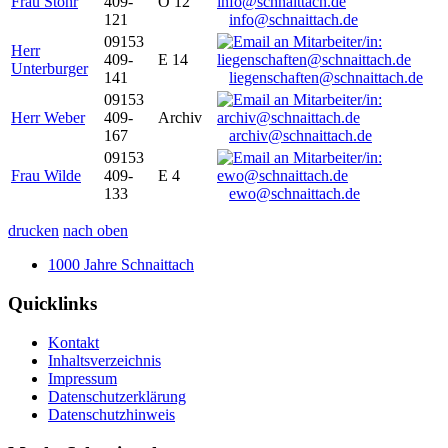
Frau Stöhr
409-
O 12
121
info@schnaittach.de
09153
Herr
409-
E 14
Unterburger
141
liegenschaften@schnaittach.de
09153
Herr Weber
409-
Archiv
167
archiv@schnaittach.de
09153
Frau Wilde
409-
E 4
133
ewo@schnaittach.de
drucken
nach oben
1000 Jahre Schnaittach
Quicklinks
Kontakt
Inhaltsverzeichnis
Impressum
Datenschutzerklärung
Datenschutzhinweis