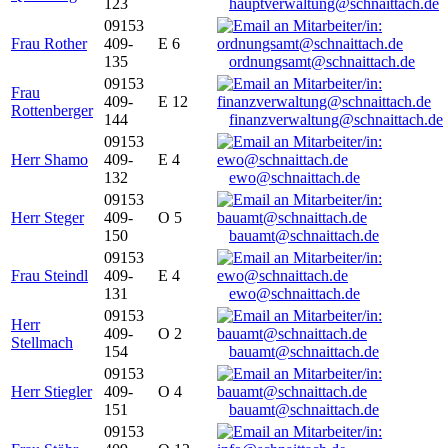
123
hauptverwaltung@schnaittach.de
09153
Frau Rother
409-
E 6
135
ordnungsamt@schnaittach.de
09153
Frau
409-
E 12
Rottenberger
144
finanzverwaltung@schnaittach.de
09153
Herr Shamo
409-
E 4
132
ewo@schnaittach.de
09153
Herr Steger
409-
O 5
150
bauamt@schnaittach.de
09153
Frau Steindl
409-
E 4
131
ewo@schnaittach.de
09153
Herr
409-
O 2
Stellmach
154
bauamt@schnaittach.de
09153
Herr Stiegler
409-
O 4
151
bauamt@schnaittach.de
09153