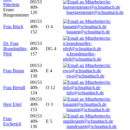
09153
Pitterlein
409-
Erster
120
buergermeister@schnaittach.de
Bürgermeister
09153
Frau Bisch
409-
O 4
152
bauamt@schnaittach.de
Dr. Frau
09153
Brandmüller-
409-
DG 4
Pfeil
157
n.brandmueller-
pfeil@schnaittach.de
09153
Frau Braun
409-
E 4
130
ewo@schnaittach.de
09153
Frau Brendl
409-
O 12
124
info@schnaittach.de
09153
Herr Ertel
409-
O 3
153
bauamt@schnaittach.de
09153
Frau
409-
E 5
Escherich
136
standesamt@schnaittach.de