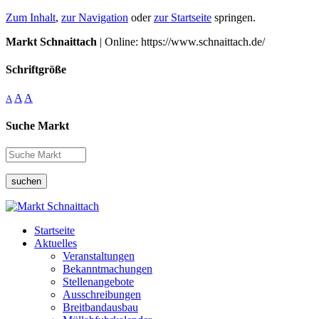
Zum Inhalt
,
zur Navigation
oder
zur Startseite
springen.
Markt Schnaittach
| Online: https://www.schnaittach.de/
Schriftgröße
A
A
A
Suche Markt
suchen
Startseite
Aktuelles
Veranstaltungen
Bekanntmachungen
Stellenangebote
Ausschreibungen
Breitbandausbau