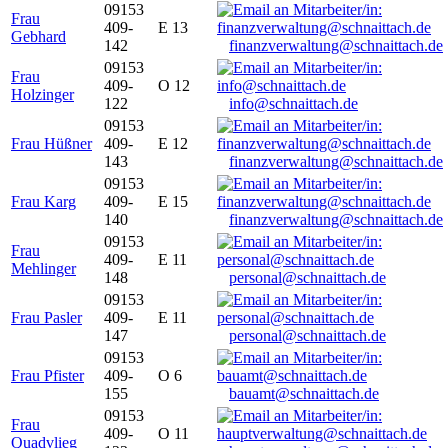
09153
Frau
409-
E 13
Gebhard
142
finanzverwaltung@schnaittach.de
09153
Frau
409-
O 12
Holzinger
122
info@schnaittach.de
09153
Frau Hüßner
409-
E 12
143
finanzverwaltung@schnaittach.de
09153
Frau Karg
409-
E 15
140
finanzverwaltung@schnaittach.de
09153
Frau
409-
E 11
Mehlinger
148
personal@schnaittach.de
09153
Frau Pasler
409-
E 11
147
personal@schnaittach.de
09153
Frau Pfister
409-
O 6
155
bauamt@schnaittach.de
09153
Frau
409-
O 11
Quadvlieg