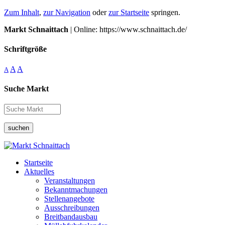
Zum Inhalt
,
zur Navigation
oder
zur Startseite
springen.
Markt Schnaittach
| Online: https://www.schnaittach.de/
Schriftgröße
A
A
A
Suche Markt
suchen
Startseite
Aktuelles
Veranstaltungen
Bekanntmachungen
Stellenangebote
Ausschreibungen
Breitbandausbau