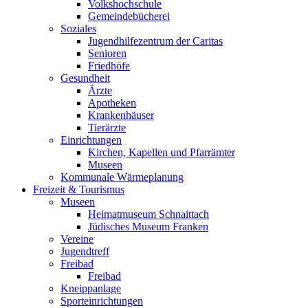
Volkshochschule
Gemeindebücherei
Soziales
Jugendhilfezentrum der Caritas
Senioren
Friedhöfe
Gesundheit
Ärzte
Apotheken
Krankenhäuser
Tierärzte
Einrichtungen
Kirchen, Kapellen und Pfarrämter
Museen
Kommunale Wärmeplanung
Freizeit & Tourismus
Museen
Heimatmuseum Schnaittach
Jüdisches Museum Franken
Vereine
Jugendtreff
Freibad
Freibad
Kneippanlage
Sporteinrichtungen