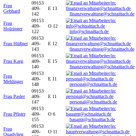
09153
Frau
409-
E 13
Gebhard
142
finanzverwaltung@schnaittach.de
09153
Frau
409-
O 12
Holzinger
122
info@schnaittach.de
09153
Frau Hüßner
409-
E 12
143
finanzverwaltung@schnaittach.de
09153
Frau Karg
409-
E 15
140
finanzverwaltung@schnaittach.de
09153
Frau
409-
E 11
Mehlinger
148
personal@schnaittach.de
09153
Frau Pasler
409-
E 11
147
personal@schnaittach.de
09153
Frau Pfister
409-
O 6
155
bauamt@schnaittach.de
09153
Frau
409-
O 11
Quadvlieg