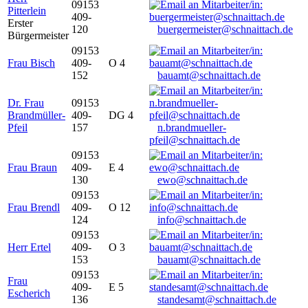
09153
Pitterlein
409-
Erster
120
buergermeister@schnaittach.de
Bürgermeister
09153
Frau Bisch
409-
O 4
152
bauamt@schnaittach.de
Dr. Frau
09153
Brandmüller-
409-
DG 4
Pfeil
157
n.brandmueller-
pfeil@schnaittach.de
09153
Frau Braun
409-
E 4
130
ewo@schnaittach.de
09153
Frau Brendl
409-
O 12
124
info@schnaittach.de
09153
Herr Ertel
409-
O 3
153
bauamt@schnaittach.de
09153
Frau
409-
E 5
Escherich
136
standesamt@schnaittach.de