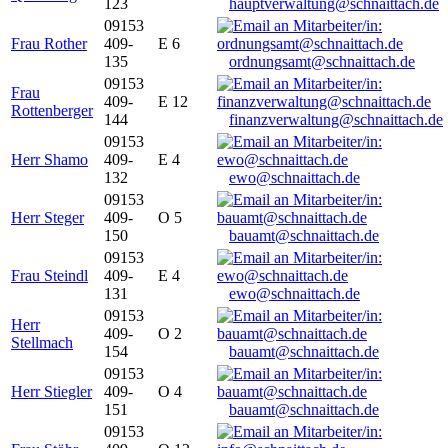
123
hauptverwaltung@schnaittach.de
09153
Frau Rother
409-
E 6
135
ordnungsamt@schnaittach.de
09153
Frau
409-
E 12
Rottenberger
144
finanzverwaltung@schnaittach.de
09153
Herr Shamo
409-
E 4
132
ewo@schnaittach.de
09153
Herr Steger
409-
O 5
150
bauamt@schnaittach.de
09153
Frau Steindl
409-
E 4
131
ewo@schnaittach.de
09153
Herr
409-
O 2
Stellmach
154
bauamt@schnaittach.de
09153
Herr Stiegler
409-
O 4
151
bauamt@schnaittach.de
09153