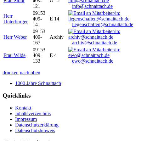
Frau Stöhr
409-
O 12
121
info@schnaittach.de
09153
Herr
409-
E 14
Unterburger
141
liegenschaften@schnaittach.de
09153
Herr Weber
409-
Archiv
167
archiv@schnaittach.de
09153
Frau Wilde
409-
E 4
133
ewo@schnaittach.de
drucken
nach oben
1000 Jahre Schnaittach
Quicklinks
Kontakt
Inhaltsverzeichnis
Impressum
Datenschutzerklärung
Datenschutzhinweis