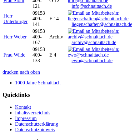
Frau Stöhr
409-
O 12
121
info@schnaittach.de
09153
Herr
409-
E 14
Unterburger
141
liegenschaften@schnaittach.de
09153
Herr Weber
409-
Archiv
167
archiv@schnaittach.de
09153
Frau Wilde
409-
E 4
133
ewo@schnaittach.de
drucken
nach oben
1000 Jahre Schnaittach
Quicklinks
Kontakt
Inhaltsverzeichnis
Impressum
Datenschutzerklärung
Datenschutzhinweis