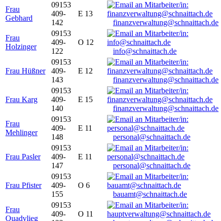
09153
Frau
409-
E 13
Gebhard
142
finanzverwaltung@schnaittach.de
09153
Frau
409-
O 12
Holzinger
122
info@schnaittach.de
09153
Frau Hüßner
409-
E 12
143
finanzverwaltung@schnaittach.de
09153
Frau Karg
409-
E 15
140
finanzverwaltung@schnaittach.de
09153
Frau
409-
E 11
Mehlinger
148
personal@schnaittach.de
09153
Frau Pasler
409-
E 11
147
personal@schnaittach.de
09153
Frau Pfister
409-
O 6
155
bauamt@schnaittach.de
09153
Frau
409-
O 11
Quadvlieg