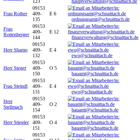
123
hauptverwaltung@schnaittach.de
09153
Frau Rother
409-
E 6
135
ordnungsamt@schnaittach.de
09153
Frau
409-
E 12
Rottenberger
144
finanzverwaltung@schnaittach.de
09153
Herr Shamo
409-
E 4
132
ewo@schnaittach.de
09153
Herr Steger
409-
O 5
150
bauamt@schnaittach.de
09153
Frau Steindl
409-
E 4
131
ewo@schnaittach.de
09153
Herr
409-
O 2
Stellmach
154
bauamt@schnaittach.de
09153
Herr Stiegler
409-
O 4
151
bauamt@schnaittach.de
09153