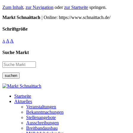
Zum Inhalt
,
zur Navigation
oder
zur Startseite
springen.
Markt Schnaittach
| Online: https://www.schnaittach.de/
Schriftgröße
A
A
A
Suche Markt
suchen
Startseite
Aktuelles
Veranstaltungen
Bekanntmachungen
Stellenangebote
Ausschreibungen
Breitbandausbau