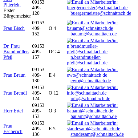
09153
Pitterlein
409-
Erster
120
buergermeister@schnaittach.de
Bürgermeister
09153
Frau Bisch
409-
O 4
152
bauamt@schnaittach.de
Dr. Frau
09153
Brandmüller-
409-
DG 4
Pfeil
157
n.brandmueller-
pfeil@schnaittach.de
09153
Frau Braun
409-
E 4
130
ewo@schnaittach.de
09153
Frau Brendl
409-
O 12
124
info@schnaittach.de
09153
Herr Ertel
409-
O 3
153
bauamt@schnaittach.de
09153
Frau
409-
E 5
Escherich
136
standesamt@schnaittach.de