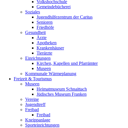
Volkshochschule
Gemeindebücherei
Soziales
Jugendhilfezentrum der Caritas
Senioren
Friedhöfe
Gesundheit
Ärzte
Apotheken
Krankenhäuser
Tierärzte
Einrichtungen
Kirchen, Kapellen und Pfarrämter
Museen
Kommunale Wärmeplanung
Freizeit & Tourismus
Museen
Heimatmuseum Schnaittach
Jüdisches Museum Franken
Vereine
Jugendtreff
Freibad
Freibad
Kneippanlage
Sporteinrichtungen