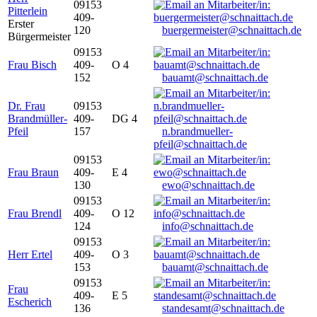
09153
Pitterlein
409-
Erster
120
buergermeister@schnaittach.de
Bürgermeister
09153
Frau Bisch
409-
O 4
152
bauamt@schnaittach.de
Dr. Frau
09153
Brandmüller-
409-
DG 4
Pfeil
157
n.brandmueller-
pfeil@schnaittach.de
09153
Frau Braun
409-
E 4
130
ewo@schnaittach.de
09153
Frau Brendl
409-
O 12
124
info@schnaittach.de
09153
Herr Ertel
409-
O 3
153
bauamt@schnaittach.de
09153
Frau
409-
E 5
Escherich
136
standesamt@schnaittach.de