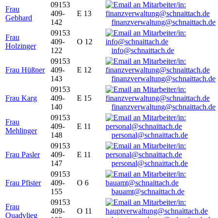
09153
Frau
409-
E 13
Gebhard
142
finanzverwaltung@schnaittach.de
09153
Frau
409-
O 12
Holzinger
122
info@schnaittach.de
09153
Frau Hüßner
409-
E 12
143
finanzverwaltung@schnaittach.de
09153
Frau Karg
409-
E 15
140
finanzverwaltung@schnaittach.de
09153
Frau
409-
E 11
Mehlinger
148
personal@schnaittach.de
09153
Frau Pasler
409-
E 11
147
personal@schnaittach.de
09153
Frau Pfister
409-
O 6
155
bauamt@schnaittach.de
09153
Frau
409-
O 11
Quadvlieg