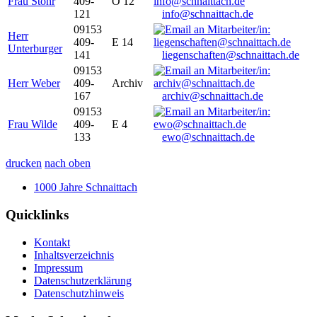
Frau Stöhr
409-
O 12
121
info@schnaittach.de
09153
Herr
409-
E 14
Unterburger
141
liegenschaften@schnaittach.de
09153
Herr Weber
409-
Archiv
167
archiv@schnaittach.de
09153
Frau Wilde
409-
E 4
133
ewo@schnaittach.de
drucken
nach oben
1000 Jahre Schnaittach
Quicklinks
Kontakt
Inhaltsverzeichnis
Impressum
Datenschutzerklärung
Datenschutzhinweis