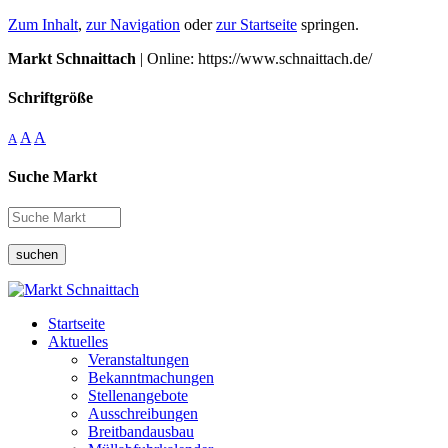
Zum Inhalt
,
zur Navigation
oder
zur Startseite
springen.
Markt Schnaittach
| Online: https://www.schnaittach.de/
Schriftgröße
A
A
A
Suche Markt
suchen
Startseite
Aktuelles
Veranstaltungen
Bekanntmachungen
Stellenangebote
Ausschreibungen
Breitbandausbau