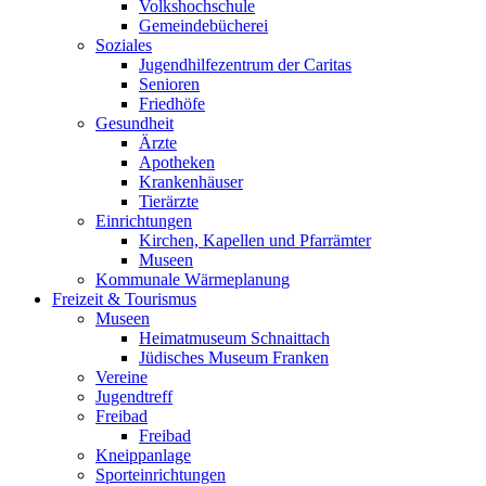
Volkshochschule
Gemeindebücherei
Soziales
Jugendhilfezentrum der Caritas
Senioren
Friedhöfe
Gesundheit
Ärzte
Apotheken
Krankenhäuser
Tierärzte
Einrichtungen
Kirchen, Kapellen und Pfarrämter
Museen
Kommunale Wärmeplanung
Freizeit & Tourismus
Museen
Heimatmuseum Schnaittach
Jüdisches Museum Franken
Vereine
Jugendtreff
Freibad
Freibad
Kneippanlage
Sporteinrichtungen