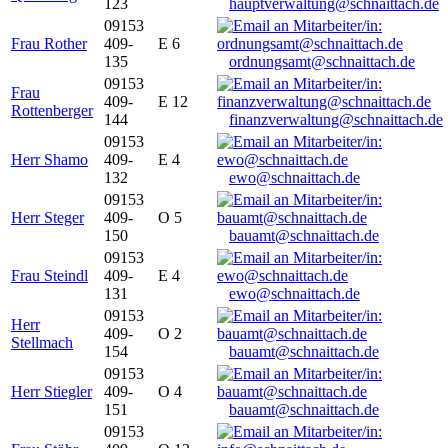
123
hauptverwaltung@schnaittach.de
09153
Frau Rother
409-
E 6
135
ordnungsamt@schnaittach.de
09153
Frau
409-
E 12
Rottenberger
144
finanzverwaltung@schnaittach.de
09153
Herr Shamo
409-
E 4
132
ewo@schnaittach.de
09153
Herr Steger
409-
O 5
150
bauamt@schnaittach.de
09153
Frau Steindl
409-
E 4
131
ewo@schnaittach.de
09153
Herr
409-
O 2
Stellmach
154
bauamt@schnaittach.de
09153
Herr Stiegler
409-
O 4
151
bauamt@schnaittach.de
09153