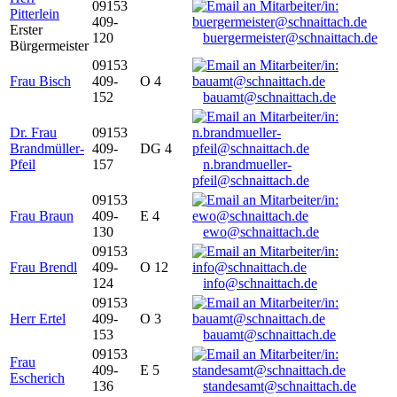
09153
Pitterlein
409-
Erster
120
buergermeister@schnaittach.de
Bürgermeister
09153
Frau Bisch
409-
O 4
152
bauamt@schnaittach.de
Dr. Frau
09153
Brandmüller-
409-
DG 4
Pfeil
157
n.brandmueller-
pfeil@schnaittach.de
09153
Frau Braun
409-
E 4
130
ewo@schnaittach.de
09153
Frau Brendl
409-
O 12
124
info@schnaittach.de
09153
Herr Ertel
409-
O 3
153
bauamt@schnaittach.de
09153
Frau
409-
E 5
Escherich
136
standesamt@schnaittach.de