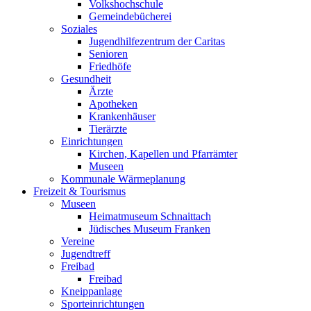
Volkshochschule
Gemeindebücherei
Soziales
Jugendhilfezentrum der Caritas
Senioren
Friedhöfe
Gesundheit
Ärzte
Apotheken
Krankenhäuser
Tierärzte
Einrichtungen
Kirchen, Kapellen und Pfarrämter
Museen
Kommunale Wärmeplanung
Freizeit & Tourismus
Museen
Heimatmuseum Schnaittach
Jüdisches Museum Franken
Vereine
Jugendtreff
Freibad
Freibad
Kneippanlage
Sporteinrichtungen