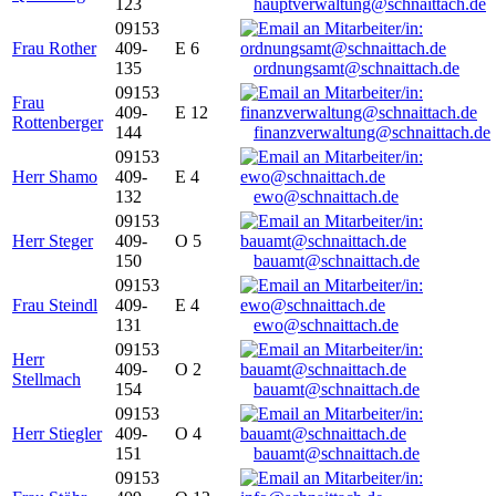
123
hauptverwaltung@schnaittach.de
09153
Frau Rother
409-
E 6
135
ordnungsamt@schnaittach.de
09153
Frau
409-
E 12
Rottenberger
144
finanzverwaltung@schnaittach.de
09153
Herr Shamo
409-
E 4
132
ewo@schnaittach.de
09153
Herr Steger
409-
O 5
150
bauamt@schnaittach.de
09153
Frau Steindl
409-
E 4
131
ewo@schnaittach.de
09153
Herr
409-
O 2
Stellmach
154
bauamt@schnaittach.de
09153
Herr Stiegler
409-
O 4
151
bauamt@schnaittach.de
09153