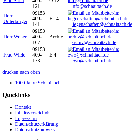
Frau Stöhr
409-
O 12
121
info@schnaittach.de
09153
Herr
409-
E 14
Unterburger
141
liegenschaften@schnaittach.de
09153
Herr Weber
409-
Archiv
167
archiv@schnaittach.de
09153
Frau Wilde
409-
E 4
133
ewo@schnaittach.de
drucken
nach oben
1000 Jahre Schnaittach
Quicklinks
Kontakt
Inhaltsverzeichnis
Impressum
Datenschutzerklärung
Datenschutzhinweis