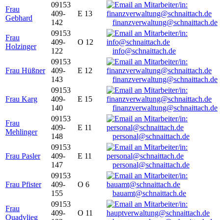
09153
Frau
409-
E 13
Gebhard
142
finanzverwaltung@schnaittach.de
09153
Frau
409-
O 12
Holzinger
122
info@schnaittach.de
09153
Frau Hüßner
409-
E 12
143
finanzverwaltung@schnaittach.de
09153
Frau Karg
409-
E 15
140
finanzverwaltung@schnaittach.de
09153
Frau
409-
E 11
Mehlinger
148
personal@schnaittach.de
09153
Frau Pasler
409-
E 11
147
personal@schnaittach.de
09153
Frau Pfister
409-
O 6
155
bauamt@schnaittach.de
09153
Frau
409-
O 11
Quadvlieg