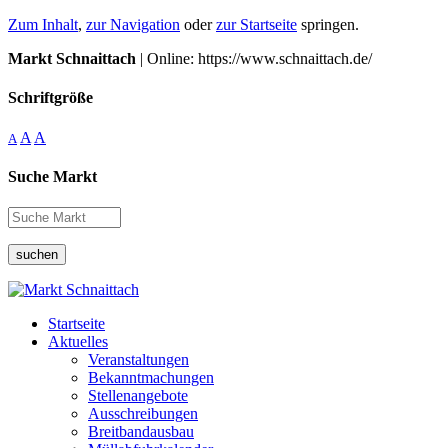
Zum Inhalt
,
zur Navigation
oder
zur Startseite
springen.
Markt Schnaittach
| Online: https://www.schnaittach.de/
Schriftgröße
A
A
A
Suche Markt
suchen
Startseite
Aktuelles
Veranstaltungen
Bekanntmachungen
Stellenangebote
Ausschreibungen
Breitbandausbau