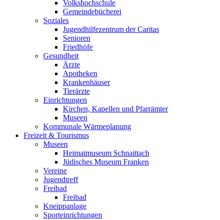
Volkshochschule
Gemeindebücherei
Soziales
Jugendhilfezentrum der Caritas
Senioren
Friedhöfe
Gesundheit
Ärzte
Apotheken
Krankenhäuser
Tierärzte
Einrichtungen
Kirchen, Kapellen und Pfarrämter
Museen
Kommunale Wärmeplanung
Freizeit & Tourismus
Museen
Heimatmuseum Schnaittach
Jüdisches Museum Franken
Vereine
Jugendtreff
Freibad
Freibad
Kneippanlage
Sporteinrichtungen