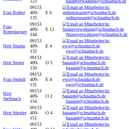
123
hauptverwaltung@schnaittach.de
09153
Frau Rother
409-
E 6
135
ordnungsamt@schnaittach.de
09153
Frau
409-
E 12
Rottenberger
144
finanzverwaltung@schnaittach.de
09153
Herr Shamo
409-
E 4
132
ewo@schnaittach.de
09153
Herr Steger
409-
O 5
150
bauamt@schnaittach.de
09153
Frau Steindl
409-
E 4
131
ewo@schnaittach.de
09153
Herr
409-
O 2
Stellmach
154
bauamt@schnaittach.de
09153
Herr Stiegler
409-
O 4
151
bauamt@schnaittach.de
09153