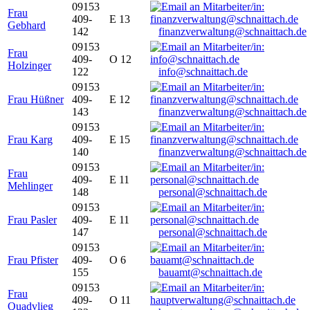
09153
Frau
409-
E 13
Gebhard
142
finanzverwaltung@schnaittach.de
09153
Frau
409-
O 12
Holzinger
122
info@schnaittach.de
09153
Frau Hüßner
409-
E 12
143
finanzverwaltung@schnaittach.de
09153
Frau Karg
409-
E 15
140
finanzverwaltung@schnaittach.de
09153
Frau
409-
E 11
Mehlinger
148
personal@schnaittach.de
09153
Frau Pasler
409-
E 11
147
personal@schnaittach.de
09153
Frau Pfister
409-
O 6
155
bauamt@schnaittach.de
09153
Frau
409-
O 11
Quadvlieg