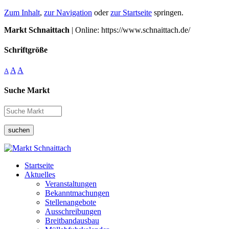
Zum Inhalt
,
zur Navigation
oder
zur Startseite
springen.
Markt Schnaittach
| Online: https://www.schnaittach.de/
Schriftgröße
A
A
A
Suche Markt
suchen
Startseite
Aktuelles
Veranstaltungen
Bekanntmachungen
Stellenangebote
Ausschreibungen
Breitbandausbau