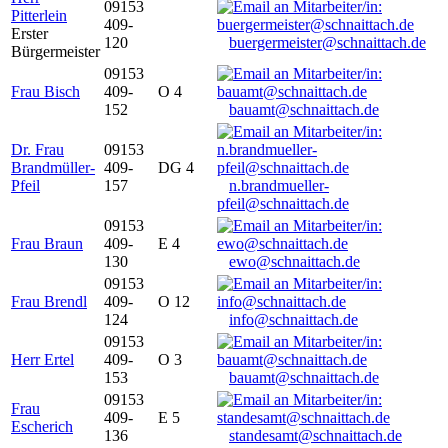
09153
Pitterlein
409-
Erster
120
buergermeister@schnaittach.de
Bürgermeister
09153
Frau Bisch
409-
O 4
152
bauamt@schnaittach.de
Dr. Frau
09153
Brandmüller-
409-
DG 4
Pfeil
157
n.brandmueller-
pfeil@schnaittach.de
09153
Frau Braun
409-
E 4
130
ewo@schnaittach.de
09153
Frau Brendl
409-
O 12
124
info@schnaittach.de
09153
Herr Ertel
409-
O 3
153
bauamt@schnaittach.de
09153
Frau
409-
E 5
Escherich
136
standesamt@schnaittach.de