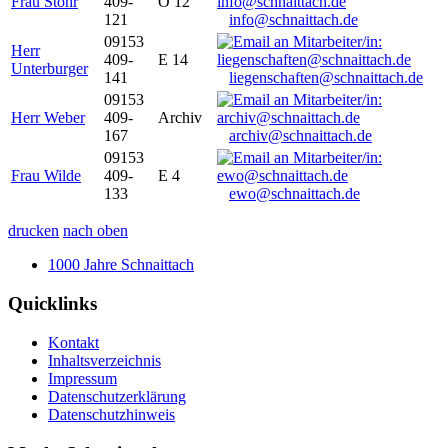
Frau Stöhr
409-
O 12
121
info@schnaittach.de
09153
Herr
409-
E 14
Unterburger
141
liegenschaften@schnaittach.de
09153
Herr Weber
409-
Archiv
167
archiv@schnaittach.de
09153
Frau Wilde
409-
E 4
133
ewo@schnaittach.de
drucken
nach oben
1000 Jahre Schnaittach
Quicklinks
Kontakt
Inhaltsverzeichnis
Impressum
Datenschutzerklärung
Datenschutzhinweis