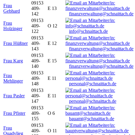
09153
Frau
409-
E 13
Gebhard
142
finanzverwaltung@schnaittach.de
09153
Frau
409-
O 12
Holzinger
122
info@schnaittach.de
09153
Frau Hüßner
409-
E 12
143
finanzverwaltung@schnaittach.de
09153
Frau Karg
409-
E 15
140
finanzverwaltung@schnaittach.de
09153
Frau
409-
E 11
Mehlinger
148
personal@schnaittach.de
09153
Frau Pasler
409-
E 11
147
personal@schnaittach.de
09153
Frau Pfister
409-
O 6
155
bauamt@schnaittach.de
09153
Frau
409-
O 11
Quadvlieg