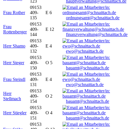
123
hauptverwaltung@schnaittach.de
09153
Frau Rother
409-
E 6
135
ordnungsamt@schnaittach.de
09153
Frau
409-
E 12
Rottenberger
144
finanzverwaltung@schnaittach.de
09153
Herr Shamo
409-
E 4
132
ewo@schnaittach.de
09153
Herr Steger
409-
O 5
150
bauamt@schnaittach.de
09153
Frau Steindl
409-
E 4
131
ewo@schnaittach.de
09153
Herr
409-
O 2
Stellmach
154
bauamt@schnaittach.de
09153
Herr Stiegler
409-
O 4
151
bauamt@schnaittach.de
09153