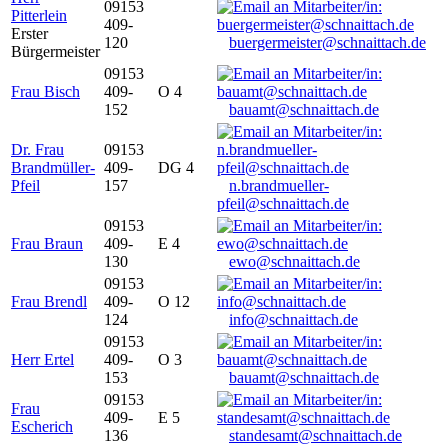
09153
Pitterlein
409-
Erster
120
buergermeister@schnaittach.de
Bürgermeister
09153
Frau Bisch
409-
O 4
152
bauamt@schnaittach.de
Dr. Frau
09153
Brandmüller-
409-
DG 4
Pfeil
157
n.brandmueller-
pfeil@schnaittach.de
09153
Frau Braun
409-
E 4
130
ewo@schnaittach.de
09153
Frau Brendl
409-
O 12
124
info@schnaittach.de
09153
Herr Ertel
409-
O 3
153
bauamt@schnaittach.de
09153
Frau
409-
E 5
Escherich
136
standesamt@schnaittach.de