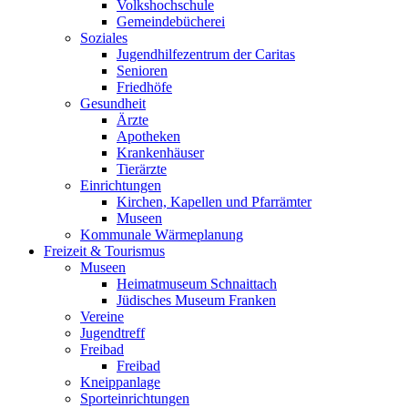
Volkshochschule
Gemeindebücherei
Soziales
Jugendhilfezentrum der Caritas
Senioren
Friedhöfe
Gesundheit
Ärzte
Apotheken
Krankenhäuser
Tierärzte
Einrichtungen
Kirchen, Kapellen und Pfarrämter
Museen
Kommunale Wärmeplanung
Freizeit & Tourismus
Museen
Heimatmuseum Schnaittach
Jüdisches Museum Franken
Vereine
Jugendtreff
Freibad
Freibad
Kneippanlage
Sporteinrichtungen