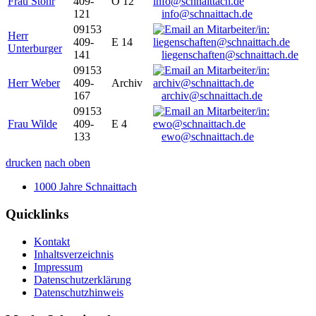
Frau Stöhr
409-
O 12
121
info@schnaittach.de
09153
Herr
409-
E 14
Unterburger
141
liegenschaften@schnaittach.de
09153
Herr Weber
409-
Archiv
167
archiv@schnaittach.de
09153
Frau Wilde
409-
E 4
133
ewo@schnaittach.de
drucken
nach oben
1000 Jahre Schnaittach
Quicklinks
Kontakt
Inhaltsverzeichnis
Impressum
Datenschutzerklärung
Datenschutzhinweis