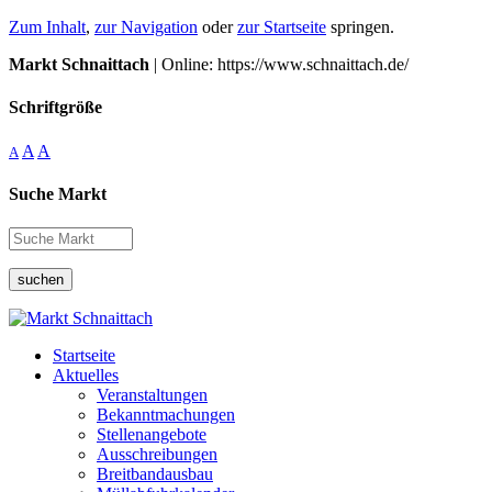
Zum Inhalt
,
zur Navigation
oder
zur Startseite
springen.
Markt Schnaittach
| Online: https://www.schnaittach.de/
Schriftgröße
A
A
A
Suche Markt
suchen
Startseite
Aktuelles
Veranstaltungen
Bekanntmachungen
Stellenangebote
Ausschreibungen
Breitbandausbau