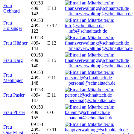
09153
Frau
409-
E 13
Gebhard
142
finanzverwaltung@schnaittach.de
09153
Frau
409-
O 12
Holzinger
122
info@schnaittach.de
09153
Frau Hüßner
409-
E 12
143
finanzverwaltung@schnaittach.de
09153
Frau Karg
409-
E 15
140
finanzverwaltung@schnaittach.de
09153
Frau
409-
E 11
Mehlinger
148
personal@schnaittach.de
09153
Frau Pasler
409-
E 11
147
personal@schnaittach.de
09153
Frau Pfister
409-
O 6
155
bauamt@schnaittach.de
09153
Frau
409-
O 11
Quadvlieg