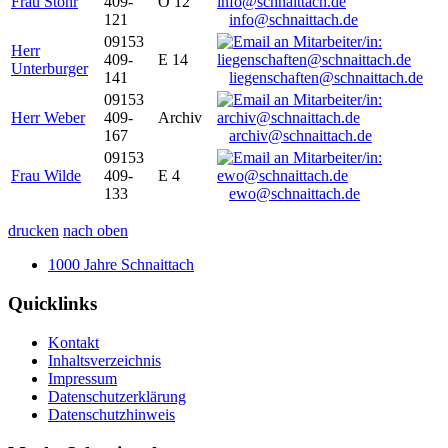
Frau Stöhr
409-
O 12
121
info@schnaittach.de
09153
Herr
409-
E 14
Unterburger
141
liegenschaften@schnaittach.de
09153
Herr Weber
409-
Archiv
167
archiv@schnaittach.de
09153
Frau Wilde
409-
E 4
133
ewo@schnaittach.de
drucken
nach oben
1000 Jahre Schnaittach
Quicklinks
Kontakt
Inhaltsverzeichnis
Impressum
Datenschutzerklärung
Datenschutzhinweis