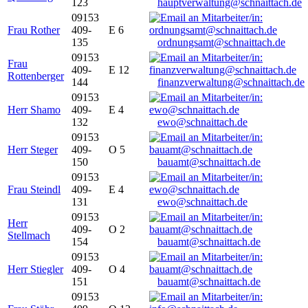
123
hauptverwaltung@schnaittach.de
09153
Frau Rother
409-
E 6
135
ordnungsamt@schnaittach.de
09153
Frau
409-
E 12
Rottenberger
144
finanzverwaltung@schnaittach.de
09153
Herr Shamo
409-
E 4
132
ewo@schnaittach.de
09153
Herr Steger
409-
O 5
150
bauamt@schnaittach.de
09153
Frau Steindl
409-
E 4
131
ewo@schnaittach.de
09153
Herr
409-
O 2
Stellmach
154
bauamt@schnaittach.de
09153
Herr Stiegler
409-
O 4
151
bauamt@schnaittach.de
09153