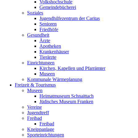
Volkshochschule
Gemeindebücherei
Soziales
Jugendhilfezentrum der Caritas
Senioren
Friedhöfe
Gesundheit
Ärzte
Apotheken
Krankenhäuser
Tierärzte
Einrichtungen
Kirchen, Kapellen und Pfarrämter
Museen
Kommunale Wärmeplanung
Freizeit & Tourismus
Museen
Heimatmuseum Schnaittach
Jüdisches Museum Franken
Vereine
Jugendtreff
Freibad
Freibad
Kneippanlage
Sporteinrichtungen