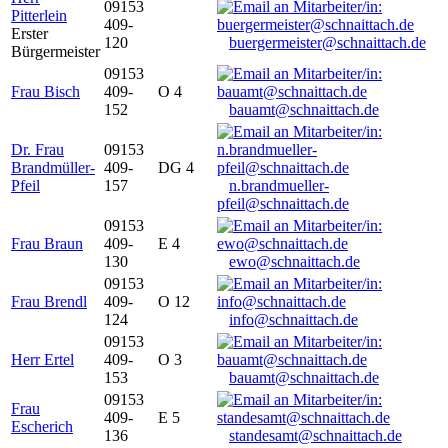
09153
Pitterlein
409-
Erster
120
buergermeister@schnaittach.de
Bürgermeister
09153
Frau Bisch
409-
O 4
152
bauamt@schnaittach.de
Dr. Frau
09153
Brandmüller-
409-
DG 4
Pfeil
157
n.brandmueller-
pfeil@schnaittach.de
09153
Frau Braun
409-
E 4
130
ewo@schnaittach.de
09153
Frau Brendl
409-
O 12
124
info@schnaittach.de
09153
Herr Ertel
409-
O 3
153
bauamt@schnaittach.de
09153
Frau
409-
E 5
Escherich
136
standesamt@schnaittach.de