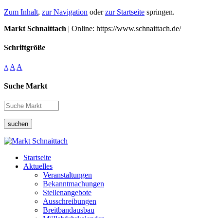
Zum Inhalt
,
zur Navigation
oder
zur Startseite
springen.
Markt Schnaittach
| Online: https://www.schnaittach.de/
Schriftgröße
A
A
A
Suche Markt
suchen
Startseite
Aktuelles
Veranstaltungen
Bekanntmachungen
Stellenangebote
Ausschreibungen
Breitbandausbau