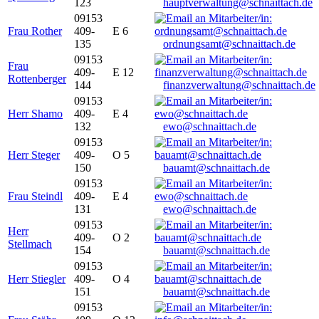
123
hauptverwaltung@schnaittach.de
09153
Frau Rother
409-
E 6
135
ordnungsamt@schnaittach.de
09153
Frau
409-
E 12
Rottenberger
144
finanzverwaltung@schnaittach.de
09153
Herr Shamo
409-
E 4
132
ewo@schnaittach.de
09153
Herr Steger
409-
O 5
150
bauamt@schnaittach.de
09153
Frau Steindl
409-
E 4
131
ewo@schnaittach.de
09153
Herr
409-
O 2
Stellmach
154
bauamt@schnaittach.de
09153
Herr Stiegler
409-
O 4
151
bauamt@schnaittach.de
09153