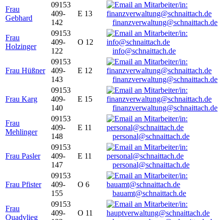
09153
Frau
409-
E 13
Gebhard
142
finanzverwaltung@schnaittach.de
09153
Frau
409-
O 12
Holzinger
122
info@schnaittach.de
09153
Frau Hüßner
409-
E 12
143
finanzverwaltung@schnaittach.de
09153
Frau Karg
409-
E 15
140
finanzverwaltung@schnaittach.de
09153
Frau
409-
E 11
Mehlinger
148
personal@schnaittach.de
09153
Frau Pasler
409-
E 11
147
personal@schnaittach.de
09153
Frau Pfister
409-
O 6
155
bauamt@schnaittach.de
09153
Frau
409-
O 11
Quadvlieg