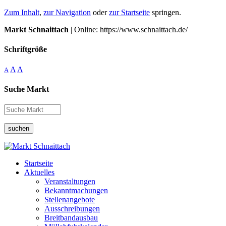
Zum Inhalt
,
zur Navigation
oder
zur Startseite
springen.
Markt Schnaittach
| Online: https://www.schnaittach.de/
Schriftgröße
A
A
A
Suche Markt
suchen
Startseite
Aktuelles
Veranstaltungen
Bekanntmachungen
Stellenangebote
Ausschreibungen
Breitbandausbau