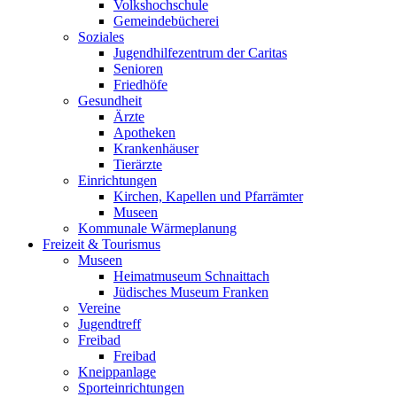
Volkshochschule
Gemeindebücherei
Soziales
Jugendhilfezentrum der Caritas
Senioren
Friedhöfe
Gesundheit
Ärzte
Apotheken
Krankenhäuser
Tierärzte
Einrichtungen
Kirchen, Kapellen und Pfarrämter
Museen
Kommunale Wärmeplanung
Freizeit & Tourismus
Museen
Heimatmuseum Schnaittach
Jüdisches Museum Franken
Vereine
Jugendtreff
Freibad
Freibad
Kneippanlage
Sporteinrichtungen