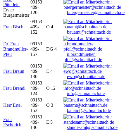
09153
Pitterlein
409-
Erster
120
buergermeister@schnaittach.de
Bürgermeister
09153
Frau Bisch
409-
O 4
152
bauamt@schnaittach.de
Dr. Frau
09153
Brandmüller-
409-
DG 4
Pfeil
157
n.brandmueller-
pfeil@schnaittach.de
09153
Frau Braun
409-
E 4
130
ewo@schnaittach.de
09153
Frau Brendl
409-
O 12
124
info@schnaittach.de
09153
Herr Ertel
409-
O 3
153
bauamt@schnaittach.de
09153
Frau
409-
E 5
Escherich
136
standesamt@schnaittach.de