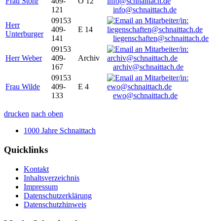
Frau Stöhr
409-
O 12
121
info@schnaittach.de
09153
Herr
409-
E 14
Unterburger
141
liegenschaften@schnaittach.de
09153
Herr Weber
409-
Archiv
167
archiv@schnaittach.de
09153
Frau Wilde
409-
E 4
133
ewo@schnaittach.de
drucken
nach oben
1000 Jahre Schnaittach
Quicklinks
Kontakt
Inhaltsverzeichnis
Impressum
Datenschutzerklärung
Datenschutzhinweis