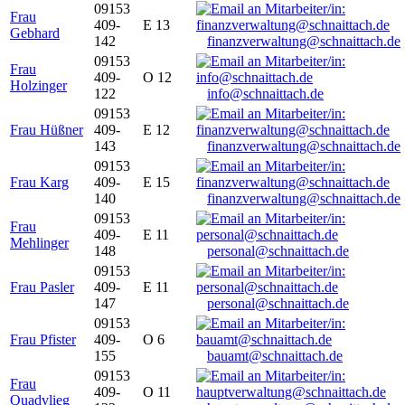
09153
Frau
409-
E 13
Gebhard
142
finanzverwaltung@schnaittach.de
09153
Frau
409-
O 12
Holzinger
122
info@schnaittach.de
09153
Frau Hüßner
409-
E 12
143
finanzverwaltung@schnaittach.de
09153
Frau Karg
409-
E 15
140
finanzverwaltung@schnaittach.de
09153
Frau
409-
E 11
Mehlinger
148
personal@schnaittach.de
09153
Frau Pasler
409-
E 11
147
personal@schnaittach.de
09153
Frau Pfister
409-
O 6
155
bauamt@schnaittach.de
09153
Frau
409-
O 11
Quadvlieg