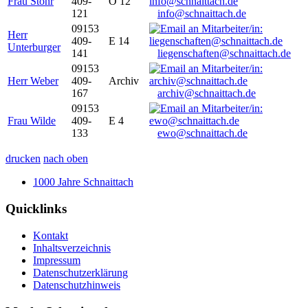
Frau Stöhr
409-
O 12
121
info@schnaittach.de
09153
Herr
409-
E 14
Unterburger
141
liegenschaften@schnaittach.de
09153
Herr Weber
409-
Archiv
167
archiv@schnaittach.de
09153
Frau Wilde
409-
E 4
133
ewo@schnaittach.de
drucken
nach oben
1000 Jahre Schnaittach
Quicklinks
Kontakt
Inhaltsverzeichnis
Impressum
Datenschutzerklärung
Datenschutzhinweis