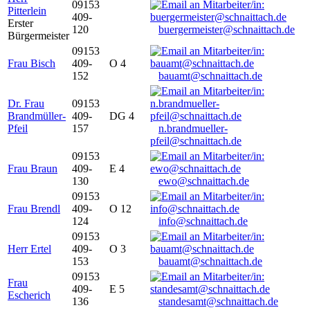
09153
Pitterlein
409-
Erster
120
buergermeister@schnaittach.de
Bürgermeister
09153
Frau Bisch
409-
O 4
152
bauamt@schnaittach.de
Dr. Frau
09153
Brandmüller-
409-
DG 4
Pfeil
157
n.brandmueller-
pfeil@schnaittach.de
09153
Frau Braun
409-
E 4
130
ewo@schnaittach.de
09153
Frau Brendl
409-
O 12
124
info@schnaittach.de
09153
Herr Ertel
409-
O 3
153
bauamt@schnaittach.de
09153
Frau
409-
E 5
Escherich
136
standesamt@schnaittach.de