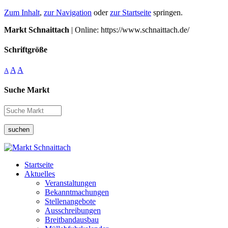
Zum Inhalt
,
zur Navigation
oder
zur Startseite
springen.
Markt Schnaittach
| Online: https://www.schnaittach.de/
Schriftgröße
A
A
A
Suche Markt
suchen
Startseite
Aktuelles
Veranstaltungen
Bekanntmachungen
Stellenangebote
Ausschreibungen
Breitbandausbau