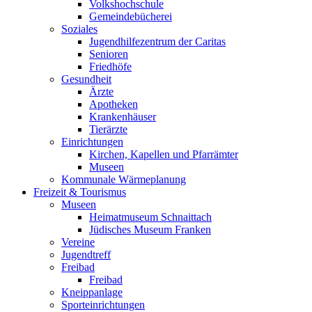
Volkshochschule
Gemeindebücherei
Soziales
Jugendhilfezentrum der Caritas
Senioren
Friedhöfe
Gesundheit
Ärzte
Apotheken
Krankenhäuser
Tierärzte
Einrichtungen
Kirchen, Kapellen und Pfarrämter
Museen
Kommunale Wärmeplanung
Freizeit & Tourismus
Museen
Heimatmuseum Schnaittach
Jüdisches Museum Franken
Vereine
Jugendtreff
Freibad
Freibad
Kneippanlage
Sporteinrichtungen