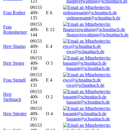
123
hauptverwaltung@schnaittach.de
09153
Frau Rother
409-
E 6
135
ordnungsamt@schnaittach.de
09153
Frau
409-
E 12
Rottenberger
144
finanzverwaltung@schnaittach.de
09153
Herr Shamo
409-
E 4
132
ewo@schnaittach.de
09153
Herr Steger
409-
O 5
150
bauamt@schnaittach.de
09153
Frau Steindl
409-
E 4
131
ewo@schnaittach.de
09153
Herr
409-
O 2
Stellmach
154
bauamt@schnaittach.de
09153
Herr Stiegler
409-
O 4
151
bauamt@schnaittach.de
09153