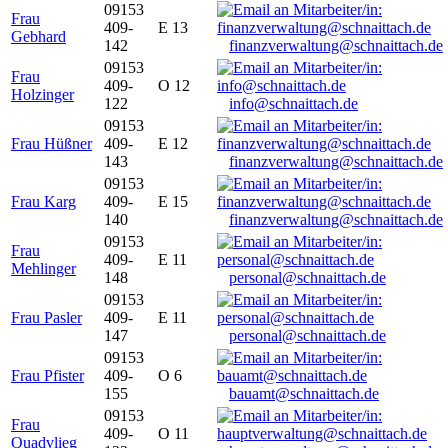
09153
Frau
409-
E 13
Gebhard
142
finanzverwaltung@schnaittach.de
09153
Frau
409-
O 12
Holzinger
122
info@schnaittach.de
09153
Frau Hüßner
409-
E 12
143
finanzverwaltung@schnaittach.de
09153
Frau Karg
409-
E 15
140
finanzverwaltung@schnaittach.de
09153
Frau
409-
E 11
Mehlinger
148
personal@schnaittach.de
09153
Frau Pasler
409-
E 11
147
personal@schnaittach.de
09153
Frau Pfister
409-
O 6
155
bauamt@schnaittach.de
09153
Frau
409-
O 11
Quadvlieg