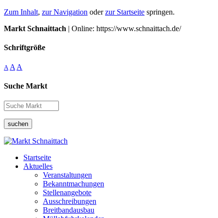
Zum Inhalt
,
zur Navigation
oder
zur Startseite
springen.
Markt Schnaittach
| Online: https://www.schnaittach.de/
Schriftgröße
A
A
A
Suche Markt
suchen
Startseite
Aktuelles
Veranstaltungen
Bekanntmachungen
Stellenangebote
Ausschreibungen
Breitbandausbau