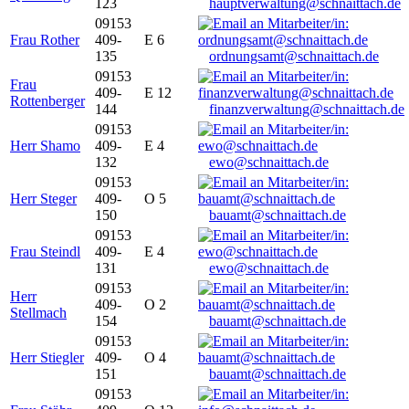
123
hauptverwaltung@schnaittach.de
09153
Frau Rother
409-
E 6
135
ordnungsamt@schnaittach.de
09153
Frau
409-
E 12
Rottenberger
144
finanzverwaltung@schnaittach.de
09153
Herr Shamo
409-
E 4
132
ewo@schnaittach.de
09153
Herr Steger
409-
O 5
150
bauamt@schnaittach.de
09153
Frau Steindl
409-
E 4
131
ewo@schnaittach.de
09153
Herr
409-
O 2
Stellmach
154
bauamt@schnaittach.de
09153
Herr Stiegler
409-
O 4
151
bauamt@schnaittach.de
09153