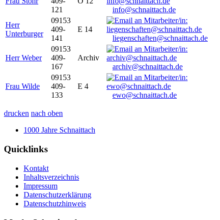
Frau Stöhr
409-
O 12
121
info@schnaittach.de
09153
Herr
409-
E 14
Unterburger
141
liegenschaften@schnaittach.de
09153
Herr Weber
409-
Archiv
167
archiv@schnaittach.de
09153
Frau Wilde
409-
E 4
133
ewo@schnaittach.de
drucken
nach oben
1000 Jahre Schnaittach
Quicklinks
Kontakt
Inhaltsverzeichnis
Impressum
Datenschutzerklärung
Datenschutzhinweis