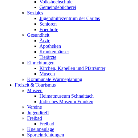
Volkshochschule
Gemeindebücherei
Soziales
Jugendhilfezentrum der Caritas
Senioren
Friedhöfe
Gesundheit
Ärzte
Apotheken
Krankenhäuser
Tierärzte
Einrichtungen
Kirchen, Kapellen und Pfarrämter
Museen
Kommunale Wärmeplanung
Freizeit & Tourismus
Museen
Heimatmuseum Schnaittach
Jüdisches Museum Franken
Vereine
Jugendtreff
Freibad
Freibad
Kneippanlage
Sporteinrichtungen