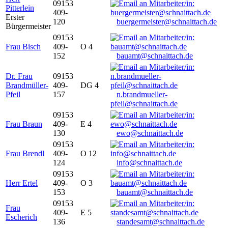
09153
Pitterlein
409-
Erster
120
buergermeister@schnaittach.de
Bürgermeister
09153
Frau Bisch
409-
O 4
152
bauamt@schnaittach.de
Dr. Frau
09153
Brandmüller-
409-
DG 4
Pfeil
157
n.brandmueller-
pfeil@schnaittach.de
09153
Frau Braun
409-
E 4
130
ewo@schnaittach.de
09153
Frau Brendl
409-
O 12
124
info@schnaittach.de
09153
Herr Ertel
409-
O 3
153
bauamt@schnaittach.de
09153
Frau
409-
E 5
Escherich
136
standesamt@schnaittach.de