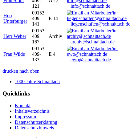
Frau Stöhr
409-
O 12
121
info@schnaittach.de
09153
Herr
409-
E 14
Unterburger
141
liegenschaften@schnaittach.de
09153
Herr Weber
409-
Archiv
167
archiv@schnaittach.de
09153
Frau Wilde
409-
E 4
133
ewo@schnaittach.de
drucken
nach oben
1000 Jahre Schnaittach
Quicklinks
Kontakt
Inhaltsverzeichnis
Impressum
Datenschutzerklärung
Datenschutzhinweis