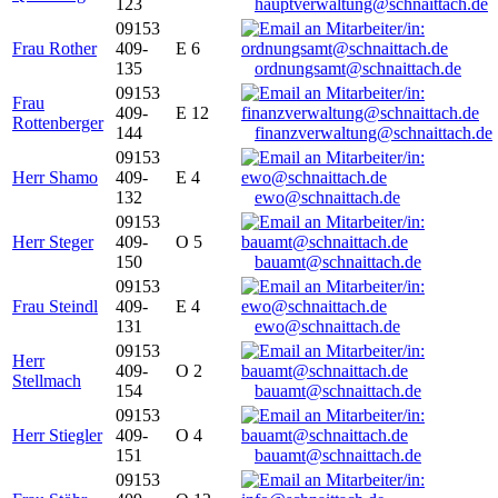
123
hauptverwaltung@schnaittach.de
09153
Frau Rother
409-
E 6
135
ordnungsamt@schnaittach.de
09153
Frau
409-
E 12
Rottenberger
144
finanzverwaltung@schnaittach.de
09153
Herr Shamo
409-
E 4
132
ewo@schnaittach.de
09153
Herr Steger
409-
O 5
150
bauamt@schnaittach.de
09153
Frau Steindl
409-
E 4
131
ewo@schnaittach.de
09153
Herr
409-
O 2
Stellmach
154
bauamt@schnaittach.de
09153
Herr Stiegler
409-
O 4
151
bauamt@schnaittach.de
09153