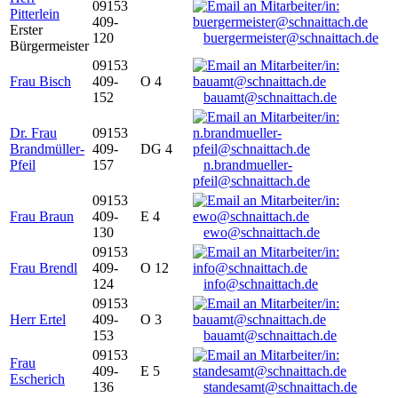
09153
Pitterlein
409-
Erster
120
buergermeister@schnaittach.de
Bürgermeister
09153
Frau Bisch
409-
O 4
152
bauamt@schnaittach.de
Dr. Frau
09153
Brandmüller-
409-
DG 4
Pfeil
157
n.brandmueller-
pfeil@schnaittach.de
09153
Frau Braun
409-
E 4
130
ewo@schnaittach.de
09153
Frau Brendl
409-
O 12
124
info@schnaittach.de
09153
Herr Ertel
409-
O 3
153
bauamt@schnaittach.de
09153
Frau
409-
E 5
Escherich
136
standesamt@schnaittach.de