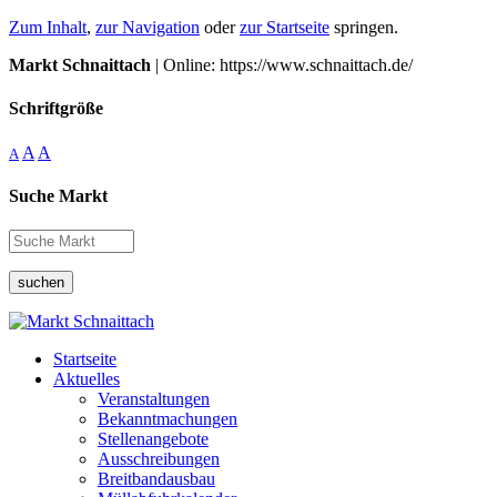
Zum Inhalt
,
zur Navigation
oder
zur Startseite
springen.
Markt Schnaittach
| Online: https://www.schnaittach.de/
Schriftgröße
A
A
A
Suche Markt
suchen
Startseite
Aktuelles
Veranstaltungen
Bekanntmachungen
Stellenangebote
Ausschreibungen
Breitbandausbau