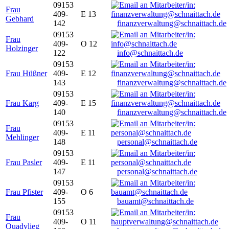
09153
Frau
409-
E 13
Gebhard
142
finanzverwaltung@schnaittach.de
09153
Frau
409-
O 12
Holzinger
122
info@schnaittach.de
09153
Frau Hüßner
409-
E 12
143
finanzverwaltung@schnaittach.de
09153
Frau Karg
409-
E 15
140
finanzverwaltung@schnaittach.de
09153
Frau
409-
E 11
Mehlinger
148
personal@schnaittach.de
09153
Frau Pasler
409-
E 11
147
personal@schnaittach.de
09153
Frau Pfister
409-
O 6
155
bauamt@schnaittach.de
09153
Frau
409-
O 11
Quadvlieg