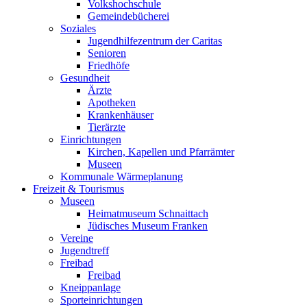
Volkshochschule
Gemeindebücherei
Soziales
Jugendhilfezentrum der Caritas
Senioren
Friedhöfe
Gesundheit
Ärzte
Apotheken
Krankenhäuser
Tierärzte
Einrichtungen
Kirchen, Kapellen und Pfarrämter
Museen
Kommunale Wärmeplanung
Freizeit & Tourismus
Museen
Heimatmuseum Schnaittach
Jüdisches Museum Franken
Vereine
Jugendtreff
Freibad
Freibad
Kneippanlage
Sporteinrichtungen