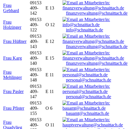
09153
Frau
409-
E 13
Gebhard
142
finanzverwaltung@schnaittach.de
09153
Frau
409-
O 12
Holzinger
122
info@schnaittach.de
09153
Frau Hüßner
409-
E 12
143
finanzverwaltung@schnaittach.de
09153
Frau Karg
409-
E 15
140
finanzverwaltung@schnaittach.de
09153
Frau
409-
E 11
Mehlinger
148
personal@schnaittach.de
09153
Frau Pasler
409-
E 11
147
personal@schnaittach.de
09153
Frau Pfister
409-
O 6
155
bauamt@schnaittach.de
09153
Frau
409-
O 11
Quadvlieg