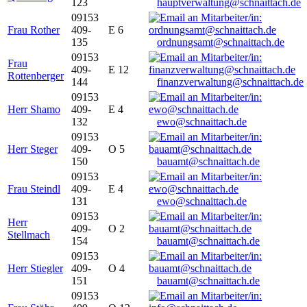
123
hauptverwaltung@schnaittach.de
09153
Frau Rother
409-
E 6
135
ordnungsamt@schnaittach.de
09153
Frau
409-
E 12
Rottenberger
144
finanzverwaltung@schnaittach.de
09153
Herr Shamo
409-
E 4
132
ewo@schnaittach.de
09153
Herr Steger
409-
O 5
150
bauamt@schnaittach.de
09153
Frau Steindl
409-
E 4
131
ewo@schnaittach.de
09153
Herr
409-
O 2
Stellmach
154
bauamt@schnaittach.de
09153
Herr Stiegler
409-
O 4
151
bauamt@schnaittach.de
09153