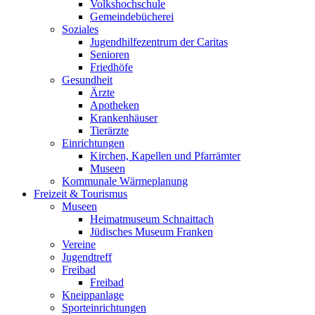
Volkshochschule
Gemeindebücherei
Soziales
Jugendhilfezentrum der Caritas
Senioren
Friedhöfe
Gesundheit
Ärzte
Apotheken
Krankenhäuser
Tierärzte
Einrichtungen
Kirchen, Kapellen und Pfarrämter
Museen
Kommunale Wärmeplanung
Freizeit & Tourismus
Museen
Heimatmuseum Schnaittach
Jüdisches Museum Franken
Vereine
Jugendtreff
Freibad
Freibad
Kneippanlage
Sporteinrichtungen