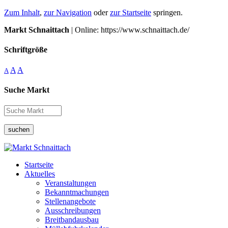
Zum Inhalt
,
zur Navigation
oder
zur Startseite
springen.
Markt Schnaittach
| Online: https://www.schnaittach.de/
Schriftgröße
A
A
A
Suche Markt
suchen
Startseite
Aktuelles
Veranstaltungen
Bekanntmachungen
Stellenangebote
Ausschreibungen
Breitbandausbau