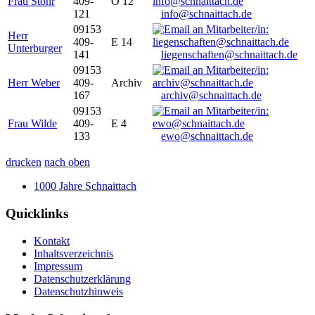
Frau Stöhr
409-
O 12
121
info@schnaittach.de
09153
Herr
409-
E 14
Unterburger
141
liegenschaften@schnaittach.de
09153
Herr Weber
409-
Archiv
167
archiv@schnaittach.de
09153
Frau Wilde
409-
E 4
133
ewo@schnaittach.de
drucken
nach oben
1000 Jahre Schnaittach
Quicklinks
Kontakt
Inhaltsverzeichnis
Impressum
Datenschutzerklärung
Datenschutzhinweis