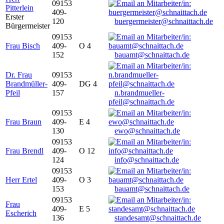
09153
Pitterlein
409-
Erster
120
buergermeister@schnaittach.de
Bürgermeister
09153
Frau Bisch
409-
O 4
152
bauamt@schnaittach.de
Dr. Frau
09153
Brandmüller-
409-
DG 4
Pfeil
157
n.brandmueller-
pfeil@schnaittach.de
09153
Frau Braun
409-
E 4
130
ewo@schnaittach.de
09153
Frau Brendl
409-
O 12
124
info@schnaittach.de
09153
Herr Ertel
409-
O 3
153
bauamt@schnaittach.de
09153
Frau
409-
E 5
Escherich
136
standesamt@schnaittach.de