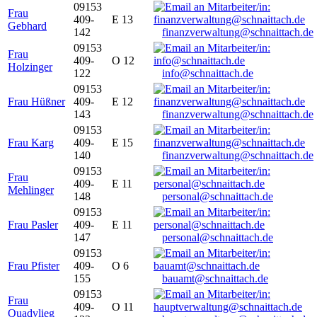
09153
Frau
409-
E 13
Gebhard
142
finanzverwaltung@schnaittach.de
09153
Frau
409-
O 12
Holzinger
122
info@schnaittach.de
09153
Frau Hüßner
409-
E 12
143
finanzverwaltung@schnaittach.de
09153
Frau Karg
409-
E 15
140
finanzverwaltung@schnaittach.de
09153
Frau
409-
E 11
Mehlinger
148
personal@schnaittach.de
09153
Frau Pasler
409-
E 11
147
personal@schnaittach.de
09153
Frau Pfister
409-
O 6
155
bauamt@schnaittach.de
09153
Frau
409-
O 11
Quadvlieg