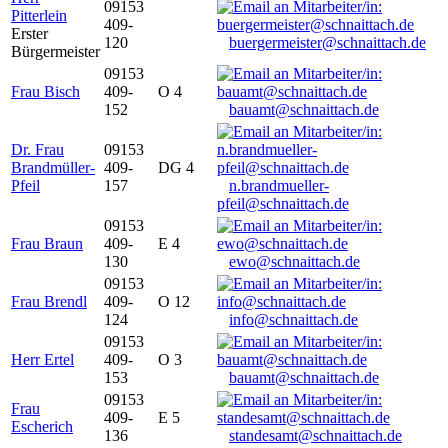
09153
Pitterlein
409-
Erster
120
buergermeister@schnaittach.de
Bürgermeister
09153
Frau Bisch
409-
O 4
152
bauamt@schnaittach.de
Dr. Frau
09153
Brandmüller-
409-
DG 4
Pfeil
157
n.brandmueller-
pfeil@schnaittach.de
09153
Frau Braun
409-
E 4
130
ewo@schnaittach.de
09153
Frau Brendl
409-
O 12
124
info@schnaittach.de
09153
Herr Ertel
409-
O 3
153
bauamt@schnaittach.de
09153
Frau
409-
E 5
Escherich
136
standesamt@schnaittach.de