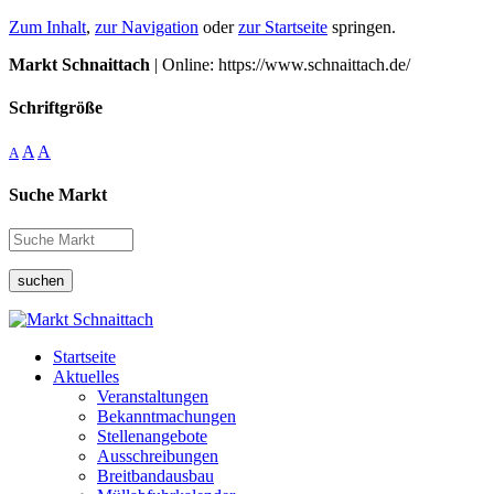
Zum Inhalt
,
zur Navigation
oder
zur Startseite
springen.
Markt Schnaittach
| Online: https://www.schnaittach.de/
Schriftgröße
A
A
A
Suche Markt
suchen
Startseite
Aktuelles
Veranstaltungen
Bekanntmachungen
Stellenangebote
Ausschreibungen
Breitbandausbau