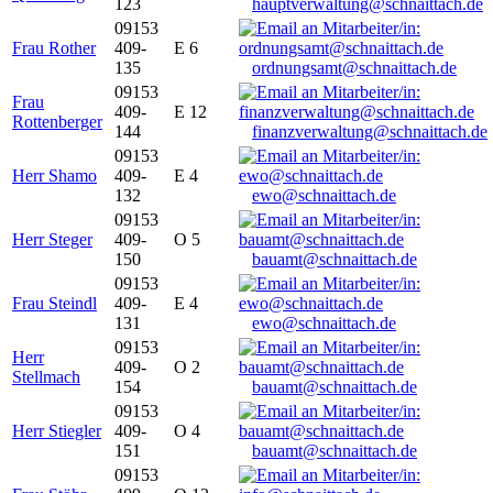
123
hauptverwaltung@schnaittach.de
09153
Frau Rother
409-
E 6
135
ordnungsamt@schnaittach.de
09153
Frau
409-
E 12
Rottenberger
144
finanzverwaltung@schnaittach.de
09153
Herr Shamo
409-
E 4
132
ewo@schnaittach.de
09153
Herr Steger
409-
O 5
150
bauamt@schnaittach.de
09153
Frau Steindl
409-
E 4
131
ewo@schnaittach.de
09153
Herr
409-
O 2
Stellmach
154
bauamt@schnaittach.de
09153
Herr Stiegler
409-
O 4
151
bauamt@schnaittach.de
09153