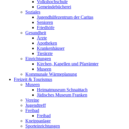
Volkshochschule
Gemeindebücherei
Soziales
Jugendhilfezentrum der Caritas
Senioren
Friedhöfe
Gesundheit
Ärzte
Apotheken
Krankenhäuser
Tierärzte
Einrichtungen
Kirchen, Kapellen und Pfarrämter
Museen
Kommunale Wärmeplanung
Freizeit & Tourismus
Museen
Heimatmuseum Schnaittach
Jüdisches Museum Franken
Vereine
Jugendtreff
Freibad
Freibad
Kneippanlage
Sporteinrichtungen