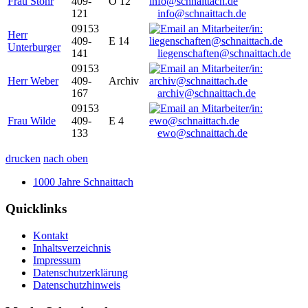
Frau Stöhr
409-
O 12
121
info@schnaittach.de
09153
Herr
409-
E 14
Unterburger
141
liegenschaften@schnaittach.de
09153
Herr Weber
409-
Archiv
167
archiv@schnaittach.de
09153
Frau Wilde
409-
E 4
133
ewo@schnaittach.de
drucken
nach oben
1000 Jahre Schnaittach
Quicklinks
Kontakt
Inhaltsverzeichnis
Impressum
Datenschutzerklärung
Datenschutzhinweis