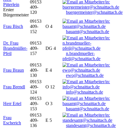
09153
Pitterlein
409-
Erster
120
buergermeister@schnaittach.de
Bürgermeister
09153
Frau Bisch
409-
O 4
152
bauamt@schnaittach.de
Dr. Frau
09153
Brandmüller-
409-
DG 4
Pfeil
157
n.brandmueller-
pfeil@schnaittach.de
09153
Frau Braun
409-
E 4
130
ewo@schnaittach.de
09153
Frau Brendl
409-
O 12
124
info@schnaittach.de
09153
Herr Ertel
409-
O 3
153
bauamt@schnaittach.de
09153
Frau
409-
E 5
Escherich
136
standesamt@schnaittach.de