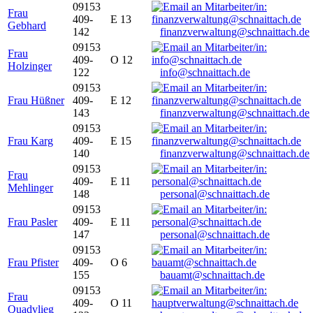
09153
Frau
409-
E 13
Gebhard
142
finanzverwaltung@schnaittach.de
09153
Frau
409-
O 12
Holzinger
122
info@schnaittach.de
09153
Frau Hüßner
409-
E 12
143
finanzverwaltung@schnaittach.de
09153
Frau Karg
409-
E 15
140
finanzverwaltung@schnaittach.de
09153
Frau
409-
E 11
Mehlinger
148
personal@schnaittach.de
09153
Frau Pasler
409-
E 11
147
personal@schnaittach.de
09153
Frau Pfister
409-
O 6
155
bauamt@schnaittach.de
09153
Frau
409-
O 11
Quadvlieg