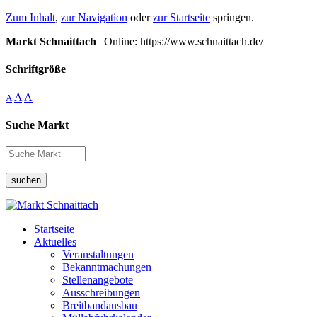
Zum Inhalt
,
zur Navigation
oder
zur Startseite
springen.
Markt Schnaittach
| Online: https://www.schnaittach.de/
Schriftgröße
A
A
A
Suche Markt
suchen
Startseite
Aktuelles
Veranstaltungen
Bekanntmachungen
Stellenangebote
Ausschreibungen
Breitbandausbau