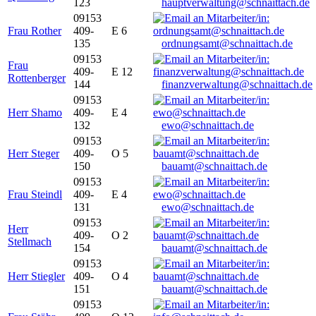
123
hauptverwaltung@schnaittach.de
09153
Frau Rother
409-
E 6
135
ordnungsamt@schnaittach.de
09153
Frau
409-
E 12
Rottenberger
144
finanzverwaltung@schnaittach.de
09153
Herr Shamo
409-
E 4
132
ewo@schnaittach.de
09153
Herr Steger
409-
O 5
150
bauamt@schnaittach.de
09153
Frau Steindl
409-
E 4
131
ewo@schnaittach.de
09153
Herr
409-
O 2
Stellmach
154
bauamt@schnaittach.de
09153
Herr Stiegler
409-
O 4
151
bauamt@schnaittach.de
09153