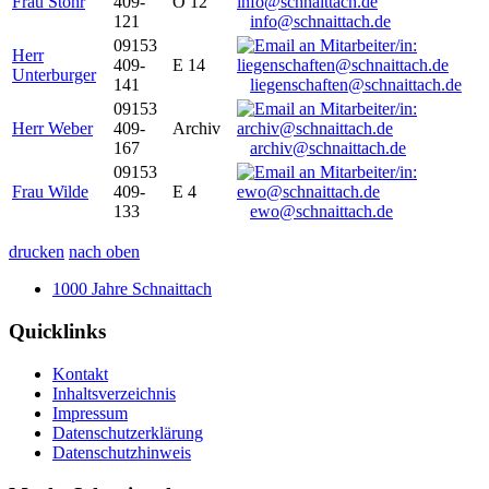
Frau Stöhr
409-
O 12
121
info@schnaittach.de
09153
Herr
409-
E 14
Unterburger
141
liegenschaften@schnaittach.de
09153
Herr Weber
409-
Archiv
167
archiv@schnaittach.de
09153
Frau Wilde
409-
E 4
133
ewo@schnaittach.de
drucken
nach oben
1000 Jahre Schnaittach
Quicklinks
Kontakt
Inhaltsverzeichnis
Impressum
Datenschutzerklärung
Datenschutzhinweis