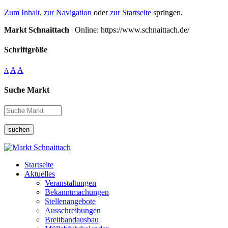
Zum Inhalt
,
zur Navigation
oder
zur Startseite
springen.
Markt Schnaittach
| Online: https://www.schnaittach.de/
Schriftgröße
A
A
A
Suche Markt
suchen
Startseite
Aktuelles
Veranstaltungen
Bekanntmachungen
Stellenangebote
Ausschreibungen
Breitbandausbau