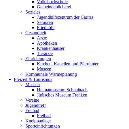
Volkshochschule
Gemeindebücherei
Soziales
Jugendhilfezentrum der Caritas
Senioren
Friedhöfe
Gesundheit
Ärzte
Apotheken
Krankenhäuser
Tierärzte
Einrichtungen
Kirchen, Kapellen und Pfarrämter
Museen
Kommunale Wärmeplanung
Freizeit & Tourismus
Museen
Heimatmuseum Schnaittach
Jüdisches Museum Franken
Vereine
Jugendtreff
Freibad
Freibad
Kneippanlage
Sporteinrichtungen