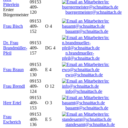
09153
Pitterlein
409-
Erster
120
buergermeister@schnaittach.de
Bürgermeister
09153
Frau Bisch
409-
O 4
152
bauamt@schnaittach.de
Dr. Frau
09153
Brandmüller-
409-
DG 4
Pfeil
157
n.brandmueller-
pfeil@schnaittach.de
09153
Frau Braun
409-
E 4
130
ewo@schnaittach.de
09153
Frau Brendl
409-
O 12
124
info@schnaittach.de
09153
Herr Ertel
409-
O 3
153
bauamt@schnaittach.de
09153
Frau
409-
E 5
Escherich
136
standesamt@schnaittach.de