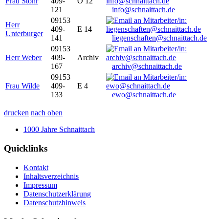
Frau Stöhr
409-
O 12
121
info@schnaittach.de
09153
Herr
409-
E 14
Unterburger
141
liegenschaften@schnaittach.de
09153
Herr Weber
409-
Archiv
167
archiv@schnaittach.de
09153
Frau Wilde
409-
E 4
133
ewo@schnaittach.de
drucken
nach oben
1000 Jahre Schnaittach
Quicklinks
Kontakt
Inhaltsverzeichnis
Impressum
Datenschutzerklärung
Datenschutzhinweis