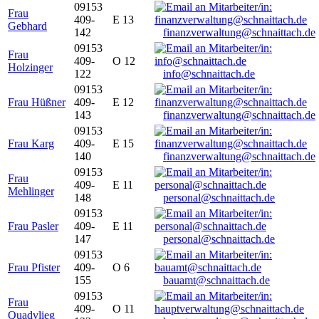
09153
Frau
409-
E 13
Gebhard
142
finanzverwaltung@schnaittach.de
09153
Frau
409-
O 12
Holzinger
122
info@schnaittach.de
09153
Frau Hüßner
409-
E 12
143
finanzverwaltung@schnaittach.de
09153
Frau Karg
409-
E 15
140
finanzverwaltung@schnaittach.de
09153
Frau
409-
E 11
Mehlinger
148
personal@schnaittach.de
09153
Frau Pasler
409-
E 11
147
personal@schnaittach.de
09153
Frau Pfister
409-
O 6
155
bauamt@schnaittach.de
09153
Frau
409-
O 11
Quadvlieg