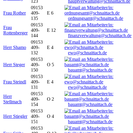
123
hauptverwaltung@schnaittach.de
09153
Frau Rother
409-
E 6
135
ordnungsamt@schnaittach.de
09153
Frau
409-
E 12
Rottenberger
144
finanzverwaltung@schnaittach.de
09153
Herr Shamo
409-
E 4
132
ewo@schnaittach.de
09153
Herr Steger
409-
O 5
150
bauamt@schnaittach.de
09153
Frau Steindl
409-
E 4
131
ewo@schnaittach.de
09153
Herr
409-
O 2
Stellmach
154
bauamt@schnaittach.de
09153
Herr Stiegler
409-
O 4
151
bauamt@schnaittach.de
09153