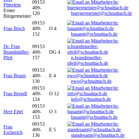
09153
Pitterlein
409-
Erster
120
buergermeister@schnaittach.de
Bürgermeister
09153
Frau Bisch
409-
O 4
152
bauamt@schnaittach.de
Dr. Frau
09153
Brandmüller-
409-
DG 4
Pfeil
157
n.brandmueller-
pfeil@schnaittach.de
09153
Frau Braun
409-
E 4
130
ewo@schnaittach.de
09153
Frau Brendl
409-
O 12
124
info@schnaittach.de
09153
Herr Ertel
409-
O 3
153
bauamt@schnaittach.de
09153
Frau
409-
E 5
Escherich
136
standesamt@schnaittach.de