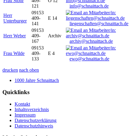
Frau Stöhr
409-
O 12
121
info@schnaittach.de
09153
Herr
409-
E 14
Unterburger
141
liegenschaften@schnaittach.de
09153
Herr Weber
409-
Archiv
167
archiv@schnaittach.de
09153
Frau Wilde
409-
E 4
133
ewo@schnaittach.de
drucken
nach oben
1000 Jahre Schnaittach
Quicklinks
Kontakt
Inhaltsverzeichnis
Impressum
Datenschutzerklärung
Datenschutzhinweis