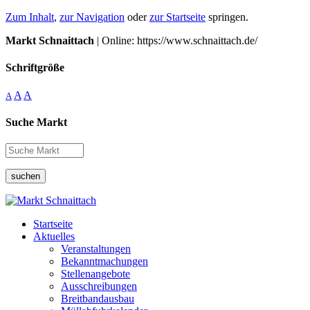
Zum Inhalt
,
zur Navigation
oder
zur Startseite
springen.
Markt Schnaittach
| Online: https://www.schnaittach.de/
Schriftgröße
A
A
A
Suche Markt
suchen
Startseite
Aktuelles
Veranstaltungen
Bekanntmachungen
Stellenangebote
Ausschreibungen
Breitbandausbau