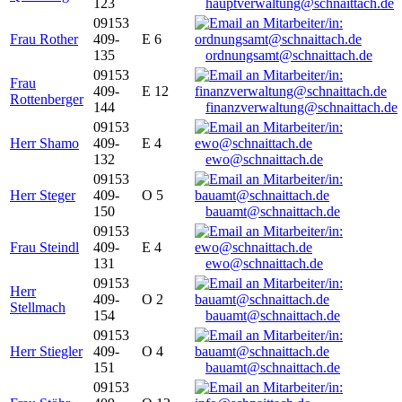
123
hauptverwaltung@schnaittach.de
09153
Frau Rother
409-
E 6
135
ordnungsamt@schnaittach.de
09153
Frau
409-
E 12
Rottenberger
144
finanzverwaltung@schnaittach.de
09153
Herr Shamo
409-
E 4
132
ewo@schnaittach.de
09153
Herr Steger
409-
O 5
150
bauamt@schnaittach.de
09153
Frau Steindl
409-
E 4
131
ewo@schnaittach.de
09153
Herr
409-
O 2
Stellmach
154
bauamt@schnaittach.de
09153
Herr Stiegler
409-
O 4
151
bauamt@schnaittach.de
09153