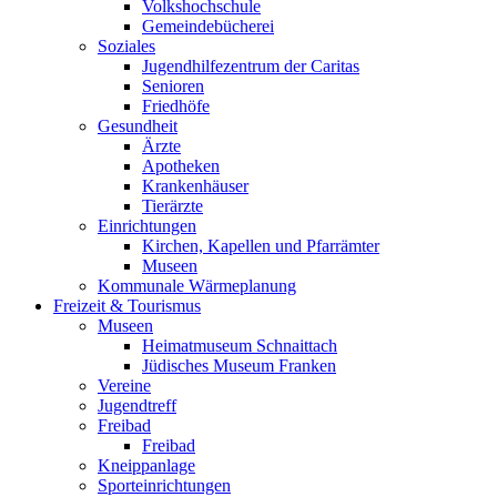
Volkshochschule
Gemeindebücherei
Soziales
Jugendhilfezentrum der Caritas
Senioren
Friedhöfe
Gesundheit
Ärzte
Apotheken
Krankenhäuser
Tierärzte
Einrichtungen
Kirchen, Kapellen und Pfarrämter
Museen
Kommunale Wärmeplanung
Freizeit & Tourismus
Museen
Heimatmuseum Schnaittach
Jüdisches Museum Franken
Vereine
Jugendtreff
Freibad
Freibad
Kneippanlage
Sporteinrichtungen