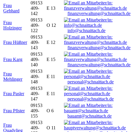
09153
Frau
409-
E 13
Gebhard
142
finanzverwaltung@schnaittach.de
09153
Frau
409-
O 12
Holzinger
122
info@schnaittach.de
09153
Frau Hüßner
409-
E 12
143
finanzverwaltung@schnaittach.de
09153
Frau Karg
409-
E 15
140
finanzverwaltung@schnaittach.de
09153
Frau
409-
E 11
Mehlinger
148
personal@schnaittach.de
09153
Frau Pasler
409-
E 11
147
personal@schnaittach.de
09153
Frau Pfister
409-
O 6
155
bauamt@schnaittach.de
09153
Frau
409-
O 11
Quadvlieg