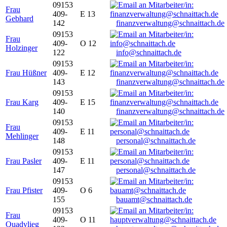
09153
Frau
409-
E 13
Gebhard
142
finanzverwaltung@schnaittach.de
09153
Frau
409-
O 12
Holzinger
122
info@schnaittach.de
09153
Frau Hüßner
409-
E 12
143
finanzverwaltung@schnaittach.de
09153
Frau Karg
409-
E 15
140
finanzverwaltung@schnaittach.de
09153
Frau
409-
E 11
Mehlinger
148
personal@schnaittach.de
09153
Frau Pasler
409-
E 11
147
personal@schnaittach.de
09153
Frau Pfister
409-
O 6
155
bauamt@schnaittach.de
09153
Frau
409-
O 11
Quadvlieg