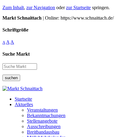
Zum Inhalt
,
zur Navigation
oder
zur Startseite
springen.
Markt Schnaittach
| Online: https://www.schnaittach.de/
Schriftgröße
A
A
A
Suche Markt
suchen
Startseite
Aktuelles
Veranstaltungen
Bekanntmachungen
Stellenangebote
Ausschreibungen
Breitbandausbau