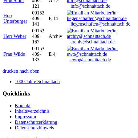
Frau Stöhr
409-
O 12
121
info@schnaittach.de
09153
Herr
409-
E 14
Unterburger
141
liegenschaften@schnaittach.de
09153
Herr Weber
409-
Archiv
167
archiv@schnaittach.de
09153
Frau Wilde
409-
E 4
133
ewo@schnaittach.de
drucken
nach oben
1000 Jahre Schnaittach
Quicklinks
Kontakt
Inhaltsverzeichnis
Impressum
Datenschutzerklärung
Datenschutzhinweis