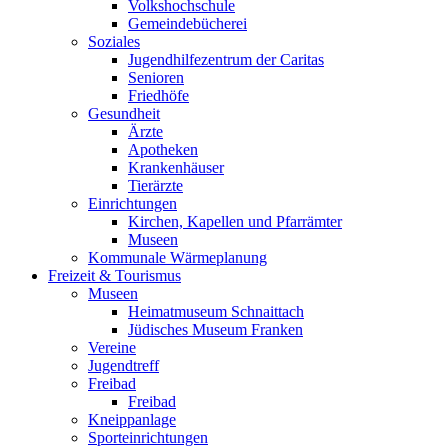
Volkshochschule
Gemeindebücherei
Soziales
Jugendhilfezentrum der Caritas
Senioren
Friedhöfe
Gesundheit
Ärzte
Apotheken
Krankenhäuser
Tierärzte
Einrichtungen
Kirchen, Kapellen und Pfarrämter
Museen
Kommunale Wärmeplanung
Freizeit & Tourismus
Museen
Heimatmuseum Schnaittach
Jüdisches Museum Franken
Vereine
Jugendtreff
Freibad
Freibad
Kneippanlage
Sporteinrichtungen