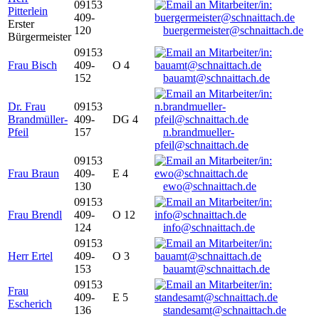
09153
Pitterlein
409-
Erster
120
buergermeister@schnaittach.de
Bürgermeister
09153
Frau Bisch
409-
O 4
152
bauamt@schnaittach.de
Dr. Frau
09153
Brandmüller-
409-
DG 4
Pfeil
157
n.brandmueller-
pfeil@schnaittach.de
09153
Frau Braun
409-
E 4
130
ewo@schnaittach.de
09153
Frau Brendl
409-
O 12
124
info@schnaittach.de
09153
Herr Ertel
409-
O 3
153
bauamt@schnaittach.de
09153
Frau
409-
E 5
Escherich
136
standesamt@schnaittach.de