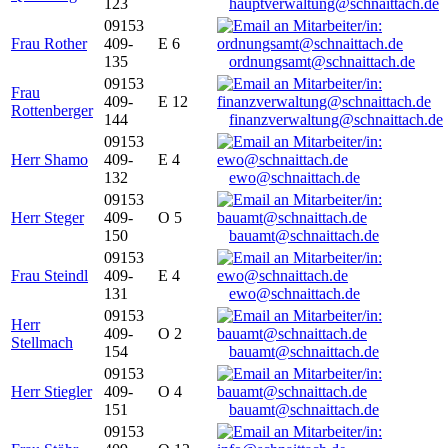
123
hauptverwaltung@schnaittach.de
09153
Frau Rother
409-
E 6
135
ordnungsamt@schnaittach.de
09153
Frau
409-
E 12
Rottenberger
144
finanzverwaltung@schnaittach.de
09153
Herr Shamo
409-
E 4
132
ewo@schnaittach.de
09153
Herr Steger
409-
O 5
150
bauamt@schnaittach.de
09153
Frau Steindl
409-
E 4
131
ewo@schnaittach.de
09153
Herr
409-
O 2
Stellmach
154
bauamt@schnaittach.de
09153
Herr Stiegler
409-
O 4
151
bauamt@schnaittach.de
09153