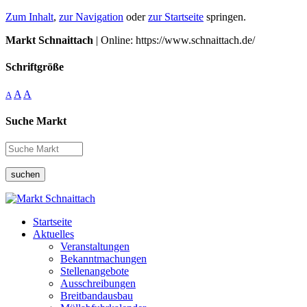
Zum Inhalt
,
zur Navigation
oder
zur Startseite
springen.
Markt Schnaittach
| Online: https://www.schnaittach.de/
Schriftgröße
A
A
A
Suche Markt
suchen
Startseite
Aktuelles
Veranstaltungen
Bekanntmachungen
Stellenangebote
Ausschreibungen
Breitbandausbau