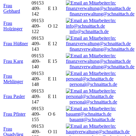
09153
Frau
409-
E 13
Gebhard
142
finanzverwaltung@schnaittach.de
09153
Frau
409-
O 12
Holzinger
122
info@schnaittach.de
09153
Frau Hüßner
409-
E 12
143
finanzverwaltung@schnaittach.de
09153
Frau Karg
409-
E 15
140
finanzverwaltung@schnaittach.de
09153
Frau
409-
E 11
Mehlinger
148
personal@schnaittach.de
09153
Frau Pasler
409-
E 11
147
personal@schnaittach.de
09153
Frau Pfister
409-
O 6
155
bauamt@schnaittach.de
09153
Frau
409-
O 11
Quadvlieg