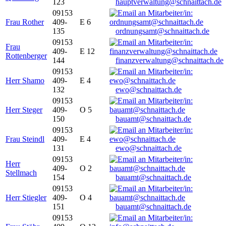
123
hauptverwaltung@schnaittach.de
09153
Frau Rother
409-
E 6
135
ordnungsamt@schnaittach.de
09153
Frau
409-
E 12
Rottenberger
144
finanzverwaltung@schnaittach.de
09153
Herr Shamo
409-
E 4
132
ewo@schnaittach.de
09153
Herr Steger
409-
O 5
150
bauamt@schnaittach.de
09153
Frau Steindl
409-
E 4
131
ewo@schnaittach.de
09153
Herr
409-
O 2
Stellmach
154
bauamt@schnaittach.de
09153
Herr Stiegler
409-
O 4
151
bauamt@schnaittach.de
09153