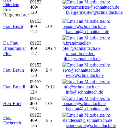
09153
Pitterlein
409-
Erster
120
buergermeister@schnaittach.de
Bürgermeister
09153
Frau Bisch
409-
O 4
152
bauamt@schnaittach.de
Dr. Frau
09153
Brandmüller-
409-
DG 4
Pfeil
157
n.brandmueller-
pfeil@schnaittach.de
09153
Frau Braun
409-
E 4
130
ewo@schnaittach.de
09153
Frau Brendl
409-
O 12
124
info@schnaittach.de
09153
Herr Ertel
409-
O 3
153
bauamt@schnaittach.de
09153
Frau
409-
E 5
Escherich
136
standesamt@schnaittach.de