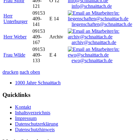
Frau Stöhr
409-
O 12
121
info@schnaittach.de
09153
Herr
409-
E 14
Unterburger
141
liegenschaften@schnaittach.de
09153
Herr Weber
409-
Archiv
167
archiv@schnaittach.de
09153
Frau Wilde
409-
E 4
133
ewo@schnaittach.de
drucken
nach oben
1000 Jahre Schnaittach
Quicklinks
Kontakt
Inhaltsverzeichnis
Impressum
Datenschutzerklärung
Datenschutzhinweis