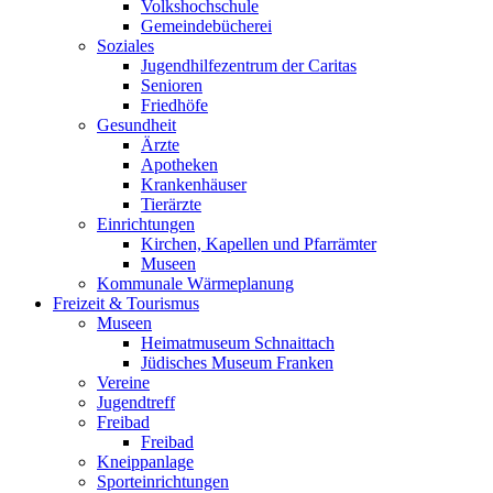
Volkshochschule
Gemeindebücherei
Soziales
Jugendhilfezentrum der Caritas
Senioren
Friedhöfe
Gesundheit
Ärzte
Apotheken
Krankenhäuser
Tierärzte
Einrichtungen
Kirchen, Kapellen und Pfarrämter
Museen
Kommunale Wärmeplanung
Freizeit & Tourismus
Museen
Heimatmuseum Schnaittach
Jüdisches Museum Franken
Vereine
Jugendtreff
Freibad
Freibad
Kneippanlage
Sporteinrichtungen