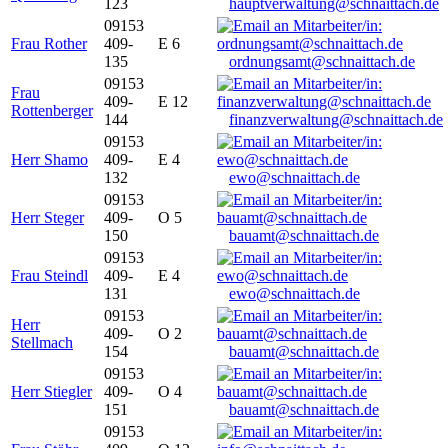
123
hauptverwaltung@schnaittach.de
09153
Frau Rother
409-
E 6
135
ordnungsamt@schnaittach.de
09153
Frau
409-
E 12
Rottenberger
144
finanzverwaltung@schnaittach.de
09153
Herr Shamo
409-
E 4
132
ewo@schnaittach.de
09153
Herr Steger
409-
O 5
150
bauamt@schnaittach.de
09153
Frau Steindl
409-
E 4
131
ewo@schnaittach.de
09153
Herr
409-
O 2
Stellmach
154
bauamt@schnaittach.de
09153
Herr Stiegler
409-
O 4
151
bauamt@schnaittach.de
09153