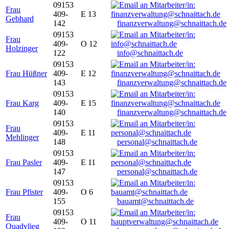
09153
Frau
409-
E 13
Gebhard
142
finanzverwaltung@schnaittach.de
09153
Frau
409-
O 12
Holzinger
122
info@schnaittach.de
09153
Frau Hüßner
409-
E 12
143
finanzverwaltung@schnaittach.de
09153
Frau Karg
409-
E 15
140
finanzverwaltung@schnaittach.de
09153
Frau
409-
E 11
Mehlinger
148
personal@schnaittach.de
09153
Frau Pasler
409-
E 11
147
personal@schnaittach.de
09153
Frau Pfister
409-
O 6
155
bauamt@schnaittach.de
09153
Frau
409-
O 11
Quadvlieg