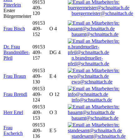
09153
Pitterlein
409-
Erster
120
buergermeister@schnaittach.de
Bürgermeister
09153
Frau Bisch
409-
O 4
152
bauamt@schnaittach.de
Dr. Frau
09153
Brandmüller-
409-
DG 4
Pfeil
157
n.brandmueller-
pfeil@schnaittach.de
09153
Frau Braun
409-
E 4
130
ewo@schnaittach.de
09153
Frau Brendl
409-
O 12
124
info@schnaittach.de
09153
Herr Ertel
409-
O 3
153
bauamt@schnaittach.de
09153
Frau
409-
E 5
Escherich
136
standesamt@schnaittach.de