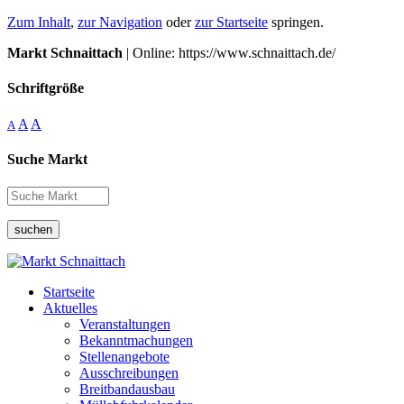
Zum Inhalt
,
zur Navigation
oder
zur Startseite
springen.
Markt Schnaittach
| Online: https://www.schnaittach.de/
Schriftgröße
A
A
A
Suche Markt
suchen
Startseite
Aktuelles
Veranstaltungen
Bekanntmachungen
Stellenangebote
Ausschreibungen
Breitbandausbau