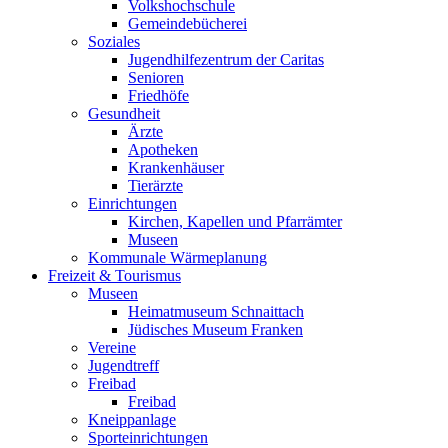
Volkshochschule
Gemeindebücherei
Soziales
Jugendhilfezentrum der Caritas
Senioren
Friedhöfe
Gesundheit
Ärzte
Apotheken
Krankenhäuser
Tierärzte
Einrichtungen
Kirchen, Kapellen und Pfarrämter
Museen
Kommunale Wärmeplanung
Freizeit & Tourismus
Museen
Heimatmuseum Schnaittach
Jüdisches Museum Franken
Vereine
Jugendtreff
Freibad
Freibad
Kneippanlage
Sporteinrichtungen