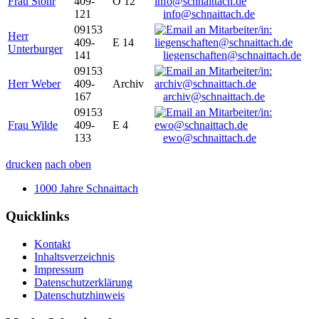
Frau Stöhr
409-
O 12
121
info@schnaittach.de
09153
Herr
409-
E 14
Unterburger
141
liegenschaften@schnaittach.de
09153
Herr Weber
409-
Archiv
167
archiv@schnaittach.de
09153
Frau Wilde
409-
E 4
133
ewo@schnaittach.de
drucken
nach oben
1000 Jahre Schnaittach
Quicklinks
Kontakt
Inhaltsverzeichnis
Impressum
Datenschutzerklärung
Datenschutzhinweis