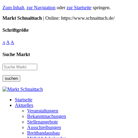
Zum Inhalt
,
zur Navigation
oder
zur Startseite
springen.
Markt Schnaittach
| Online: https://www.schnaittach.de/
Schriftgröße
A
A
A
Suche Markt
suchen
Startseite
Aktuelles
Veranstaltungen
Bekanntmachungen
Stellenangebote
Ausschreibungen
Breitbandausbau