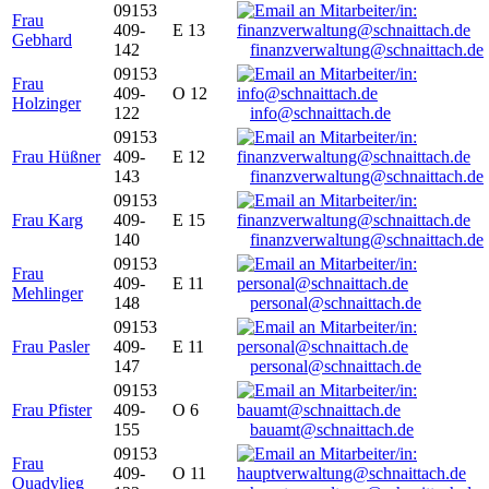
09153
Frau
409-
E 13
Gebhard
142
finanzverwaltung@schnaittach.de
09153
Frau
409-
O 12
Holzinger
122
info@schnaittach.de
09153
Frau Hüßner
409-
E 12
143
finanzverwaltung@schnaittach.de
09153
Frau Karg
409-
E 15
140
finanzverwaltung@schnaittach.de
09153
Frau
409-
E 11
Mehlinger
148
personal@schnaittach.de
09153
Frau Pasler
409-
E 11
147
personal@schnaittach.de
09153
Frau Pfister
409-
O 6
155
bauamt@schnaittach.de
09153
Frau
409-
O 11
Quadvlieg