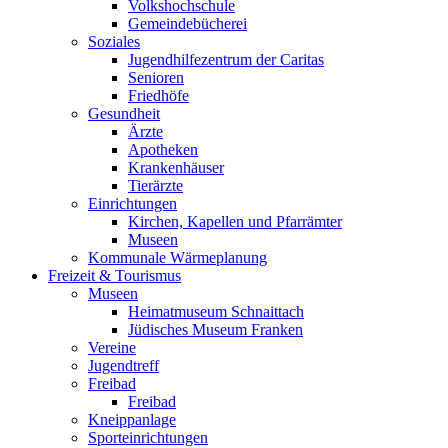
Volkshochschule
Gemeindebücherei
Soziales
Jugendhilfezentrum der Caritas
Senioren
Friedhöfe
Gesundheit
Ärzte
Apotheken
Krankenhäuser
Tierärzte
Einrichtungen
Kirchen, Kapellen und Pfarrämter
Museen
Kommunale Wärmeplanung
Freizeit & Tourismus
Museen
Heimatmuseum Schnaittach
Jüdisches Museum Franken
Vereine
Jugendtreff
Freibad
Freibad
Kneippanlage
Sporteinrichtungen