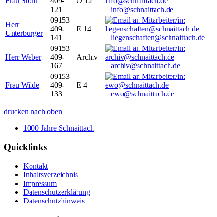
Frau Stöhr
409-
O 12
121
info@schnaittach.de
09153
Herr
409-
E 14
Unterburger
141
liegenschaften@schnaittach.de
09153
Herr Weber
409-
Archiv
167
archiv@schnaittach.de
09153
Frau Wilde
409-
E 4
133
ewo@schnaittach.de
drucken
nach oben
1000 Jahre Schnaittach
Quicklinks
Kontakt
Inhaltsverzeichnis
Impressum
Datenschutzerklärung
Datenschutzhinweis