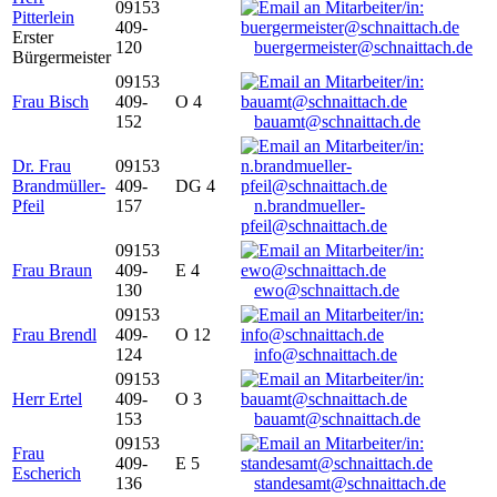
09153
Pitterlein
409-
Erster
120
buergermeister@schnaittach.de
Bürgermeister
09153
Frau Bisch
409-
O 4
152
bauamt@schnaittach.de
Dr. Frau
09153
Brandmüller-
409-
DG 4
Pfeil
157
n.brandmueller-
pfeil@schnaittach.de
09153
Frau Braun
409-
E 4
130
ewo@schnaittach.de
09153
Frau Brendl
409-
O 12
124
info@schnaittach.de
09153
Herr Ertel
409-
O 3
153
bauamt@schnaittach.de
09153
Frau
409-
E 5
Escherich
136
standesamt@schnaittach.de