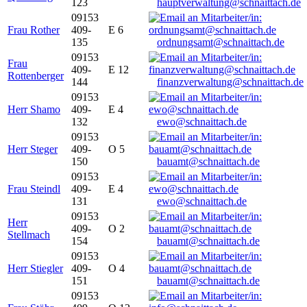
123
hauptverwaltung@schnaittach.de
09153
Frau Rother
409-
E 6
135
ordnungsamt@schnaittach.de
09153
Frau
409-
E 12
Rottenberger
144
finanzverwaltung@schnaittach.de
09153
Herr Shamo
409-
E 4
132
ewo@schnaittach.de
09153
Herr Steger
409-
O 5
150
bauamt@schnaittach.de
09153
Frau Steindl
409-
E 4
131
ewo@schnaittach.de
09153
Herr
409-
O 2
Stellmach
154
bauamt@schnaittach.de
09153
Herr Stiegler
409-
O 4
151
bauamt@schnaittach.de
09153