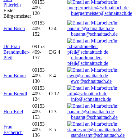
09153
Pitterlein
409-
Erster
120
buergermeister@schnaittach.de
Bürgermeister
09153
Frau Bisch
409-
O 4
152
bauamt@schnaittach.de
Dr. Frau
09153
Brandmüller-
409-
DG 4
Pfeil
157
n.brandmueller-
pfeil@schnaittach.de
09153
Frau Braun
409-
E 4
130
ewo@schnaittach.de
09153
Frau Brendl
409-
O 12
124
info@schnaittach.de
09153
Herr Ertel
409-
O 3
153
bauamt@schnaittach.de
09153
Frau
409-
E 5
Escherich
136
standesamt@schnaittach.de