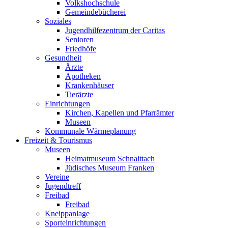
Volkshochschule
Gemeindebücherei
Soziales
Jugendhilfezentrum der Caritas
Senioren
Friedhöfe
Gesundheit
Ärzte
Apotheken
Krankenhäuser
Tierärzte
Einrichtungen
Kirchen, Kapellen und Pfarrämter
Museen
Kommunale Wärmeplanung
Freizeit & Tourismus
Museen
Heimatmuseum Schnaittach
Jüdisches Museum Franken
Vereine
Jugendtreff
Freibad
Freibad
Kneippanlage
Sporteinrichtungen