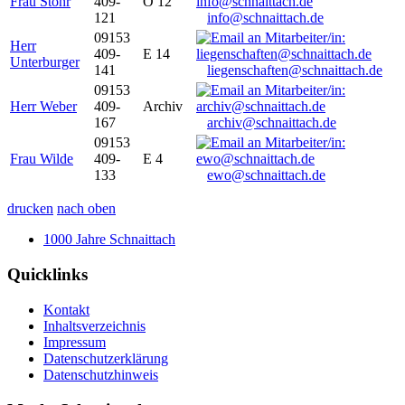
Frau Stöhr
409-
O 12
121
info@schnaittach.de
09153
Herr
409-
E 14
Unterburger
141
liegenschaften@schnaittach.de
09153
Herr Weber
409-
Archiv
167
archiv@schnaittach.de
09153
Frau Wilde
409-
E 4
133
ewo@schnaittach.de
drucken
nach oben
1000 Jahre Schnaittach
Quicklinks
Kontakt
Inhaltsverzeichnis
Impressum
Datenschutzerklärung
Datenschutzhinweis