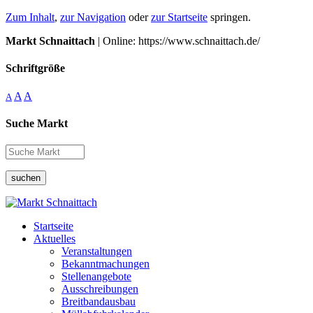
Zum Inhalt
,
zur Navigation
oder
zur Startseite
springen.
Markt Schnaittach
| Online: https://www.schnaittach.de/
Schriftgröße
A
A
A
Suche Markt
suchen
Startseite
Aktuelles
Veranstaltungen
Bekanntmachungen
Stellenangebote
Ausschreibungen
Breitbandausbau