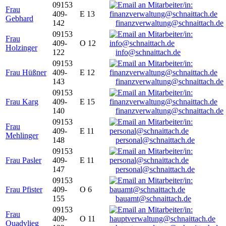
09153
Frau
409-
E 13
Gebhard
142
finanzverwaltung@schnaittach.de
09153
Frau
409-
O 12
Holzinger
122
info@schnaittach.de
09153
Frau Hüßner
409-
E 12
143
finanzverwaltung@schnaittach.de
09153
Frau Karg
409-
E 15
140
finanzverwaltung@schnaittach.de
09153
Frau
409-
E 11
Mehlinger
148
personal@schnaittach.de
09153
Frau Pasler
409-
E 11
147
personal@schnaittach.de
09153
Frau Pfister
409-
O 6
155
bauamt@schnaittach.de
09153
Frau
409-
O 11
Quadvlieg