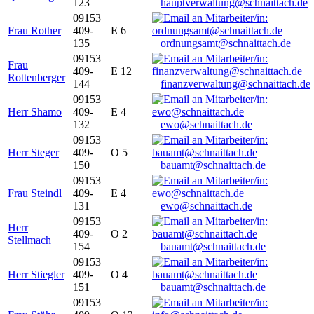
123
hauptverwaltung@schnaittach.de
09153
Frau Rother
409-
E 6
135
ordnungsamt@schnaittach.de
09153
Frau
409-
E 12
Rottenberger
144
finanzverwaltung@schnaittach.de
09153
Herr Shamo
409-
E 4
132
ewo@schnaittach.de
09153
Herr Steger
409-
O 5
150
bauamt@schnaittach.de
09153
Frau Steindl
409-
E 4
131
ewo@schnaittach.de
09153
Herr
409-
O 2
Stellmach
154
bauamt@schnaittach.de
09153
Herr Stiegler
409-
O 4
151
bauamt@schnaittach.de
09153