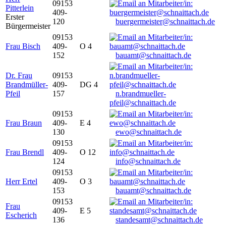
09153
Pitterlein
409-
Erster
120
buergermeister@schnaittach.de
Bürgermeister
09153
Frau Bisch
409-
O 4
152
bauamt@schnaittach.de
Dr. Frau
09153
Brandmüller-
409-
DG 4
Pfeil
157
n.brandmueller-
pfeil@schnaittach.de
09153
Frau Braun
409-
E 4
130
ewo@schnaittach.de
09153
Frau Brendl
409-
O 12
124
info@schnaittach.de
09153
Herr Ertel
409-
O 3
153
bauamt@schnaittach.de
09153
Frau
409-
E 5
Escherich
136
standesamt@schnaittach.de