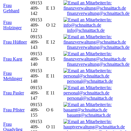
09153
Frau
409-
E 13
Gebhard
142
finanzverwaltung@schnaittach.de
09153
Frau
409-
O 12
Holzinger
122
info@schnaittach.de
09153
Frau Hüßner
409-
E 12
143
finanzverwaltung@schnaittach.de
09153
Frau Karg
409-
E 15
140
finanzverwaltung@schnaittach.de
09153
Frau
409-
E 11
Mehlinger
148
personal@schnaittach.de
09153
Frau Pasler
409-
E 11
147
personal@schnaittach.de
09153
Frau Pfister
409-
O 6
155
bauamt@schnaittach.de
09153
Frau
409-
O 11
Quadvlieg