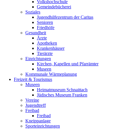
Volkshochschule
Gemeindebücherei
Soziales
Jugendhilfezentrum der Caritas
Senioren
Friedhöfe
Gesundheit
Ärzte
Apotheken
Krankenhäuser
Tierärzte
Einrichtungen
Kirchen, Kapellen und Pfarrämter
Museen
Kommunale Wärmeplanung
Freizeit & Tourismus
Museen
Heimatmuseum Schnaittach
Jüdisches Museum Franken
Vereine
Jugendtreff
Freibad
Freibad
Kneippanlage
Sporteinrichtungen