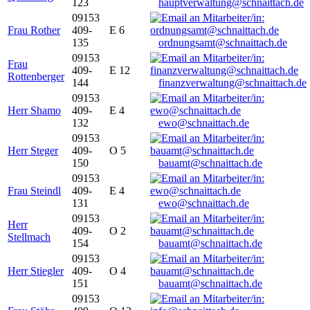
123
hauptverwaltung@schnaittach.de
09153
Frau Rother
409-
E 6
135
ordnungsamt@schnaittach.de
09153
Frau
409-
E 12
Rottenberger
144
finanzverwaltung@schnaittach.de
09153
Herr Shamo
409-
E 4
132
ewo@schnaittach.de
09153
Herr Steger
409-
O 5
150
bauamt@schnaittach.de
09153
Frau Steindl
409-
E 4
131
ewo@schnaittach.de
09153
Herr
409-
O 2
Stellmach
154
bauamt@schnaittach.de
09153
Herr Stiegler
409-
O 4
151
bauamt@schnaittach.de
09153