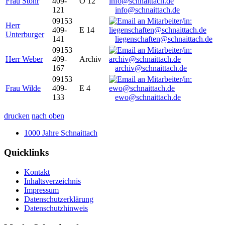
Frau Stöhr
409-
O 12
121
info@schnaittach.de
09153
Herr
409-
E 14
Unterburger
141
liegenschaften@schnaittach.de
09153
Herr Weber
409-
Archiv
167
archiv@schnaittach.de
09153
Frau Wilde
409-
E 4
133
ewo@schnaittach.de
drucken
nach oben
1000 Jahre Schnaittach
Quicklinks
Kontakt
Inhaltsverzeichnis
Impressum
Datenschutzerklärung
Datenschutzhinweis