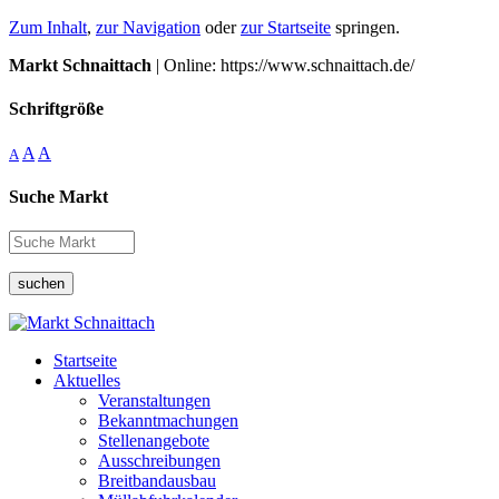
Zum Inhalt
,
zur Navigation
oder
zur Startseite
springen.
Markt Schnaittach
| Online: https://www.schnaittach.de/
Schriftgröße
A
A
A
Suche Markt
suchen
Startseite
Aktuelles
Veranstaltungen
Bekanntmachungen
Stellenangebote
Ausschreibungen
Breitbandausbau