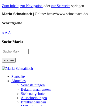
Zum Inhalt
,
zur Navigation
oder
zur Startseite
springen.
Markt Schnaittach
| Online: https://www.schnaittach.de/
Schriftgröße
A
A
A
Suche Markt
suchen
Startseite
Aktuelles
Veranstaltungen
Bekanntmachungen
Stellenangebote
Ausschreibungen
Breitbandausbau