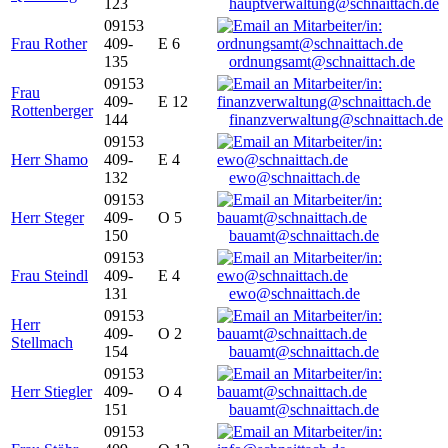
123
hauptverwaltung@schnaittach.de
09153
Frau Rother
409-
E 6
135
ordnungsamt@schnaittach.de
09153
Frau
409-
E 12
Rottenberger
144
finanzverwaltung@schnaittach.de
09153
Herr Shamo
409-
E 4
132
ewo@schnaittach.de
09153
Herr Steger
409-
O 5
150
bauamt@schnaittach.de
09153
Frau Steindl
409-
E 4
131
ewo@schnaittach.de
09153
Herr
409-
O 2
Stellmach
154
bauamt@schnaittach.de
09153
Herr Stiegler
409-
O 4
151
bauamt@schnaittach.de
09153