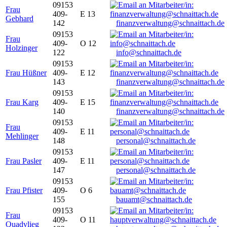
09153
Frau
409-
E 13
Gebhard
142
finanzverwaltung@schnaittach.de
09153
Frau
409-
O 12
Holzinger
122
info@schnaittach.de
09153
Frau Hüßner
409-
E 12
143
finanzverwaltung@schnaittach.de
09153
Frau Karg
409-
E 15
140
finanzverwaltung@schnaittach.de
09153
Frau
409-
E 11
Mehlinger
148
personal@schnaittach.de
09153
Frau Pasler
409-
E 11
147
personal@schnaittach.de
09153
Frau Pfister
409-
O 6
155
bauamt@schnaittach.de
09153
Frau
409-
O 11
Quadvlieg