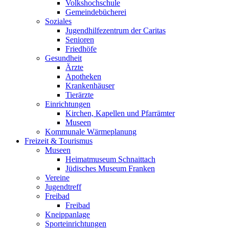
Volkshochschule
Gemeindebücherei
Soziales
Jugendhilfezentrum der Caritas
Senioren
Friedhöfe
Gesundheit
Ärzte
Apotheken
Krankenhäuser
Tierärzte
Einrichtungen
Kirchen, Kapellen und Pfarrämter
Museen
Kommunale Wärmeplanung
Freizeit & Tourismus
Museen
Heimatmuseum Schnaittach
Jüdisches Museum Franken
Vereine
Jugendtreff
Freibad
Freibad
Kneippanlage
Sporteinrichtungen