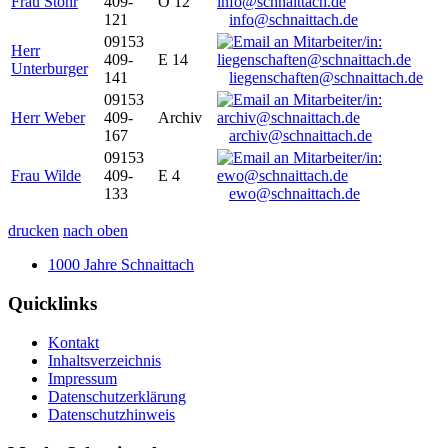
Frau Stöhr
409-
O 12
121
info@schnaittach.de
09153
Herr
409-
E 14
Unterburger
141
liegenschaften@schnaittach.de
09153
Herr Weber
409-
Archiv
167
archiv@schnaittach.de
09153
Frau Wilde
409-
E 4
133
ewo@schnaittach.de
drucken
nach oben
1000 Jahre Schnaittach
Quicklinks
Kontakt
Inhaltsverzeichnis
Impressum
Datenschutzerklärung
Datenschutzhinweis