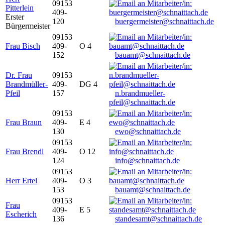
09153
Pitterlein
409-
Erster
120
buergermeister@schnaittach.de
Bürgermeister
09153
Frau Bisch
409-
O 4
152
bauamt@schnaittach.de
Dr. Frau
09153
Brandmüller-
409-
DG 4
Pfeil
157
n.brandmueller-
pfeil@schnaittach.de
09153
Frau Braun
409-
E 4
130
ewo@schnaittach.de
09153
Frau Brendl
409-
O 12
124
info@schnaittach.de
09153
Herr Ertel
409-
O 3
153
bauamt@schnaittach.de
09153
Frau
409-
E 5
Escherich
136
standesamt@schnaittach.de