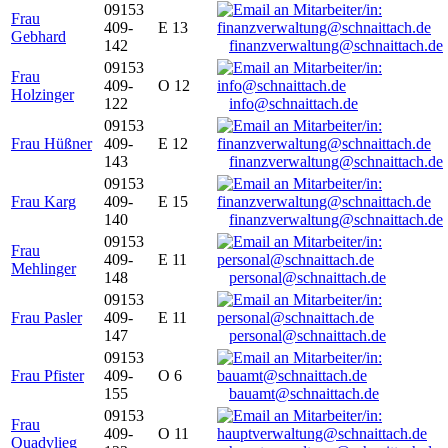
09153
Frau
409-
E 13
Gebhard
142
finanzverwaltung@schnaittach.de
09153
Frau
409-
O 12
Holzinger
122
info@schnaittach.de
09153
Frau Hüßner
409-
E 12
143
finanzverwaltung@schnaittach.de
09153
Frau Karg
409-
E 15
140
finanzverwaltung@schnaittach.de
09153
Frau
409-
E 11
Mehlinger
148
personal@schnaittach.de
09153
Frau Pasler
409-
E 11
147
personal@schnaittach.de
09153
Frau Pfister
409-
O 6
155
bauamt@schnaittach.de
09153
Frau
409-
O 11
Quadvlieg