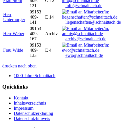
Frau Stöhr
409-
O 12
121
info@schnaittach.de
09153
Herr
409-
E 14
Unterburger
141
liegenschaften@schnaittach.de
09153
Herr Weber
409-
Archiv
167
archiv@schnaittach.de
09153
Frau Wilde
409-
E 4
133
ewo@schnaittach.de
drucken
nach oben
1000 Jahre Schnaittach
Quicklinks
Kontakt
Inhaltsverzeichnis
Impressum
Datenschutzerklärung
Datenschutzhinweis