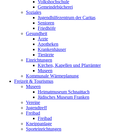
Volkshochschule
Gemeindebücherei
Soziales
Jugendhilfezentrum der Caritas
Senioren
Friedhöfe
Gesundheit
Ärzte
Apotheken
Krankenhäuser
Tierärzte
Einrichtungen
Kirchen, Kapellen und Pfarrämter
Museen
Kommunale Wärmeplanung
Freizeit & Tourismus
Museen
Heimatmuseum Schnaittach
Jüdisches Museum Franken
Vereine
Jugendtreff
Freibad
Freibad
Kneippanlage
Sporteinrichtungen