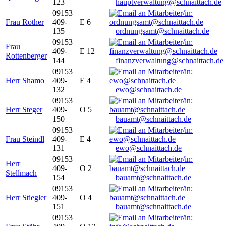
123
hauptverwaltung@schnaittach.de
09153
Frau Rother
409-
E 6
135
ordnungsamt@schnaittach.de
09153
Frau
409-
E 12
Rottenberger
144
finanzverwaltung@schnaittach.de
09153
Herr Shamo
409-
E 4
132
ewo@schnaittach.de
09153
Herr Steger
409-
O 5
150
bauamt@schnaittach.de
09153
Frau Steindl
409-
E 4
131
ewo@schnaittach.de
09153
Herr
409-
O 2
Stellmach
154
bauamt@schnaittach.de
09153
Herr Stiegler
409-
O 4
151
bauamt@schnaittach.de
09153