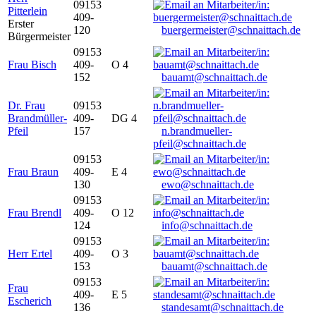
09153
Pitterlein
409-
Erster
120
buergermeister@schnaittach.de
Bürgermeister
09153
Frau Bisch
409-
O 4
152
bauamt@schnaittach.de
Dr. Frau
09153
Brandmüller-
409-
DG 4
Pfeil
157
n.brandmueller-
pfeil@schnaittach.de
09153
Frau Braun
409-
E 4
130
ewo@schnaittach.de
09153
Frau Brendl
409-
O 12
124
info@schnaittach.de
09153
Herr Ertel
409-
O 3
153
bauamt@schnaittach.de
09153
Frau
409-
E 5
Escherich
136
standesamt@schnaittach.de