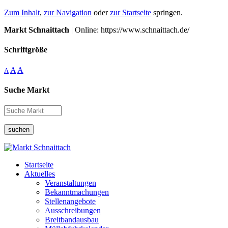
Zum Inhalt
,
zur Navigation
oder
zur Startseite
springen.
Markt Schnaittach
| Online: https://www.schnaittach.de/
Schriftgröße
A
A
A
Suche Markt
suchen
Startseite
Aktuelles
Veranstaltungen
Bekanntmachungen
Stellenangebote
Ausschreibungen
Breitbandausbau