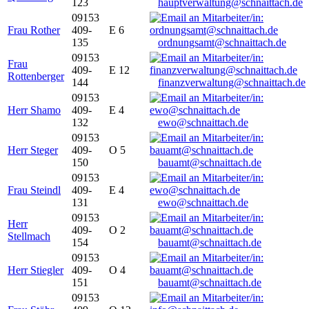
123
hauptverwaltung@schnaittach.de
09153
Frau Rother
409-
E 6
135
ordnungsamt@schnaittach.de
09153
Frau
409-
E 12
Rottenberger
144
finanzverwaltung@schnaittach.de
09153
Herr Shamo
409-
E 4
132
ewo@schnaittach.de
09153
Herr Steger
409-
O 5
150
bauamt@schnaittach.de
09153
Frau Steindl
409-
E 4
131
ewo@schnaittach.de
09153
Herr
409-
O 2
Stellmach
154
bauamt@schnaittach.de
09153
Herr Stiegler
409-
O 4
151
bauamt@schnaittach.de
09153