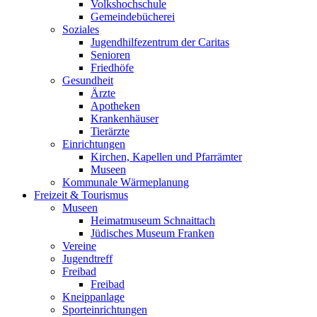
Volkshochschule
Gemeindebücherei
Soziales
Jugendhilfezentrum der Caritas
Senioren
Friedhöfe
Gesundheit
Ärzte
Apotheken
Krankenhäuser
Tierärzte
Einrichtungen
Kirchen, Kapellen und Pfarrämter
Museen
Kommunale Wärmeplanung
Freizeit & Tourismus
Museen
Heimatmuseum Schnaittach
Jüdisches Museum Franken
Vereine
Jugendtreff
Freibad
Freibad
Kneippanlage
Sporteinrichtungen