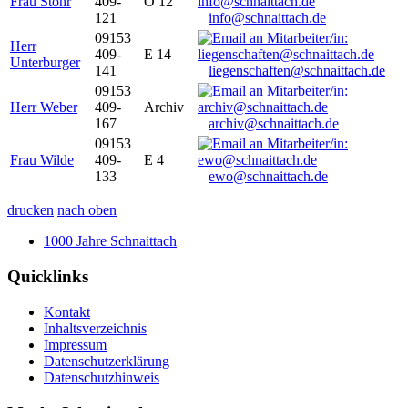
Frau Stöhr
409-
O 12
121
info@schnaittach.de
09153
Herr
409-
E 14
Unterburger
141
liegenschaften@schnaittach.de
09153
Herr Weber
409-
Archiv
167
archiv@schnaittach.de
09153
Frau Wilde
409-
E 4
133
ewo@schnaittach.de
drucken
nach oben
1000 Jahre Schnaittach
Quicklinks
Kontakt
Inhaltsverzeichnis
Impressum
Datenschutzerklärung
Datenschutzhinweis