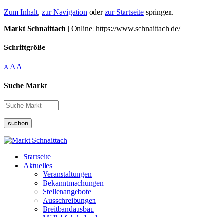
Zum Inhalt
,
zur Navigation
oder
zur Startseite
springen.
Markt Schnaittach
| Online: https://www.schnaittach.de/
Schriftgröße
A
A
A
Suche Markt
suchen
Startseite
Aktuelles
Veranstaltungen
Bekanntmachungen
Stellenangebote
Ausschreibungen
Breitbandausbau