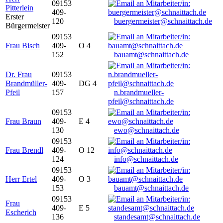
09153
Pitterlein
409-
Erster
120
buergermeister@schnaittach.de
Bürgermeister
09153
Frau Bisch
409-
O 4
152
bauamt@schnaittach.de
Dr. Frau
09153
Brandmüller-
409-
DG 4
Pfeil
157
n.brandmueller-
pfeil@schnaittach.de
09153
Frau Braun
409-
E 4
130
ewo@schnaittach.de
09153
Frau Brendl
409-
O 12
124
info@schnaittach.de
09153
Herr Ertel
409-
O 3
153
bauamt@schnaittach.de
09153
Frau
409-
E 5
Escherich
136
standesamt@schnaittach.de