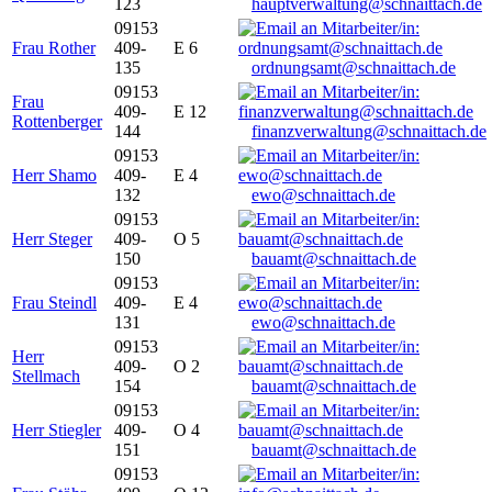
123
hauptverwaltung@schnaittach.de
09153
Frau Rother
409-
E 6
135
ordnungsamt@schnaittach.de
09153
Frau
409-
E 12
Rottenberger
144
finanzverwaltung@schnaittach.de
09153
Herr Shamo
409-
E 4
132
ewo@schnaittach.de
09153
Herr Steger
409-
O 5
150
bauamt@schnaittach.de
09153
Frau Steindl
409-
E 4
131
ewo@schnaittach.de
09153
Herr
409-
O 2
Stellmach
154
bauamt@schnaittach.de
09153
Herr Stiegler
409-
O 4
151
bauamt@schnaittach.de
09153