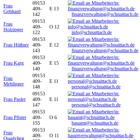
09153
Frau
409-
E 13
Gebhard
142
finanzverwaltung@schnaittach.de
09153
Frau
409-
O 12
Holzinger
122
info@schnaittach.de
09153
Frau Hüßner
409-
E 12
143
finanzverwaltung@schnaittach.de
09153
Frau Karg
409-
E 15
140
finanzverwaltung@schnaittach.de
09153
Frau
409-
E 11
Mehlinger
148
personal@schnaittach.de
09153
Frau Pasler
409-
E 11
147
personal@schnaittach.de
09153
Frau Pfister
409-
O 6
155
bauamt@schnaittach.de
09153
Frau
409-
O 11
Quadvlieg