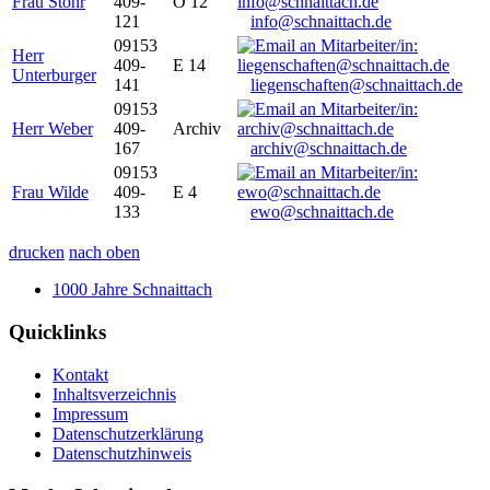
Frau Stöhr
409-
O 12
121
info@schnaittach.de
09153
Herr
409-
E 14
Unterburger
141
liegenschaften@schnaittach.de
09153
Herr Weber
409-
Archiv
167
archiv@schnaittach.de
09153
Frau Wilde
409-
E 4
133
ewo@schnaittach.de
drucken
nach oben
1000 Jahre Schnaittach
Quicklinks
Kontakt
Inhaltsverzeichnis
Impressum
Datenschutzerklärung
Datenschutzhinweis