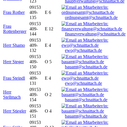
123
hauptverwaltung@schnaittach.de
09153
Frau Rother
409-
E 6
135
ordnungsamt@schnaittach.de
09153
Frau
409-
E 12
Rottenberger
144
finanzverwaltung@schnaittach.de
09153
Herr Shamo
409-
E 4
132
ewo@schnaittach.de
09153
Herr Steger
409-
O 5
150
bauamt@schnaittach.de
09153
Frau Steindl
409-
E 4
131
ewo@schnaittach.de
09153
Herr
409-
O 2
Stellmach
154
bauamt@schnaittach.de
09153
Herr Stiegler
409-
O 4
151
bauamt@schnaittach.de
09153