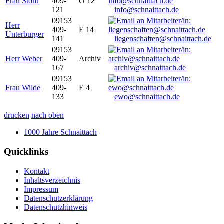
Frau Stöhr
409-
O 12
121
info@schnaittach.de
09153
Herr
409-
E 14
Unterburger
141
liegenschaften@schnaittach.de
09153
Herr Weber
409-
Archiv
167
archiv@schnaittach.de
09153
Frau Wilde
409-
E 4
133
ewo@schnaittach.de
drucken
nach oben
1000 Jahre Schnaittach
Quicklinks
Kontakt
Inhaltsverzeichnis
Impressum
Datenschutzerklärung
Datenschutzhinweis