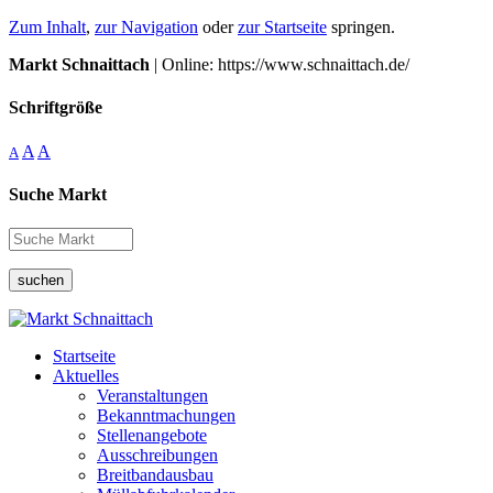
Zum Inhalt
,
zur Navigation
oder
zur Startseite
springen.
Markt Schnaittach
| Online: https://www.schnaittach.de/
Schriftgröße
A
A
A
Suche Markt
suchen
Startseite
Aktuelles
Veranstaltungen
Bekanntmachungen
Stellenangebote
Ausschreibungen
Breitbandausbau