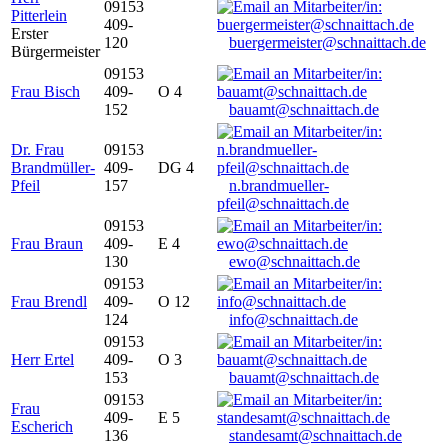
09153
Pitterlein
409-
Erster
120
buergermeister@schnaittach.de
Bürgermeister
09153
Frau Bisch
409-
O 4
152
bauamt@schnaittach.de
Dr. Frau
09153
Brandmüller-
409-
DG 4
Pfeil
157
n.brandmueller-
pfeil@schnaittach.de
09153
Frau Braun
409-
E 4
130
ewo@schnaittach.de
09153
Frau Brendl
409-
O 12
124
info@schnaittach.de
09153
Herr Ertel
409-
O 3
153
bauamt@schnaittach.de
09153
Frau
409-
E 5
Escherich
136
standesamt@schnaittach.de