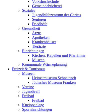
Volkshochschule
Gemeindebücherei
Soziales
Jugendhilfezentrum der Caritas
Senioren
Friedhöfe
Gesundheit
Ärzte
Apotheken
Krankenhäuser
Tierärzte
Einrichtungen
Kirchen, Kapellen und Pfarrämter
Museen
Kommunale Wärmeplanung
Freizeit & Tourismus
Museen
Heimatmuseum Schnaittach
Jüdisches Museum Franken
Vereine
Jugendtreff
Freibad
Freibad
Kneippanlage
Sporteinrichtungen