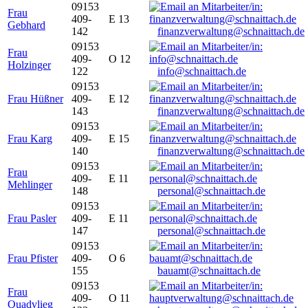
09153
Frau
409-
E 13
Gebhard
142
finanzverwaltung@schnaittach.de
09153
Frau
409-
O 12
Holzinger
122
info@schnaittach.de
09153
Frau Hüßner
409-
E 12
143
finanzverwaltung@schnaittach.de
09153
Frau Karg
409-
E 15
140
finanzverwaltung@schnaittach.de
09153
Frau
409-
E 11
Mehlinger
148
personal@schnaittach.de
09153
Frau Pasler
409-
E 11
147
personal@schnaittach.de
09153
Frau Pfister
409-
O 6
155
bauamt@schnaittach.de
09153
Frau
409-
O 11
Quadvlieg