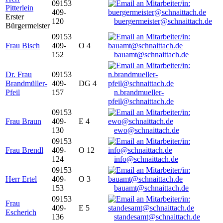
09153
Pitterlein
409-
Erster
120
buergermeister@schnaittach.de
Bürgermeister
09153
Frau Bisch
409-
O 4
152
bauamt@schnaittach.de
Dr. Frau
09153
Brandmüller-
409-
DG 4
Pfeil
157
n.brandmueller-
pfeil@schnaittach.de
09153
Frau Braun
409-
E 4
130
ewo@schnaittach.de
09153
Frau Brendl
409-
O 12
124
info@schnaittach.de
09153
Herr Ertel
409-
O 3
153
bauamt@schnaittach.de
09153
Frau
409-
E 5
Escherich
136
standesamt@schnaittach.de