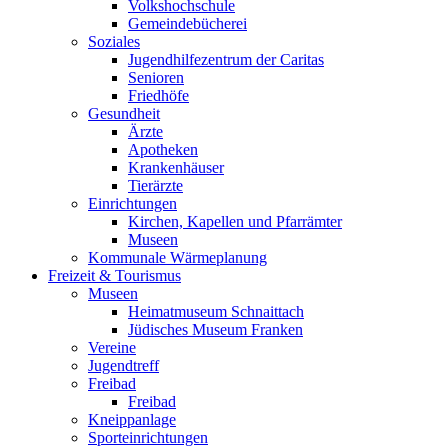
Volkshochschule
Gemeindebücherei
Soziales
Jugendhilfezentrum der Caritas
Senioren
Friedhöfe
Gesundheit
Ärzte
Apotheken
Krankenhäuser
Tierärzte
Einrichtungen
Kirchen, Kapellen und Pfarrämter
Museen
Kommunale Wärmeplanung
Freizeit & Tourismus
Museen
Heimatmuseum Schnaittach
Jüdisches Museum Franken
Vereine
Jugendtreff
Freibad
Freibad
Kneippanlage
Sporteinrichtungen