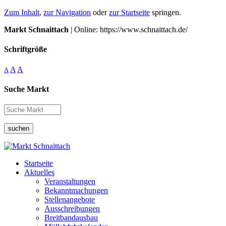
Zum Inhalt
,
zur Navigation
oder
zur Startseite
springen.
Markt Schnaittach
| Online: https://www.schnaittach.de/
Schriftgröße
A
A
A
Suche Markt
suchen
Startseite
Aktuelles
Veranstaltungen
Bekanntmachungen
Stellenangebote
Ausschreibungen
Breitbandausbau