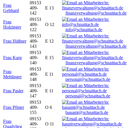
09153
Frau
409-
E 13
Gebhard
142
finanzverwaltung@schnaittach.de
09153
Frau
409-
O 12
Holzinger
122
info@schnaittach.de
09153
Frau Hüßner
409-
E 12
143
finanzverwaltung@schnaittach.de
09153
Frau Karg
409-
E 15
140
finanzverwaltung@schnaittach.de
09153
Frau
409-
E 11
Mehlinger
148
personal@schnaittach.de
09153
Frau Pasler
409-
E 11
147
personal@schnaittach.de
09153
Frau Pfister
409-
O 6
155
bauamt@schnaittach.de
09153
Frau
409-
O 11
Quadvlieg