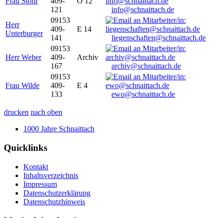
Frau Stöhr
409-
O 12
121
info@schnaittach.de
09153
Herr
409-
E 14
Unterburger
141
liegenschaften@schnaittach.de
09153
Herr Weber
409-
Archiv
167
archiv@schnaittach.de
09153
Frau Wilde
409-
E 4
133
ewo@schnaittach.de
drucken
nach oben
1000 Jahre Schnaittach
Quicklinks
Kontakt
Inhaltsverzeichnis
Impressum
Datenschutzerklärung
Datenschutzhinweis