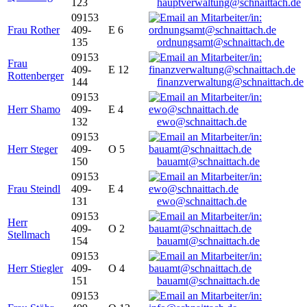
123
hauptverwaltung@schnaittach.de
09153
Frau Rother
409-
E 6
135
ordnungsamt@schnaittach.de
09153
Frau
409-
E 12
Rottenberger
144
finanzverwaltung@schnaittach.de
09153
Herr Shamo
409-
E 4
132
ewo@schnaittach.de
09153
Herr Steger
409-
O 5
150
bauamt@schnaittach.de
09153
Frau Steindl
409-
E 4
131
ewo@schnaittach.de
09153
Herr
409-
O 2
Stellmach
154
bauamt@schnaittach.de
09153
Herr Stiegler
409-
O 4
151
bauamt@schnaittach.de
09153