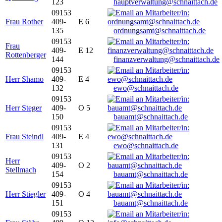
123
hauptverwaltung@schnaittach.de
09153
Frau Rother
409-
E 6
135
ordnungsamt@schnaittach.de
09153
Frau
409-
E 12
Rottenberger
144
finanzverwaltung@schnaittach.de
09153
Herr Shamo
409-
E 4
132
ewo@schnaittach.de
09153
Herr Steger
409-
O 5
150
bauamt@schnaittach.de
09153
Frau Steindl
409-
E 4
131
ewo@schnaittach.de
09153
Herr
409-
O 2
Stellmach
154
bauamt@schnaittach.de
09153
Herr Stiegler
409-
O 4
151
bauamt@schnaittach.de
09153