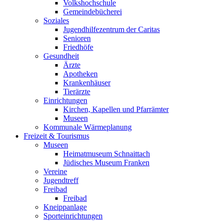
Volkshochschule
Gemeindebücherei
Soziales
Jugendhilfezentrum der Caritas
Senioren
Friedhöfe
Gesundheit
Ärzte
Apotheken
Krankenhäuser
Tierärzte
Einrichtungen
Kirchen, Kapellen und Pfarrämter
Museen
Kommunale Wärmeplanung
Freizeit & Tourismus
Museen
Heimatmuseum Schnaittach
Jüdisches Museum Franken
Vereine
Jugendtreff
Freibad
Freibad
Kneippanlage
Sporteinrichtungen