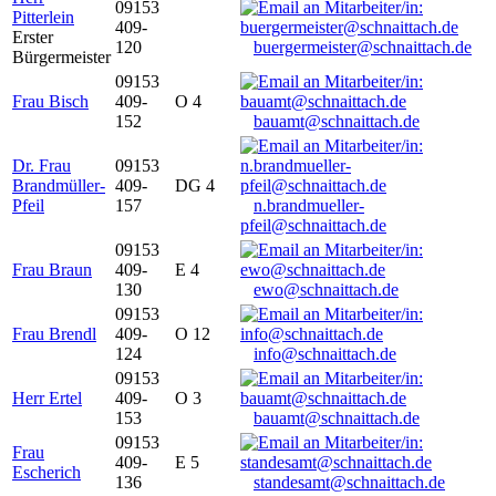
09153
Pitterlein
409-
Erster
120
buergermeister@schnaittach.de
Bürgermeister
09153
Frau Bisch
409-
O 4
152
bauamt@schnaittach.de
Dr. Frau
09153
Brandmüller-
409-
DG 4
Pfeil
157
n.brandmueller-
pfeil@schnaittach.de
09153
Frau Braun
409-
E 4
130
ewo@schnaittach.de
09153
Frau Brendl
409-
O 12
124
info@schnaittach.de
09153
Herr Ertel
409-
O 3
153
bauamt@schnaittach.de
09153
Frau
409-
E 5
Escherich
136
standesamt@schnaittach.de