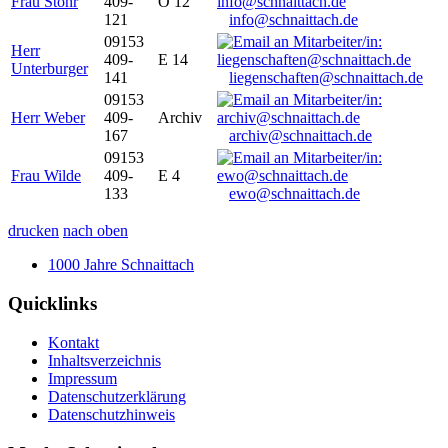
Frau Stöhr
409-
O 12
121
info@schnaittach.de
09153
Herr
409-
E 14
Unterburger
141
liegenschaften@schnaittach.de
09153
Herr Weber
409-
Archiv
167
archiv@schnaittach.de
09153
Frau Wilde
409-
E 4
133
ewo@schnaittach.de
drucken
nach oben
1000 Jahre Schnaittach
Quicklinks
Kontakt
Inhaltsverzeichnis
Impressum
Datenschutzerklärung
Datenschutzhinweis