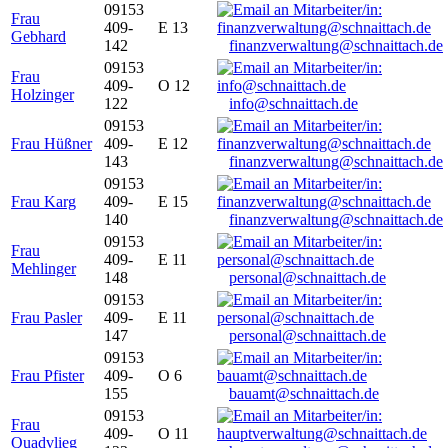
09153
Frau
409-
E 13
Gebhard
142
finanzverwaltung@schnaittach.de
09153
Frau
409-
O 12
Holzinger
122
info@schnaittach.de
09153
Frau Hüßner
409-
E 12
143
finanzverwaltung@schnaittach.de
09153
Frau Karg
409-
E 15
140
finanzverwaltung@schnaittach.de
09153
Frau
409-
E 11
Mehlinger
148
personal@schnaittach.de
09153
Frau Pasler
409-
E 11
147
personal@schnaittach.de
09153
Frau Pfister
409-
O 6
155
bauamt@schnaittach.de
09153
Frau
409-
O 11
Quadvlieg