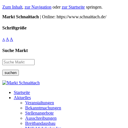
Zum Inhalt
,
zur Navigation
oder
zur Startseite
springen.
Markt Schnaittach
| Online: https://www.schnaittach.de/
Schriftgröße
A
A
A
Suche Markt
suchen
Startseite
Aktuelles
Veranstaltungen
Bekanntmachungen
Stellenangebote
Ausschreibungen
Breitbandausbau