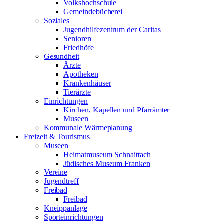
Volkshochschule
Gemeindebücherei
Soziales
Jugendhilfezentrum der Caritas
Senioren
Friedhöfe
Gesundheit
Ärzte
Apotheken
Krankenhäuser
Tierärzte
Einrichtungen
Kirchen, Kapellen und Pfarrämter
Museen
Kommunale Wärmeplanung
Freizeit & Tourismus
Museen
Heimatmuseum Schnaittach
Jüdisches Museum Franken
Vereine
Jugendtreff
Freibad
Freibad
Kneippanlage
Sporteinrichtungen