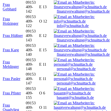
09153
Frau
409-
E 13
Gebhard
142
finanzverwaltung@schnaittach.de
09153
Frau
409-
O 12
Holzinger
122
info@schnaittach.de
09153
Frau Hüßner
409-
E 12
143
finanzverwaltung@schnaittach.de
09153
Frau Karg
409-
E 15
140
finanzverwaltung@schnaittach.de
09153
Frau
409-
E 11
Mehlinger
148
personal@schnaittach.de
09153
Frau Pasler
409-
E 11
147
personal@schnaittach.de
09153
Frau Pfister
409-
O 6
155
bauamt@schnaittach.de
09153
Frau
409-
O 11
Quadvlieg