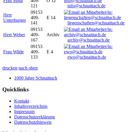
Frau Stöhr
409-
O 12
121
info@schnaittach.de
09153
Herr
409-
E 14
Unterburger
141
liegenschaften@schnaittach.de
09153
Herr Weber
409-
Archiv
167
archiv@schnaittach.de
09153
Frau Wilde
409-
E 4
133
ewo@schnaittach.de
drucken
nach oben
1000 Jahre Schnaittach
Quicklinks
Kontakt
Inhaltsverzeichnis
Impressum
Datenschutzerklärung
Datenschutzhinweis