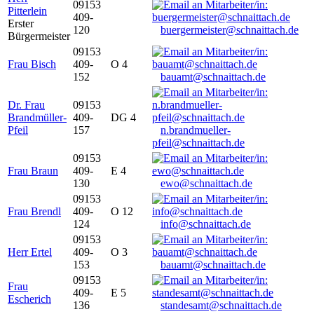
09153
Pitterlein
409-
Erster
120
buergermeister@schnaittach.de
Bürgermeister
09153
Frau Bisch
409-
O 4
152
bauamt@schnaittach.de
Dr. Frau
09153
Brandmüller-
409-
DG 4
Pfeil
157
n.brandmueller-
pfeil@schnaittach.de
09153
Frau Braun
409-
E 4
130
ewo@schnaittach.de
09153
Frau Brendl
409-
O 12
124
info@schnaittach.de
09153
Herr Ertel
409-
O 3
153
bauamt@schnaittach.de
09153
Frau
409-
E 5
Escherich
136
standesamt@schnaittach.de