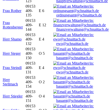
123
hauptverwaltung@schnaittach.de
09153
Frau Rother
409-
E 6
135
ordnungsamt@schnaittach.de
09153
Frau
409-
E 12
Rottenberger
144
finanzverwaltung@schnaittach.de
09153
Herr Shamo
409-
E 4
132
ewo@schnaittach.de
09153
Herr Steger
409-
O 5
150
bauamt@schnaittach.de
09153
Frau Steindl
409-
E 4
131
ewo@schnaittach.de
09153
Herr
409-
O 2
Stellmach
154
bauamt@schnaittach.de
09153
Herr Stiegler
409-
O 4
151
bauamt@schnaittach.de
09153