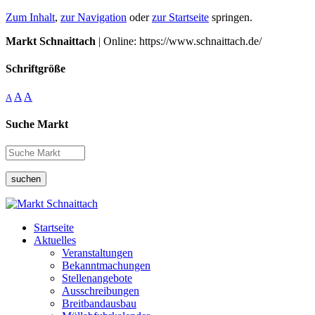
Zum Inhalt
,
zur Navigation
oder
zur Startseite
springen.
Markt Schnaittach
| Online: https://www.schnaittach.de/
Schriftgröße
A
A
A
Suche Markt
suchen
Startseite
Aktuelles
Veranstaltungen
Bekanntmachungen
Stellenangebote
Ausschreibungen
Breitbandausbau