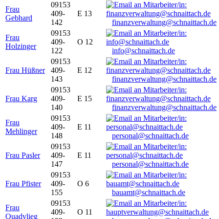
09153
Frau
409-
E 13
Gebhard
142
finanzverwaltung@schnaittach.de
09153
Frau
409-
O 12
Holzinger
122
info@schnaittach.de
09153
Frau Hüßner
409-
E 12
143
finanzverwaltung@schnaittach.de
09153
Frau Karg
409-
E 15
140
finanzverwaltung@schnaittach.de
09153
Frau
409-
E 11
Mehlinger
148
personal@schnaittach.de
09153
Frau Pasler
409-
E 11
147
personal@schnaittach.de
09153
Frau Pfister
409-
O 6
155
bauamt@schnaittach.de
09153
Frau
409-
O 11
Quadvlieg