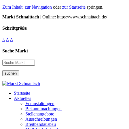
Zum Inhalt
,
zur Navigation
oder
zur Startseite
springen.
Markt Schnaittach
| Online: https://www.schnaittach.de/
Schriftgröße
A
A
A
Suche Markt
suchen
Startseite
Aktuelles
Veranstaltungen
Bekanntmachungen
Stellenangebote
Ausschreibungen
Breitbandausbau