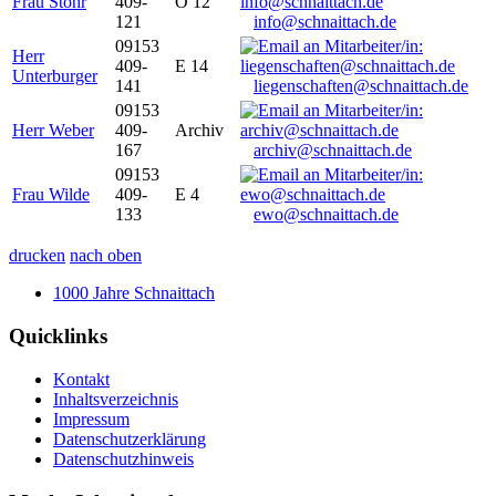
Frau Stöhr
409-
O 12
121
info@schnaittach.de
09153
Herr
409-
E 14
Unterburger
141
liegenschaften@schnaittach.de
09153
Herr Weber
409-
Archiv
167
archiv@schnaittach.de
09153
Frau Wilde
409-
E 4
133
ewo@schnaittach.de
drucken
nach oben
1000 Jahre Schnaittach
Quicklinks
Kontakt
Inhaltsverzeichnis
Impressum
Datenschutzerklärung
Datenschutzhinweis