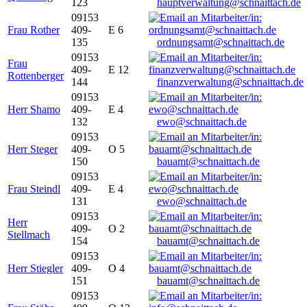
123
hauptverwaltung@schnaittach.de
09153
Frau Rother
409-
E 6
135
ordnungsamt@schnaittach.de
09153
Frau
409-
E 12
Rottenberger
144
finanzverwaltung@schnaittach.de
09153
Herr Shamo
409-
E 4
132
ewo@schnaittach.de
09153
Herr Steger
409-
O 5
150
bauamt@schnaittach.de
09153
Frau Steindl
409-
E 4
131
ewo@schnaittach.de
09153
Herr
409-
O 2
Stellmach
154
bauamt@schnaittach.de
09153
Herr Stiegler
409-
O 4
151
bauamt@schnaittach.de
09153