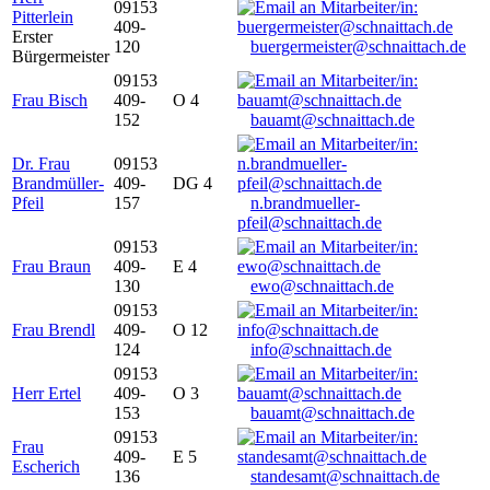
09153
Pitterlein
409-
Erster
120
buergermeister@schnaittach.de
Bürgermeister
09153
Frau Bisch
409-
O 4
152
bauamt@schnaittach.de
Dr. Frau
09153
Brandmüller-
409-
DG 4
Pfeil
157
n.brandmueller-
pfeil@schnaittach.de
09153
Frau Braun
409-
E 4
130
ewo@schnaittach.de
09153
Frau Brendl
409-
O 12
124
info@schnaittach.de
09153
Herr Ertel
409-
O 3
153
bauamt@schnaittach.de
09153
Frau
409-
E 5
Escherich
136
standesamt@schnaittach.de