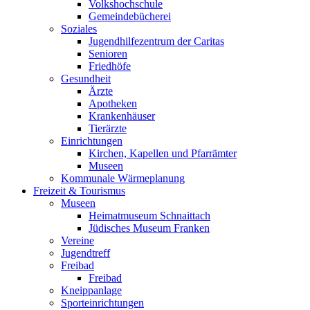
Volkshochschule
Gemeindebücherei
Soziales
Jugendhilfezentrum der Caritas
Senioren
Friedhöfe
Gesundheit
Ärzte
Apotheken
Krankenhäuser
Tierärzte
Einrichtungen
Kirchen, Kapellen und Pfarrämter
Museen
Kommunale Wärmeplanung
Freizeit & Tourismus
Museen
Heimatmuseum Schnaittach
Jüdisches Museum Franken
Vereine
Jugendtreff
Freibad
Freibad
Kneippanlage
Sporteinrichtungen