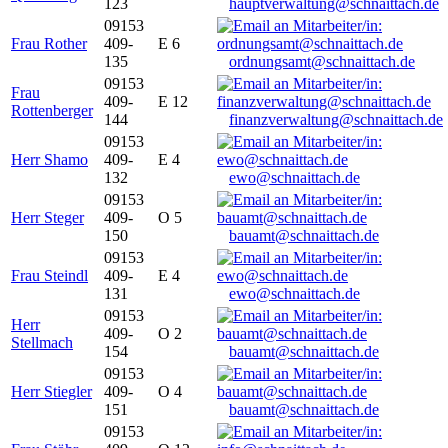
123
hauptverwaltung@schnaittach.de
09153
Frau Rother
409-
E 6
135
ordnungsamt@schnaittach.de
09153
Frau
409-
E 12
Rottenberger
144
finanzverwaltung@schnaittach.de
09153
Herr Shamo
409-
E 4
132
ewo@schnaittach.de
09153
Herr Steger
409-
O 5
150
bauamt@schnaittach.de
09153
Frau Steindl
409-
E 4
131
ewo@schnaittach.de
09153
Herr
409-
O 2
Stellmach
154
bauamt@schnaittach.de
09153
Herr Stiegler
409-
O 4
151
bauamt@schnaittach.de
09153