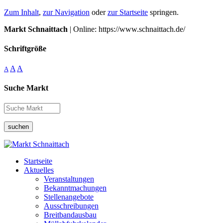
Zum Inhalt
,
zur Navigation
oder
zur Startseite
springen.
Markt Schnaittach
| Online: https://www.schnaittach.de/
Schriftgröße
A
A
A
Suche Markt
suchen
Startseite
Aktuelles
Veranstaltungen
Bekanntmachungen
Stellenangebote
Ausschreibungen
Breitbandausbau