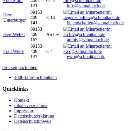
Frau Stöhr
409-
O 12
121
info@schnaittach.de
09153
Herr
409-
E 14
Unterburger
141
liegenschaften@schnaittach.de
09153
Herr Weber
409-
Archiv
167
archiv@schnaittach.de
09153
Frau Wilde
409-
E 4
133
ewo@schnaittach.de
drucken
nach oben
1000 Jahre Schnaittach
Quicklinks
Kontakt
Inhaltsverzeichnis
Impressum
Datenschutzerklärung
Datenschutzhinweis