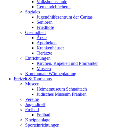
Volkshochschule
Gemeindebücherei
Soziales
Jugendhilfezentrum der Caritas
Senioren
Friedhöfe
Gesundheit
Ärzte
Apotheken
Krankenhäuser
Tierärzte
Einrichtungen
Kirchen, Kapellen und Pfarrämter
Museen
Kommunale Wärmeplanung
Freizeit & Tourismus
Museen
Heimatmuseum Schnaittach
Jüdisches Museum Franken
Vereine
Jugendtreff
Freibad
Freibad
Kneippanlage
Sporteinrichtungen