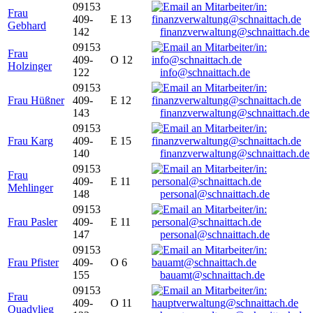
09153
Frau
409-
E 13
Gebhard
142
finanzverwaltung@schnaittach.de
09153
Frau
409-
O 12
Holzinger
122
info@schnaittach.de
09153
Frau Hüßner
409-
E 12
143
finanzverwaltung@schnaittach.de
09153
Frau Karg
409-
E 15
140
finanzverwaltung@schnaittach.de
09153
Frau
409-
E 11
Mehlinger
148
personal@schnaittach.de
09153
Frau Pasler
409-
E 11
147
personal@schnaittach.de
09153
Frau Pfister
409-
O 6
155
bauamt@schnaittach.de
09153
Frau
409-
O 11
Quadvlieg