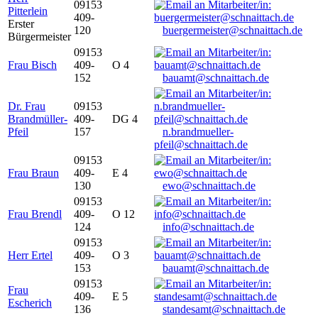
09153
Pitterlein
409-
Erster
120
buergermeister@schnaittach.de
Bürgermeister
09153
Frau Bisch
409-
O 4
152
bauamt@schnaittach.de
Dr. Frau
09153
Brandmüller-
409-
DG 4
Pfeil
157
n.brandmueller-
pfeil@schnaittach.de
09153
Frau Braun
409-
E 4
130
ewo@schnaittach.de
09153
Frau Brendl
409-
O 12
124
info@schnaittach.de
09153
Herr Ertel
409-
O 3
153
bauamt@schnaittach.de
09153
Frau
409-
E 5
Escherich
136
standesamt@schnaittach.de