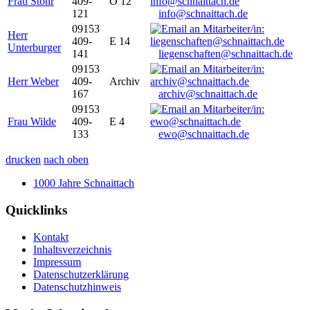
Frau Stöhr
409-
O 12
121
info@schnaittach.de
09153
Herr
409-
E 14
Unterburger
141
liegenschaften@schnaittach.de
09153
Herr Weber
409-
Archiv
167
archiv@schnaittach.de
09153
Frau Wilde
409-
E 4
133
ewo@schnaittach.de
drucken
nach oben
1000 Jahre Schnaittach
Quicklinks
Kontakt
Inhaltsverzeichnis
Impressum
Datenschutzerklärung
Datenschutzhinweis