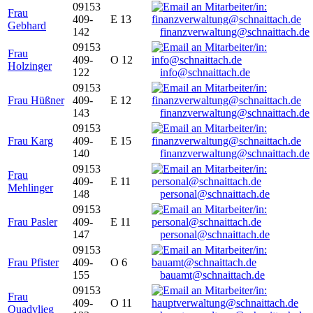
09153
Frau
409-
E 13
Gebhard
142
finanzverwaltung@schnaittach.de
09153
Frau
409-
O 12
Holzinger
122
info@schnaittach.de
09153
Frau Hüßner
409-
E 12
143
finanzverwaltung@schnaittach.de
09153
Frau Karg
409-
E 15
140
finanzverwaltung@schnaittach.de
09153
Frau
409-
E 11
Mehlinger
148
personal@schnaittach.de
09153
Frau Pasler
409-
E 11
147
personal@schnaittach.de
09153
Frau Pfister
409-
O 6
155
bauamt@schnaittach.de
09153
Frau
409-
O 11
Quadvlieg