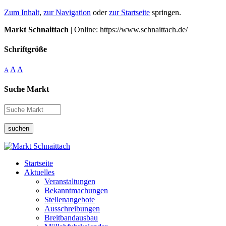
Zum Inhalt
,
zur Navigation
oder
zur Startseite
springen.
Markt Schnaittach
| Online: https://www.schnaittach.de/
Schriftgröße
A
A
A
Suche Markt
suchen
Startseite
Aktuelles
Veranstaltungen
Bekanntmachungen
Stellenangebote
Ausschreibungen
Breitbandausbau