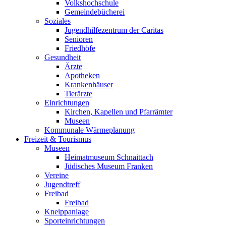
Volkshochschule
Gemeindebücherei
Soziales
Jugendhilfezentrum der Caritas
Senioren
Friedhöfe
Gesundheit
Ärzte
Apotheken
Krankenhäuser
Tierärzte
Einrichtungen
Kirchen, Kapellen und Pfarrämter
Museen
Kommunale Wärmeplanung
Freizeit & Tourismus
Museen
Heimatmuseum Schnaittach
Jüdisches Museum Franken
Vereine
Jugendtreff
Freibad
Freibad
Kneippanlage
Sporteinrichtungen