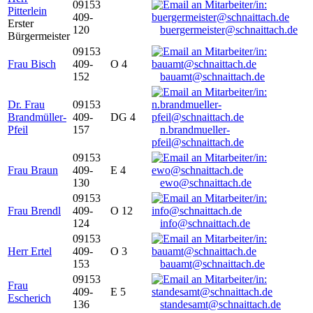
09153
Pitterlein
409-
Erster
120
buergermeister@schnaittach.de
Bürgermeister
09153
Frau Bisch
409-
O 4
152
bauamt@schnaittach.de
Dr. Frau
09153
Brandmüller-
409-
DG 4
Pfeil
157
n.brandmueller-
pfeil@schnaittach.de
09153
Frau Braun
409-
E 4
130
ewo@schnaittach.de
09153
Frau Brendl
409-
O 12
124
info@schnaittach.de
09153
Herr Ertel
409-
O 3
153
bauamt@schnaittach.de
09153
Frau
409-
E 5
Escherich
136
standesamt@schnaittach.de