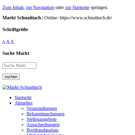
Zum Inhalt
,
zur Navigation
oder
zur Startseite
springen.
Markt Schnaittach
| Online: https://www.schnaittach.de/
Schriftgröße
A
A
A
Suche Markt
suchen
Startseite
Aktuelles
Veranstaltungen
Bekanntmachungen
Stellenangebote
Ausschreibungen
Breitbandausbau