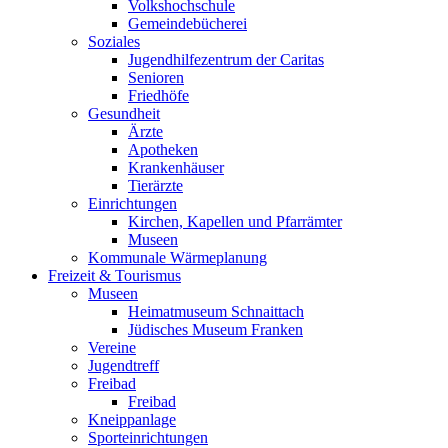
Volkshochschule
Gemeindebücherei
Soziales
Jugendhilfezentrum der Caritas
Senioren
Friedhöfe
Gesundheit
Ärzte
Apotheken
Krankenhäuser
Tierärzte
Einrichtungen
Kirchen, Kapellen und Pfarrämter
Museen
Kommunale Wärmeplanung
Freizeit & Tourismus
Museen
Heimatmuseum Schnaittach
Jüdisches Museum Franken
Vereine
Jugendtreff
Freibad
Freibad
Kneippanlage
Sporteinrichtungen