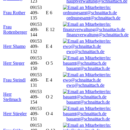
123
hauptverwaltung@schnaittach.de
09153
Frau Rother
409-
E 6
135
ordnungsamt@schnaittach.de
09153
Frau
409-
E 12
Rottenberger
144
finanzverwaltung@schnaittach.de
09153
Herr Shamo
409-
E 4
132
ewo@schnaittach.de
09153
Herr Steger
409-
O 5
150
bauamt@schnaittach.de
09153
Frau Steindl
409-
E 4
131
ewo@schnaittach.de
09153
Herr
409-
O 2
Stellmach
154
bauamt@schnaittach.de
09153
Herr Stiegler
409-
O 4
151
bauamt@schnaittach.de
09153