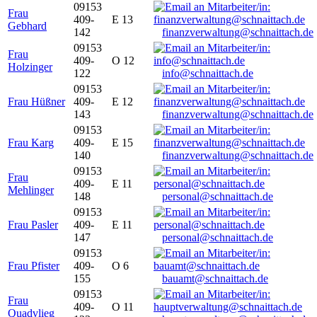
09153
Frau
409-
E 13
Gebhard
142
finanzverwaltung@schnaittach.de
09153
Frau
409-
O 12
Holzinger
122
info@schnaittach.de
09153
Frau Hüßner
409-
E 12
143
finanzverwaltung@schnaittach.de
09153
Frau Karg
409-
E 15
140
finanzverwaltung@schnaittach.de
09153
Frau
409-
E 11
Mehlinger
148
personal@schnaittach.de
09153
Frau Pasler
409-
E 11
147
personal@schnaittach.de
09153
Frau Pfister
409-
O 6
155
bauamt@schnaittach.de
09153
Frau
409-
O 11
Quadvlieg