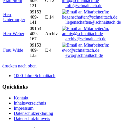
Frau Stöhr
409-
O 12
121
info@schnaittach.de
09153
Herr
409-
E 14
Unterburger
141
liegenschaften@schnaittach.de
09153
Herr Weber
409-
Archiv
167
archiv@schnaittach.de
09153
Frau Wilde
409-
E 4
133
ewo@schnaittach.de
drucken
nach oben
1000 Jahre Schnaittach
Quicklinks
Kontakt
Inhaltsverzeichnis
Impressum
Datenschutzerklärung
Datenschutzhinweis