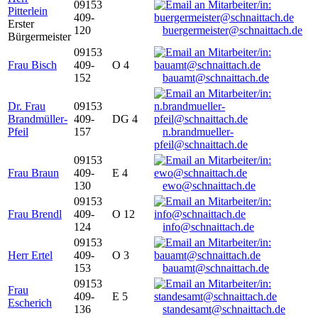
09153
Pitterlein
409-
Erster
120
buergermeister@schnaittach.de
Bürgermeister
09153
Frau Bisch
409-
O 4
152
bauamt@schnaittach.de
Dr. Frau
09153
Brandmüller-
409-
DG 4
Pfeil
157
n.brandmueller-
pfeil@schnaittach.de
09153
Frau Braun
409-
E 4
130
ewo@schnaittach.de
09153
Frau Brendl
409-
O 12
124
info@schnaittach.de
09153
Herr Ertel
409-
O 3
153
bauamt@schnaittach.de
09153
Frau
409-
E 5
Escherich
136
standesamt@schnaittach.de